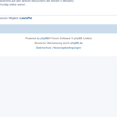
(basierend auf den aktiven Besuchern der letzten 5 Minuten)
zeitig online waren.
estes Mitglied:
LewisPet
Powered by
phpBB
® Forum Software © phpBB Limited
Deutsche Übersetzung durch
phpBB.de
Datenschutz
|
Nutzungsbedingungen