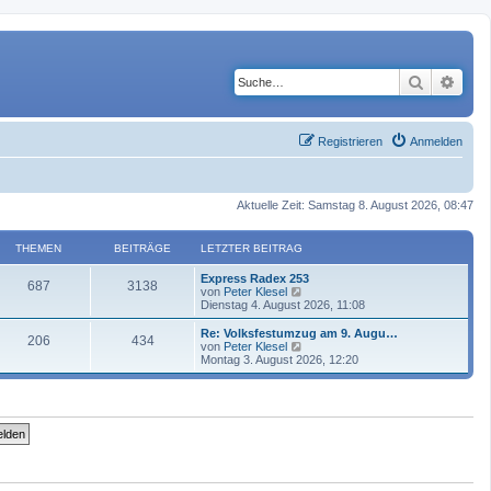
Suche
Erwe
Registrieren
Anmelden
Aktuelle Zeit: Samstag 8. August 2026, 08:47
THEMEN
BEITRÄGE
LETZTER BEITRAG
Express Radex 253
687
3138
N
von
Peter Klesel
e
Dienstag 4. August 2026, 11:08
u
e
Re: Volksfestumzug am 9. Augu…
206
434
s
N
von
Peter Klesel
t
e
Montag 3. August 2026, 12:20
e
u
r
e
B
s
e
t
i
e
t
r
r
B
a
e
g
i
t