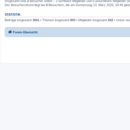
Insgesamt sind
2
Besucher online :: 2 sichtbare Mitglieder und 0 unsichtbare Mitglieder 
Der Besucherrekord liegt bei
4
Besuchern, die am Donnerstag 13. März 2025, 18:46 gleich
STATISTIK
Beiträge insgesamt
3561
• Themen insgesamt
893
• Mitglieder insgesamt
502
• Unser neu
Foren-Übersicht