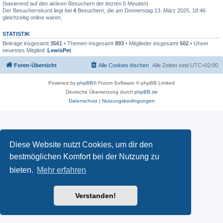
(basierend auf den aktiven Besuchern der letzten 5 Minuten)
Der Besucherrekord liegt bei
4
Besuchern, die am Donnerstag 13. März 2025, 18:46
gleichzeitig online waren.
STATISTIK
Beiträge insgesamt
3561
• Themen insgesamt
893
• Mitglieder insgesamt
502
• Unser
neuestes Mitglied:
LewisPet
Foren-Übersicht
Alle Cookies löschen
Alle Zeiten sind
UTC+02:00
Powered by
phpBB
® Forum Software © phpBB Limited
Deutsche Übersetzung durch
phpBB.de
Datenschutz
|
Nutzungsbedingungen
Diese Website nutzt Cookies, um dir den
bestmöglichen Komfort bei der Nutzung zu
bieten.
Mehr erfahren
Verstanden!