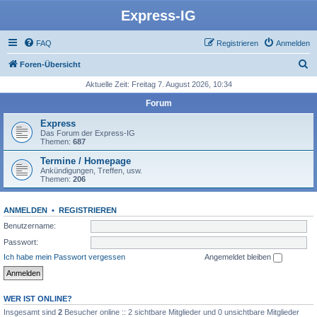
Express-IG
FAQ
Registrieren
Anmelden
S
Foren-Übersicht
u
Aktuelle Zeit: Freitag 7. August 2026, 10:34
c
Forum
h
Express
e
Das Forum der Express-IG
Themen:
687
Termine / Homepage
Ankündigungen, Treffen, usw.
Themen:
206
ANMELDEN
•
REGISTRIEREN
Benutzername:
Passwort:
Ich habe mein Passwort vergessen
Angemeldet bleiben
WER IST ONLINE?
Insgesamt sind
2
Besucher online :: 2 sichtbare Mitglieder und 0 unsichtbare Mitglieder