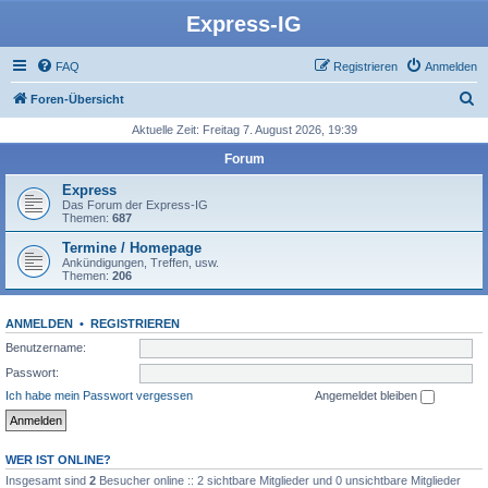
Express-IG
FAQ
Registrieren
Anmelden
S
Foren-Übersicht
u
Aktuelle Zeit: Freitag 7. August 2026, 19:39
c
Forum
h
Express
e
Das Forum der Express-IG
Themen:
687
Termine / Homepage
Ankündigungen, Treffen, usw.
Themen:
206
ANMELDEN
•
REGISTRIEREN
Benutzername:
Passwort:
Ich habe mein Passwort vergessen
Angemeldet bleiben
WER IST ONLINE?
Insgesamt sind
2
Besucher online :: 2 sichtbare Mitglieder und 0 unsichtbare Mitglieder