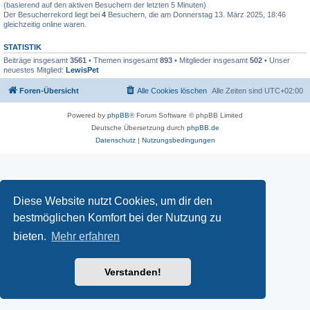
(basierend auf den aktiven Besuchern der letzten 5 Minuten)
Der Besucherrekord liegt bei
4
Besuchern, die am Donnerstag 13. März 2025, 18:46
gleichzeitig online waren.
STATISTIK
Beiträge insgesamt
3561
• Themen insgesamt
893
• Mitglieder insgesamt
502
• Unser
neuestes Mitglied:
LewisPet
Foren-Übersicht
Alle Cookies löschen
Alle Zeiten sind
UTC+02:00
Powered by
phpBB
® Forum Software © phpBB Limited
Deutsche Übersetzung durch
phpBB.de
Datenschutz
|
Nutzungsbedingungen
Diese Website nutzt Cookies, um dir den
bestmöglichen Komfort bei der Nutzung zu
bieten.
Mehr erfahren
Verstanden!