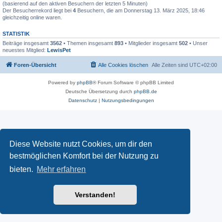
(basierend auf den aktiven Besuchern der letzten 5 Minuten)
Der Besucherrekord liegt bei
4
Besuchern, die am Donnerstag 13. März 2025, 18:46
gleichzeitig online waren.
STATISTIK
Beiträge insgesamt
3562
• Themen insgesamt
893
• Mitglieder insgesamt
502
• Unser
neuestes Mitglied:
LewisPet
Foren-Übersicht
Alle Cookies löschen
Alle Zeiten sind
UTC+02:00
Powered by
phpBB
® Forum Software © phpBB Limited
Deutsche Übersetzung durch
phpBB.de
Datenschutz
|
Nutzungsbedingungen
Diese Website nutzt Cookies, um dir den
bestmöglichen Komfort bei der Nutzung zu
bieten.
Mehr erfahren
Verstanden!