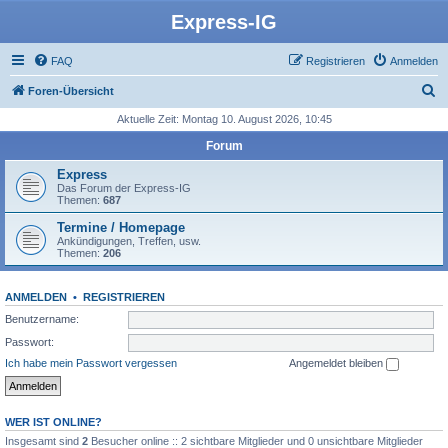
Express-IG
FAQ
Registrieren
Anmelden
S
Foren-Übersicht
u
Aktuelle Zeit: Montag 10. August 2026, 10:45
c
Forum
h
Express
e
Das Forum der Express-IG
Themen:
687
Termine / Homepage
Ankündigungen, Treffen, usw.
Themen:
206
ANMELDEN
•
REGISTRIEREN
Benutzername:
Passwort:
Ich habe mein Passwort vergessen
Angemeldet bleiben
WER IST ONLINE?
Insgesamt sind
2
Besucher online :: 2 sichtbare Mitglieder und 0 unsichtbare Mitglieder