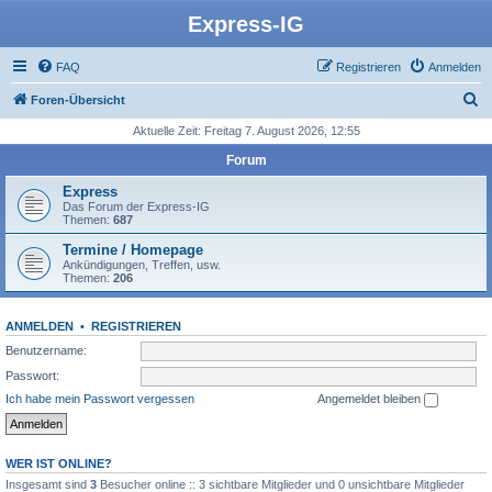
Express-IG
FAQ
Registrieren
Anmelden
S
Foren-Übersicht
u
Aktuelle Zeit: Freitag 7. August 2026, 12:55
c
Forum
h
Express
e
Das Forum der Express-IG
Themen:
687
Termine / Homepage
Ankündigungen, Treffen, usw.
Themen:
206
ANMELDEN
•
REGISTRIEREN
Benutzername:
Passwort:
Ich habe mein Passwort vergessen
Angemeldet bleiben
WER IST ONLINE?
Insgesamt sind
3
Besucher online :: 3 sichtbare Mitglieder und 0 unsichtbare Mitglieder