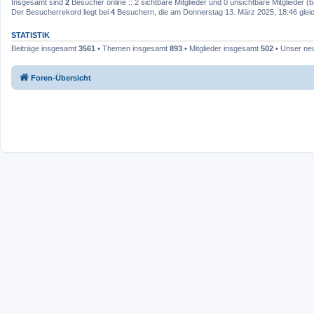
Insgesamt sind
2
Besucher online :: 2 sichtbare Mitglieder und 0 unsichtbare Mitglieder 
Der Besucherrekord liegt bei
4
Besuchern, die am Donnerstag 13. März 2025, 18:46 gleich
STATISTIK
Beiträge insgesamt
3561
• Themen insgesamt
893
• Mitglieder insgesamt
502
• Unser neu
Foren-Übersicht