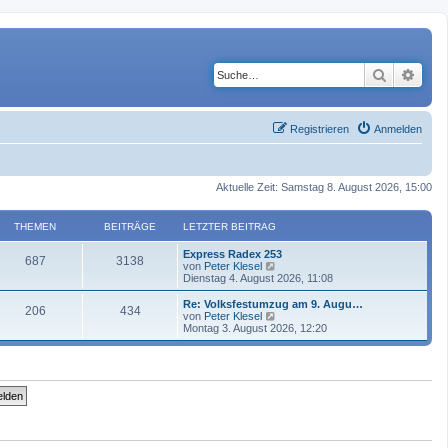
Suche
Erwe
Registrieren
Anmelden
Aktuelle Zeit: Samstag 8. August 2026, 15:00
THEMEN
BEITRÄGE
LETZTER BEITRAG
Express Radex 253
687
3138
N
von
Peter Klesel
e
Dienstag 4. August 2026, 11:08
u
e
Re: Volksfestumzug am 9. Augu…
206
434
s
N
von
Peter Klesel
t
e
Montag 3. August 2026, 12:20
e
u
r
e
B
s
e
t
i
e
t
r
r
B
a
e
g
i
t