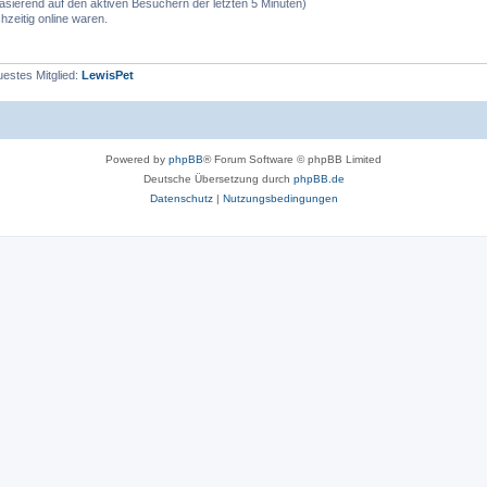
(basierend auf den aktiven Besuchern der letzten 5 Minuten)
zeitig online waren.
estes Mitglied:
LewisPet
Powered by
phpBB
® Forum Software © phpBB Limited
Deutsche Übersetzung durch
phpBB.de
Datenschutz
|
Nutzungsbedingungen