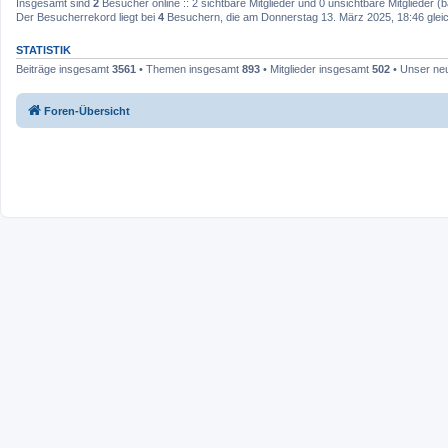
Insgesamt sind
2
Besucher online :: 2 sichtbare Mitglieder und 0 unsichtbare Mitglieder 
Der Besucherrekord liegt bei
4
Besuchern, die am Donnerstag 13. März 2025, 18:46 gleich
STATISTIK
Beiträge insgesamt
3561
• Themen insgesamt
893
• Mitglieder insgesamt
502
• Unser neu
Foren-Übersicht