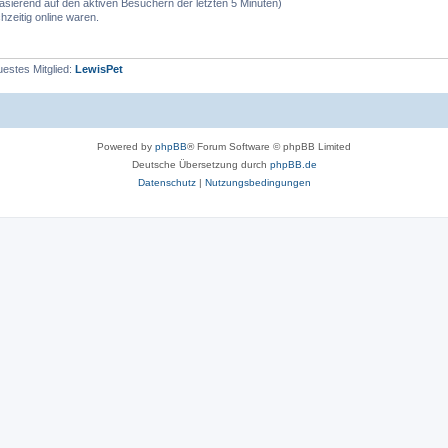
(basierend auf den aktiven Besuchern der letzten 5 Minuten)
zeitig online waren.
estes Mitglied:
LewisPet
Powered by
phpBB
® Forum Software © phpBB Limited
Deutsche Übersetzung durch
phpBB.de
Datenschutz
|
Nutzungsbedingungen