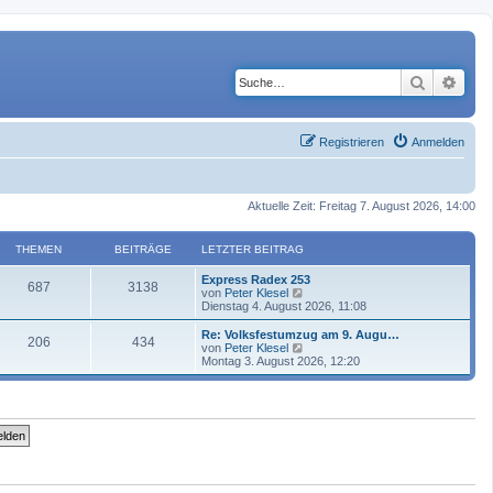
Suche
Erwe
Registrieren
Anmelden
Aktuelle Zeit: Freitag 7. August 2026, 14:00
THEMEN
BEITRÄGE
LETZTER BEITRAG
Express Radex 253
687
3138
N
von
Peter Klesel
e
Dienstag 4. August 2026, 11:08
u
e
Re: Volksfestumzug am 9. Augu…
206
434
s
N
von
Peter Klesel
t
e
Montag 3. August 2026, 12:20
e
u
r
e
B
s
e
t
i
e
t
r
r
B
a
e
g
i
t