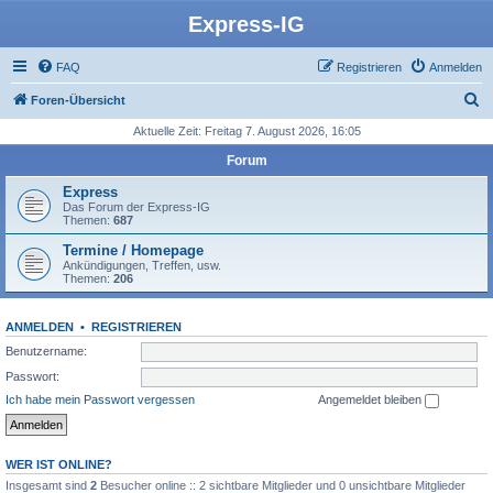
Express-IG
FAQ
Registrieren
Anmelden
S
Foren-Übersicht
u
Aktuelle Zeit: Freitag 7. August 2026, 16:05
c
Forum
h
Express
e
Das Forum der Express-IG
Themen:
687
Termine / Homepage
Ankündigungen, Treffen, usw.
Themen:
206
ANMELDEN
•
REGISTRIEREN
Benutzername:
Passwort:
Ich habe mein Passwort vergessen
Angemeldet bleiben
WER IST ONLINE?
Insgesamt sind
2
Besucher online :: 2 sichtbare Mitglieder und 0 unsichtbare Mitglieder