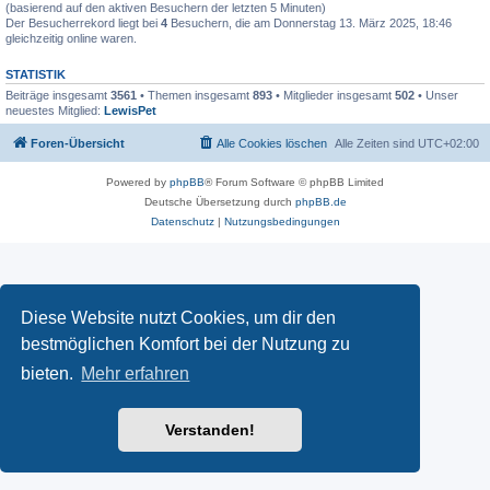
(basierend auf den aktiven Besuchern der letzten 5 Minuten)
Der Besucherrekord liegt bei
4
Besuchern, die am Donnerstag 13. März 2025, 18:46
gleichzeitig online waren.
STATISTIK
Beiträge insgesamt
3561
• Themen insgesamt
893
• Mitglieder insgesamt
502
• Unser
neuestes Mitglied:
LewisPet
Foren-Übersicht
Alle Cookies löschen
Alle Zeiten sind
UTC+02:00
Powered by
phpBB
® Forum Software © phpBB Limited
Deutsche Übersetzung durch
phpBB.de
Datenschutz
|
Nutzungsbedingungen
Diese Website nutzt Cookies, um dir den
bestmöglichen Komfort bei der Nutzung zu
bieten.
Mehr erfahren
Verstanden!