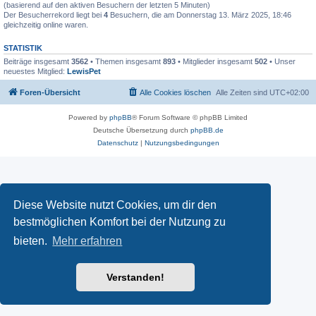
(basierend auf den aktiven Besuchern der letzten 5 Minuten)
Der Besucherrekord liegt bei
4
Besuchern, die am Donnerstag 13. März 2025, 18:46
gleichzeitig online waren.
STATISTIK
Beiträge insgesamt
3562
• Themen insgesamt
893
• Mitglieder insgesamt
502
• Unser
neuestes Mitglied:
LewisPet
Foren-Übersicht
Alle Cookies löschen
Alle Zeiten sind
UTC+02:00
Powered by
phpBB
® Forum Software © phpBB Limited
Deutsche Übersetzung durch
phpBB.de
Datenschutz
|
Nutzungsbedingungen
Diese Website nutzt Cookies, um dir den
bestmöglichen Komfort bei der Nutzung zu
bieten.
Mehr erfahren
Verstanden!