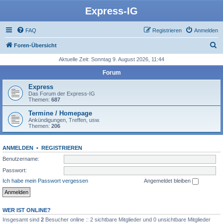
Express-IG
FAQ
Registrieren
Anmelden
S
Foren-Übersicht
u
Aktuelle Zeit: Sonntag 9. August 2026, 11:44
c
Forum
h
Express
e
Das Forum der Express-IG
Themen:
687
Termine / Homepage
Ankündigungen, Treffen, usw.
Themen:
206
ANMELDEN
•
REGISTRIEREN
Benutzername:
Passwort:
Ich habe mein Passwort vergessen
Angemeldet bleiben
WER IST ONLINE?
Insgesamt sind
2
Besucher online :: 2 sichtbare Mitglieder und 0 unsichtbare Mitglieder