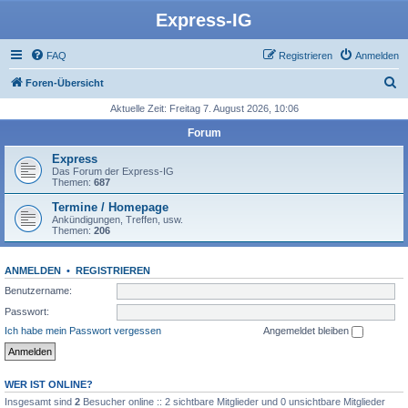
Express-IG
FAQ
Registrieren
Anmelden
S
Foren-Übersicht
u
Aktuelle Zeit: Freitag 7. August 2026, 10:06
c
Forum
h
Express
e
Das Forum der Express-IG
Themen:
687
Termine / Homepage
Ankündigungen, Treffen, usw.
Themen:
206
ANMELDEN
•
REGISTRIEREN
Benutzername:
Passwort:
Ich habe mein Passwort vergessen
Angemeldet bleiben
WER IST ONLINE?
Insgesamt sind
2
Besucher online :: 2 sichtbare Mitglieder und 0 unsichtbare Mitglieder