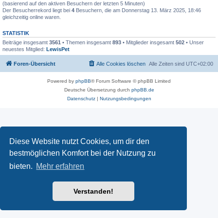
(basierend auf den aktiven Besuchern der letzten 5 Minuten)
Der Besucherrekord liegt bei
4
Besuchern, die am Donnerstag 13. März 2025, 18:46
gleichzeitig online waren.
STATISTIK
Beiträge insgesamt
3561
• Themen insgesamt
893
• Mitglieder insgesamt
502
• Unser
neuestes Mitglied:
LewisPet
Foren-Übersicht
Alle Cookies löschen
Alle Zeiten sind
UTC+02:00
Powered by
phpBB
® Forum Software © phpBB Limited
Deutsche Übersetzung durch
phpBB.de
Datenschutz
|
Nutzungsbedingungen
Diese Website nutzt Cookies, um dir den
bestmöglichen Komfort bei der Nutzung zu
bieten.
Mehr erfahren
Verstanden!