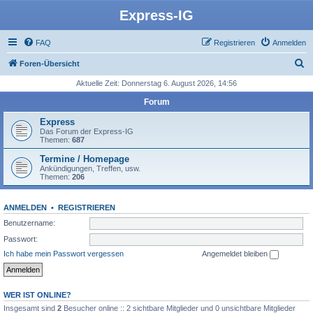
Express-IG
FAQ
Registrieren
Anmelden
S
Foren-Übersicht
u
Aktuelle Zeit: Donnerstag 6. August 2026, 14:56
c
Forum
h
Express
e
Das Forum der Express-IG
Themen:
687
Termine / Homepage
Ankündigungen, Treffen, usw.
Themen:
206
ANMELDEN
•
REGISTRIEREN
Benutzername:
Passwort:
Ich habe mein Passwort vergessen
Angemeldet bleiben
WER IST ONLINE?
Insgesamt sind
2
Besucher online :: 2 sichtbare Mitglieder und 0 unsichtbare Mitglieder