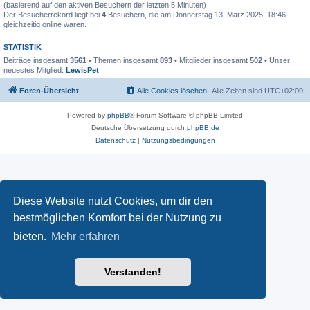
(basierend auf den aktiven Besuchern der letzten 5 Minuten)
Der Besucherrekord liegt bei
4
Besuchern, die am Donnerstag 13. März 2025, 18:46
gleichzeitig online waren.
STATISTIK
Beiträge insgesamt
3561
• Themen insgesamt
893
• Mitglieder insgesamt
502
• Unser
neuestes Mitglied:
LewisPet
Foren-Übersicht
Alle Cookies löschen
Alle Zeiten sind
UTC+02:00
Powered by
phpBB
® Forum Software © phpBB Limited
Deutsche Übersetzung durch
phpBB.de
Datenschutz
|
Nutzungsbedingungen
Diese Website nutzt Cookies, um dir den
bestmöglichen Komfort bei der Nutzung zu
bieten.
Mehr erfahren
Verstanden!