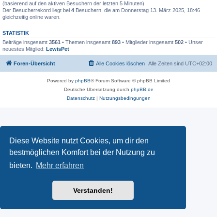
(basierend auf den aktiven Besuchern der letzten 5 Minuten)
Der Besucherrekord liegt bei
4
Besuchern, die am Donnerstag 13. März 2025, 18:46
gleichzeitig online waren.
STATISTIK
Beiträge insgesamt
3561
• Themen insgesamt
893
• Mitglieder insgesamt
502
• Unser
neuestes Mitglied:
LewisPet
Foren-Übersicht
Alle Cookies löschen
Alle Zeiten sind
UTC+02:00
Powered by
phpBB
® Forum Software © phpBB Limited
Deutsche Übersetzung durch
phpBB.de
Datenschutz
|
Nutzungsbedingungen
Diese Website nutzt Cookies, um dir den
bestmöglichen Komfort bei der Nutzung zu
bieten.
Mehr erfahren
Verstanden!