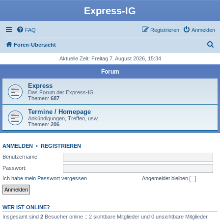
Express-IG
FAQ
Registrieren
Anmelden
S
Foren-Übersicht
u
Aktuelle Zeit: Freitag 7. August 2026, 15:34
c
Forum
h
Express
e
Das Forum der Express-IG
Themen:
687
Termine / Homepage
Ankündigungen, Treffen, usw.
Themen:
206
ANMELDEN
•
REGISTRIEREN
Benutzername:
Passwort:
Ich habe mein Passwort vergessen
Angemeldet bleiben
WER IST ONLINE?
Insgesamt sind
2
Besucher online :: 2 sichtbare Mitglieder und 0 unsichtbare Mitglieder