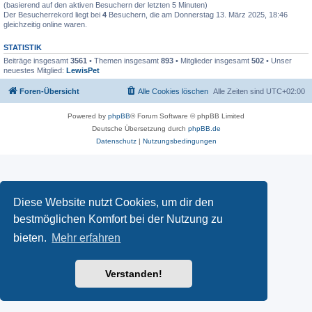
(basierend auf den aktiven Besuchern der letzten 5 Minuten)
Der Besucherrekord liegt bei
4
Besuchern, die am Donnerstag 13. März 2025, 18:46
gleichzeitig online waren.
STATISTIK
Beiträge insgesamt
3561
• Themen insgesamt
893
• Mitglieder insgesamt
502
• Unser
neuestes Mitglied:
LewisPet
Foren-Übersicht
Alle Cookies löschen
Alle Zeiten sind
UTC+02:00
Powered by
phpBB
® Forum Software © phpBB Limited
Deutsche Übersetzung durch
phpBB.de
Datenschutz
|
Nutzungsbedingungen
Diese Website nutzt Cookies, um dir den
bestmöglichen Komfort bei der Nutzung zu
bieten.
Mehr erfahren
Verstanden!