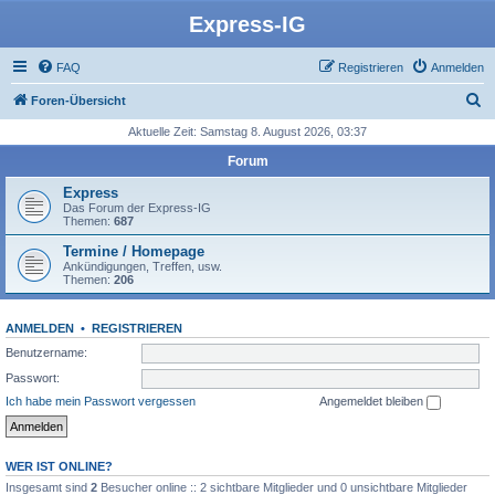
Express-IG
FAQ
Registrieren
Anmelden
S
Foren-Übersicht
u
Aktuelle Zeit: Samstag 8. August 2026, 03:37
c
Forum
h
Express
e
Das Forum der Express-IG
Themen:
687
Termine / Homepage
Ankündigungen, Treffen, usw.
Themen:
206
ANMELDEN
•
REGISTRIEREN
Benutzername:
Passwort:
Ich habe mein Passwort vergessen
Angemeldet bleiben
WER IST ONLINE?
Insgesamt sind
2
Besucher online :: 2 sichtbare Mitglieder und 0 unsichtbare Mitglieder