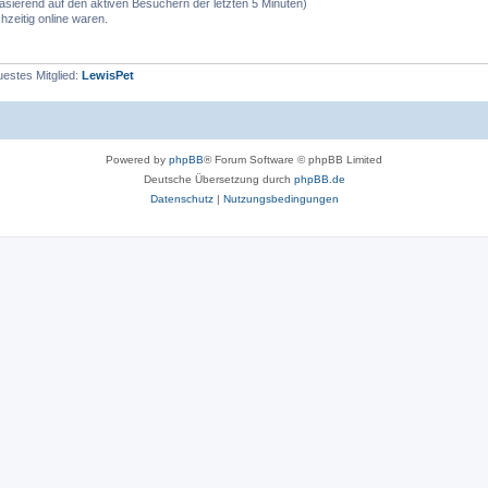
(basierend auf den aktiven Besuchern der letzten 5 Minuten)
zeitig online waren.
estes Mitglied:
LewisPet
Powered by
phpBB
® Forum Software © phpBB Limited
Deutsche Übersetzung durch
phpBB.de
Datenschutz
|
Nutzungsbedingungen