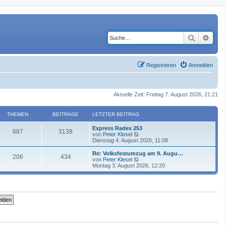
Suche
Erwe
Registrieren
Anmelden
Aktuelle Zeit: Freitag 7. August 2026, 21:21
THEMEN
BEITRÄGE
LETZTER BEITRAG
Express Radex 253
687
3138
N
von
Peter Klesel
e
Dienstag 4. August 2026, 11:08
u
e
Re: Volksfestumzug am 9. Augu…
206
434
s
N
von
Peter Klesel
t
e
Montag 3. August 2026, 12:20
e
u
r
e
B
s
e
t
i
e
t
r
r
B
a
e
g
i
t