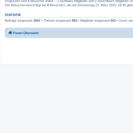
Insgesamt sind
2
Besucher online :: 2 sichtbare Mitglieder und 0 unsichtbare Mitglieder 
Der Besucherrekord liegt bei
4
Besuchern, die am Donnerstag 13. März 2025, 18:46 gleich
STATISTIK
Beiträge insgesamt
3561
• Themen insgesamt
893
• Mitglieder insgesamt
502
• Unser neu
Foren-Übersicht