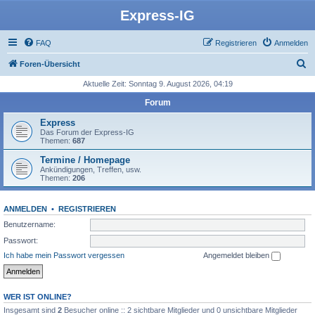
Express-IG
FAQ
Registrieren
Anmelden
S
Foren-Übersicht
u
Aktuelle Zeit: Sonntag 9. August 2026, 04:19
c
Forum
h
Express
e
Das Forum der Express-IG
Themen:
687
Termine / Homepage
Ankündigungen, Treffen, usw.
Themen:
206
ANMELDEN
•
REGISTRIEREN
Benutzername:
Passwort:
Ich habe mein Passwort vergessen
Angemeldet bleiben
WER IST ONLINE?
Insgesamt sind
2
Besucher online :: 2 sichtbare Mitglieder und 0 unsichtbare Mitglieder