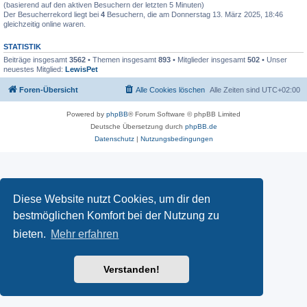
(basierend auf den aktiven Besuchern der letzten 5 Minuten)
Der Besucherrekord liegt bei
4
Besuchern, die am Donnerstag 13. März 2025, 18:46
gleichzeitig online waren.
STATISTIK
Beiträge insgesamt
3562
• Themen insgesamt
893
• Mitglieder insgesamt
502
• Unser
neuestes Mitglied:
LewisPet
Foren-Übersicht
Alle Cookies löschen
Alle Zeiten sind
UTC+02:00
Powered by
phpBB
® Forum Software © phpBB Limited
Deutsche Übersetzung durch
phpBB.de
Datenschutz
|
Nutzungsbedingungen
Diese Website nutzt Cookies, um dir den
bestmöglichen Komfort bei der Nutzung zu
bieten.
Mehr erfahren
Verstanden!