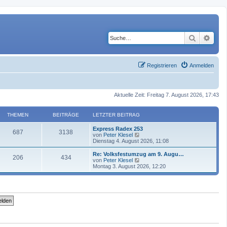
Suche
Erwe
Registrieren
Anmelden
Aktuelle Zeit: Freitag 7. August 2026, 17:43
THEMEN
BEITRÄGE
LETZTER BEITRAG
Express Radex 253
687
3138
N
von
Peter Klesel
e
Dienstag 4. August 2026, 11:08
u
e
Re: Volksfestumzug am 9. Augu…
206
434
s
N
von
Peter Klesel
t
e
Montag 3. August 2026, 12:20
e
u
r
e
B
s
e
t
i
e
t
r
r
B
a
e
g
i
t