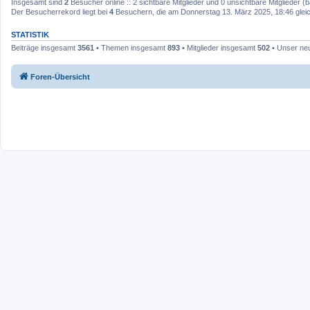
Insgesamt sind
2
Besucher online :: 2 sichtbare Mitglieder und 0 unsichtbare Mitglieder 
Der Besucherrekord liegt bei
4
Besuchern, die am Donnerstag 13. März 2025, 18:46 gleich
STATISTIK
Beiträge insgesamt
3561
• Themen insgesamt
893
• Mitglieder insgesamt
502
• Unser neu
Foren-Übersicht