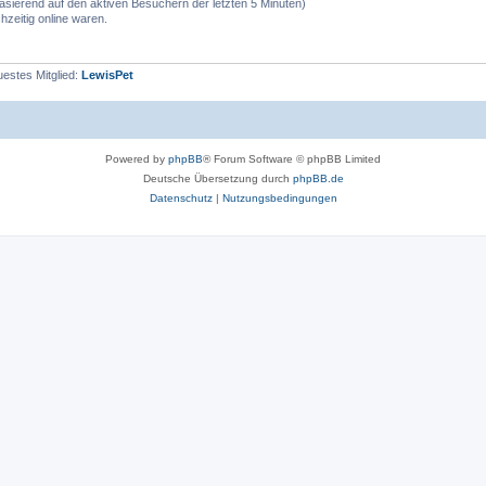
(basierend auf den aktiven Besuchern der letzten 5 Minuten)
zeitig online waren.
estes Mitglied:
LewisPet
Powered by
phpBB
® Forum Software © phpBB Limited
Deutsche Übersetzung durch
phpBB.de
Datenschutz
|
Nutzungsbedingungen