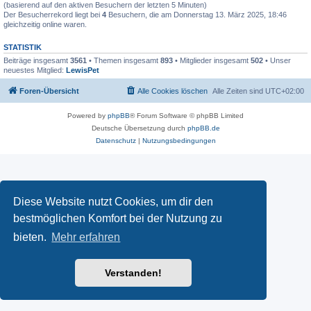
(basierend auf den aktiven Besuchern der letzten 5 Minuten)
Der Besucherrekord liegt bei
4
Besuchern, die am Donnerstag 13. März 2025, 18:46
gleichzeitig online waren.
STATISTIK
Beiträge insgesamt
3561
• Themen insgesamt
893
• Mitglieder insgesamt
502
• Unser
neuestes Mitglied:
LewisPet
Foren-Übersicht
Alle Cookies löschen
Alle Zeiten sind
UTC+02:00
Powered by
phpBB
® Forum Software © phpBB Limited
Deutsche Übersetzung durch
phpBB.de
Datenschutz
|
Nutzungsbedingungen
Diese Website nutzt Cookies, um dir den
bestmöglichen Komfort bei der Nutzung zu
bieten.
Mehr erfahren
Verstanden!