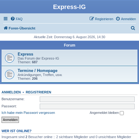
Express-IG
FAQ
Registrieren
Anmelden
S
Foren-Übersicht
u
Aktuelle Zeit: Donnerstag 6. August 2026, 14:30
c
Forum
h
Express
e
Das Forum der Express-IG
Themen:
687
Termine / Homepage
Ankündigungen, Treffen, usw.
Themen:
206
ANMELDEN
•
REGISTRIEREN
Benutzername:
Passwort:
Ich habe mein Passwort vergessen
Angemeldet bleiben
WER IST ONLINE?
Insgesamt sind
2
Besucher online :: 2 sichtbare Mitglieder und 0 unsichtbare Mitglieder