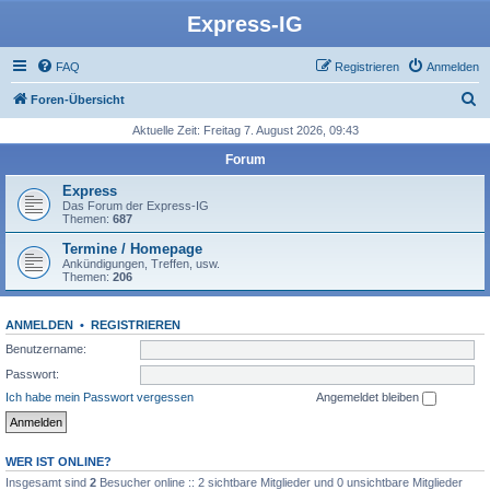
Express-IG
FAQ
Registrieren
Anmelden
S
Foren-Übersicht
u
Aktuelle Zeit: Freitag 7. August 2026, 09:43
c
Forum
h
Express
e
Das Forum der Express-IG
Themen:
687
Termine / Homepage
Ankündigungen, Treffen, usw.
Themen:
206
ANMELDEN
•
REGISTRIEREN
Benutzername:
Passwort:
Ich habe mein Passwort vergessen
Angemeldet bleiben
WER IST ONLINE?
Insgesamt sind
2
Besucher online :: 2 sichtbare Mitglieder und 0 unsichtbare Mitglieder