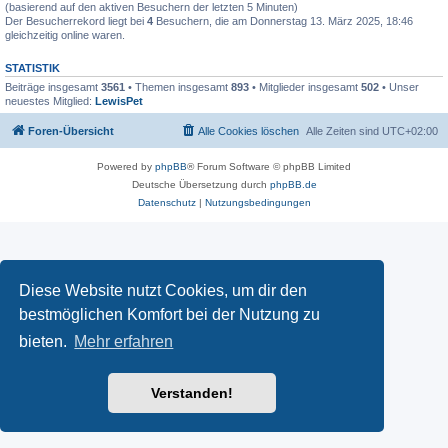
(basierend auf den aktiven Besuchern der letzten 5 Minuten)
Der Besucherrekord liegt bei
4
Besuchern, die am Donnerstag 13. März 2025, 18:46
gleichzeitig online waren.
STATISTIK
Beiträge insgesamt
3561
• Themen insgesamt
893
• Mitglieder insgesamt
502
• Unser
neuestes Mitglied:
LewisPet
Foren-Übersicht
Alle Cookies löschen
Alle Zeiten sind
UTC+02:00
Powered by
phpBB
® Forum Software © phpBB Limited
Deutsche Übersetzung durch
phpBB.de
Datenschutz
|
Nutzungsbedingungen
Diese Website nutzt Cookies, um dir den
bestmöglichen Komfort bei der Nutzung zu
bieten.
Mehr erfahren
Verstanden!