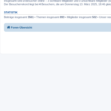
Insgesamt sind
3
Besucher online :: 3 sichtbare Mitglieder und 0 unsichtbare Mitglieder 
Der Besucherrekord liegt bei
4
Besuchern, die am Donnerstag 13. März 2025, 18:46 gleich
STATISTIK
Beiträge insgesamt
3561
• Themen insgesamt
893
• Mitglieder insgesamt
502
• Unser neu
Foren-Übersicht