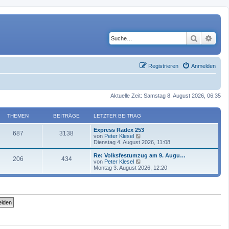
Suche
Erwe
Registrieren
Anmelden
Aktuelle Zeit: Samstag 8. August 2026, 06:35
THEMEN
BEITRÄGE
LETZTER BEITRAG
Express Radex 253
687
3138
N
von
Peter Klesel
e
Dienstag 4. August 2026, 11:08
u
e
Re: Volksfestumzug am 9. Augu…
206
434
s
N
von
Peter Klesel
t
e
Montag 3. August 2026, 12:20
e
u
r
e
B
s
e
t
i
e
t
r
r
B
a
e
g
i
t