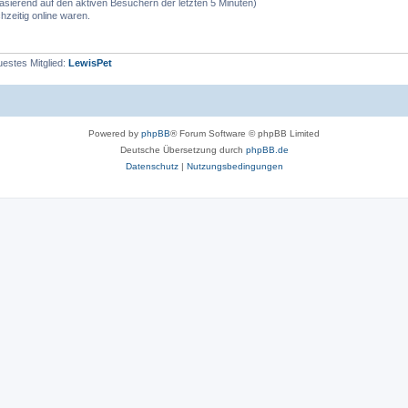
(basierend auf den aktiven Besuchern der letzten 5 Minuten)
zeitig online waren.
estes Mitglied:
LewisPet
Powered by
phpBB
® Forum Software © phpBB Limited
Deutsche Übersetzung durch
phpBB.de
Datenschutz
|
Nutzungsbedingungen