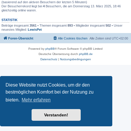
(basierend auf den aktiven Besuchern der letzten 5 Minuten)
Der Besucherrekord liegt bei
4
Besuchern, die am Donnerstag 13. März 2025, 18:46
gleichzeitig online waren.
STATISTIK
Beiträge insgesamt
3561
• Themen insgesamt
893
• Mitglieder insgesamt
502
• Unser
neuestes Mitglied:
LewisPet
Foren-Übersicht
Alle Cookies löschen
Alle Zeiten sind
UTC+02:00
Powered by
phpBB
® Forum Software © phpBB Limited
Deutsche Übersetzung durch
phpBB.de
Datenschutz
|
Nutzungsbedingungen
Diese Website nutzt Cookies, um dir den
bestmöglichen Komfort bei der Nutzung zu
bieten.
Mehr erfahren
Verstanden!