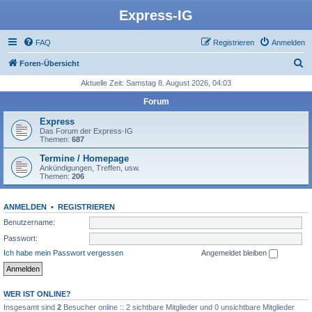
Express-IG
FAQ
Registrieren
Anmelden
S
Foren-Übersicht
u
Aktuelle Zeit: Samstag 8. August 2026, 04:03
c
Forum
h
Express
e
Das Forum der Express-IG
Themen:
687
Termine / Homepage
Ankündigungen, Treffen, usw.
Themen:
206
ANMELDEN
•
REGISTRIEREN
Benutzername:
Passwort:
Ich habe mein Passwort vergessen
Angemeldet bleiben
WER IST ONLINE?
Insgesamt sind
2
Besucher online :: 2 sichtbare Mitglieder und 0 unsichtbare Mitglieder