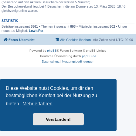
(basierend auf den aktiven Besuchern der letzten 5 Minuten)
Der Besucherrekord liegt bei
4
Besuchern, die am Donnerstag 13. März 2025, 18:46
gleichzeitig online waren.
STATISTIK
Beiträge insgesamt
3561
• Themen insgesamt
893
• Mitglieder insgesamt
502
• Unser
neuestes Mitglied:
LewisPet
Foren-Übersicht
Alle Cookies löschen
Alle Zeiten sind
UTC+02:00
Powered by
phpBB
® Forum Software © phpBB Limited
Deutsche Übersetzung durch
phpBB.de
Datenschutz
|
Nutzungsbedingungen
Diese Website nutzt Cookies, um dir den
bestmöglichen Komfort bei der Nutzung zu
bieten.
Mehr erfahren
Verstanden!