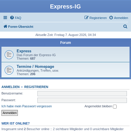
Express-IG
FAQ
Registrieren
Anmelden
S
Foren-Übersicht
u
Aktuelle Zeit: Freitag 7. August 2026, 04:34
c
Forum
h
Express
e
Das Forum der Express-IG
Themen:
687
Termine / Homepage
Ankündigungen, Treffen, usw.
Themen:
206
ANMELDEN
•
REGISTRIEREN
Benutzername:
Passwort:
Ich habe mein Passwort vergessen
Angemeldet bleiben
WER IST ONLINE?
Insgesamt sind
2
Besucher online :: 2 sichtbare Mitglieder und 0 unsichtbare Mitglieder