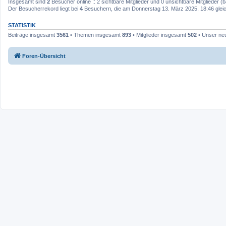
Insgesamt sind
2
Besucher online :: 2 sichtbare Mitglieder und 0 unsichtbare Mitglieder 
Der Besucherrekord liegt bei
4
Besuchern, die am Donnerstag 13. März 2025, 18:46 gleich
STATISTIK
Beiträge insgesamt
3561
• Themen insgesamt
893
• Mitglieder insgesamt
502
• Unser neu
Foren-Übersicht