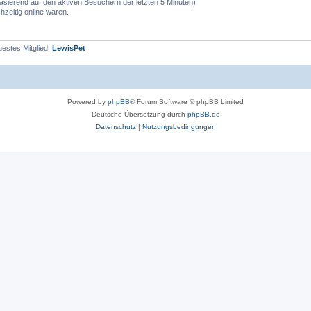
(basierend auf den aktiven Besuchern der letzten 5 Minuten)
zeitig online waren.
estes Mitglied:
LewisPet
Powered by
phpBB
® Forum Software © phpBB Limited
Deutsche Übersetzung durch
phpBB.de
Datenschutz
|
Nutzungsbedingungen