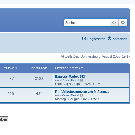
Suche
Erwe
Registrieren
Anmelden
Aktuelle Zeit: Donnerstag 6. August 2026, 19:17
THEMEN
BEITRÄGE
LETZTER BEITRAG
Express Radex 253
687
3138
N
von
Peter Klesel
e
Dienstag 4. August 2026, 11:08
u
e
Re: Volksfestumzug am 9. Augu…
206
434
s
N
von
Peter Klesel
t
e
Montag 3. August 2026, 12:20
e
u
r
e
B
s
e
t
i
e
t
r
r
B
a
e
g
i
t