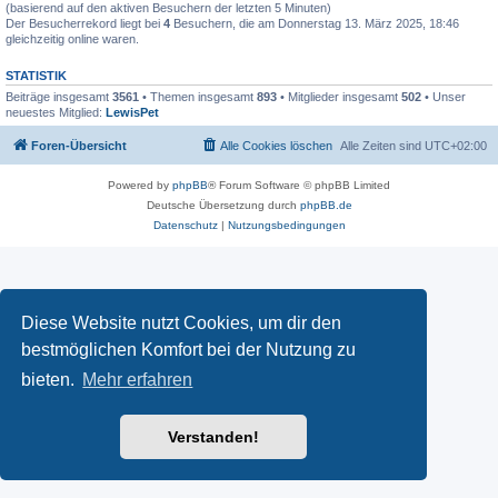
(basierend auf den aktiven Besuchern der letzten 5 Minuten)
Der Besucherrekord liegt bei
4
Besuchern, die am Donnerstag 13. März 2025, 18:46
gleichzeitig online waren.
STATISTIK
Beiträge insgesamt
3561
• Themen insgesamt
893
• Mitglieder insgesamt
502
• Unser
neuestes Mitglied:
LewisPet
Foren-Übersicht
Alle Cookies löschen
Alle Zeiten sind
UTC+02:00
Powered by
phpBB
® Forum Software © phpBB Limited
Deutsche Übersetzung durch
phpBB.de
Datenschutz
|
Nutzungsbedingungen
Diese Website nutzt Cookies, um dir den
bestmöglichen Komfort bei der Nutzung zu
bieten.
Mehr erfahren
Verstanden!