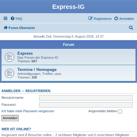
Express-IG
FAQ
Registrieren
Anmelden
S
Foren-Übersicht
u
Aktuelle Zeit: Donnerstag 6. August 2026, 14:37
c
Forum
h
Express
e
Das Forum der Express-IG
Themen:
687
Termine / Homepage
Ankündigungen, Treffen, usw.
Themen:
206
ANMELDEN
•
REGISTRIEREN
Benutzername:
Passwort:
Ich habe mein Passwort vergessen
Angemeldet bleiben
WER IST ONLINE?
Insgesamt sind
2
Besucher online :: 2 sichtbare Mitglieder und 0 unsichtbare Mitglieder