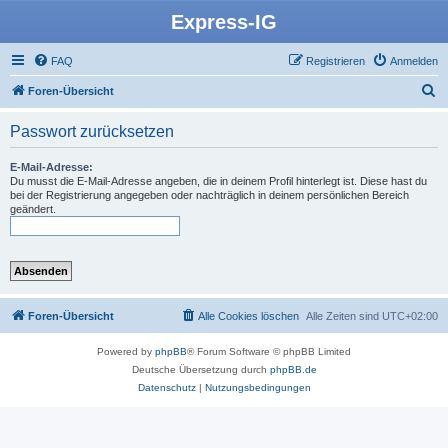
Express-IG
FAQ
Registrieren
Anmelden
S
Foren-Übersicht
u
Passwort zurücksetzen
c
h
E-Mail-Adresse:
Du musst die E-Mail-Adresse angeben, die in deinem Profil hinterlegt ist. Diese hast du
e
bei der Registrierung angegeben oder nachträglich in deinem persönlichen Bereich
geändert.
Foren-Übersicht
Alle Cookies löschen
Alle Zeiten sind
UTC+02:00
Powered by
phpBB
® Forum Software © phpBB Limited
Deutsche Übersetzung durch
phpBB.de
Datenschutz
|
Nutzungsbedingungen