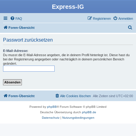
Express-IG
FAQ
Registrieren
Anmelden
S
Foren-Übersicht
u
Passwort zurücksetzen
c
h
E-Mail-Adresse:
Du musst die E-Mail-Adresse angeben, die in deinem Profil hinterlegt ist. Diese hast du
e
bei der Registrierung angegeben oder nachträglich in deinem persönlichen Bereich
geändert.
Foren-Übersicht
Alle Cookies löschen
Alle Zeiten sind
UTC+02:00
Powered by
phpBB
® Forum Software © phpBB Limited
Deutsche Übersetzung durch
phpBB.de
Datenschutz
|
Nutzungsbedingungen