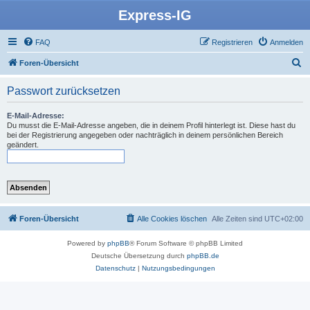
Express-IG
FAQ
Registrieren
Anmelden
S
Foren-Übersicht
u
Passwort zurücksetzen
c
h
E-Mail-Adresse:
Du musst die E-Mail-Adresse angeben, die in deinem Profil hinterlegt ist. Diese hast du
e
bei der Registrierung angegeben oder nachträglich in deinem persönlichen Bereich
geändert.
Foren-Übersicht
Alle Cookies löschen
Alle Zeiten sind
UTC+02:00
Powered by
phpBB
® Forum Software © phpBB Limited
Deutsche Übersetzung durch
phpBB.de
Datenschutz
|
Nutzungsbedingungen