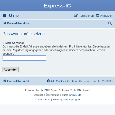
Express-IG
FAQ
Registrieren
Anmelden
S
Foren-Übersicht
u
Passwort zurücksetzen
c
h
E-Mail-Adresse:
Du musst die E-Mail-Adresse angeben, die in deinem Profil hinterlegt ist. Diese hast du
e
bei der Registrierung angegeben oder nachträglich in deinem persönlichen Bereich
geändert.
Foren-Übersicht
Alle Cookies löschen
Alle Zeiten sind
UTC+02:00
Powered by
phpBB
® Forum Software © phpBB Limited
Deutsche Übersetzung durch
phpBB.de
Datenschutz
|
Nutzungsbedingungen