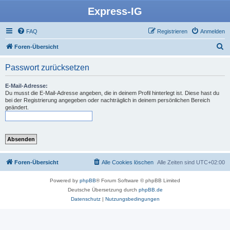
Express-IG
FAQ
Registrieren
Anmelden
S
Foren-Übersicht
u
Passwort zurücksetzen
c
h
E-Mail-Adresse:
Du musst die E-Mail-Adresse angeben, die in deinem Profil hinterlegt ist. Diese hast du
e
bei der Registrierung angegeben oder nachträglich in deinem persönlichen Bereich
geändert.
Foren-Übersicht
Alle Cookies löschen
Alle Zeiten sind
UTC+02:00
Powered by
phpBB
® Forum Software © phpBB Limited
Deutsche Übersetzung durch
phpBB.de
Datenschutz
|
Nutzungsbedingungen