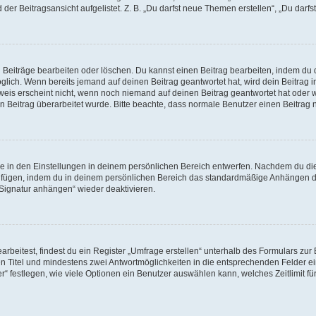
er Beitragsansicht aufgelistet. Z. B. „Du darfst neue Themen erstellen“, „Du darfs
n Beiträge bearbeiten oder löschen. Du kannst einen Beitrag bearbeiten, indem du 
möglich. Wenn bereits jemand auf deinen Beitrag geantwortet hat, wird dein Beitrag
weis erscheint nicht, wenn noch niemand auf deinen Beitrag geantwortet hat oder w
dein Beitrag überarbeitet wurde. Bitte beachte, dass normale Benutzer einen Beitra
 in den Einstellungen in deinem persönlichen Bereich entwerfen. Nachdem du die S
zufügen, indem du in deinem persönlichen Bereich das standardmäßige Anhängen de
„Signatur anhängen“ wieder deaktivieren.
eitest, findest du ein Register „Umfrage erstellen“ unterhalb des Formulars zur B
nen Titel und mindestens zwei Antwortmöglichkeiten in die entsprechenden Felder ei
“ festlegen, wie viele Optionen ein Benutzer auswählen kann, welches Zeitlimit für