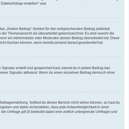
t Dateianhänge erstellen“ usw.
das „Ändere Beitrag“-Symbol für den entsprechenden Beitrag anklickst;
 in der Themenansicht als überarbeitet gekennzeichnet. Es wird sowohl die
enn ein Administrator oder Moderator deinen Beitrag überarbeitet hat. Diese
g nicht löschen können, wenn bereits jemand darauf geantwortet hat.
ignatur erstellt und gespeichert hast, kannst du in jedem Beitrag das
iner Signatur aktivierst. Wenn du einen einzelnen Beitrag dennoch ohne
eitragserstellung. Solltest du diesen Bereich nicht sehen können, so hast du
ngeben und dabei sicherstellen, dass jede Antwortmöglichkeit in einer
 die Umfrage gilt (0 bedeutet dabei eine zeitlich unbegrenzte Umfrage) und