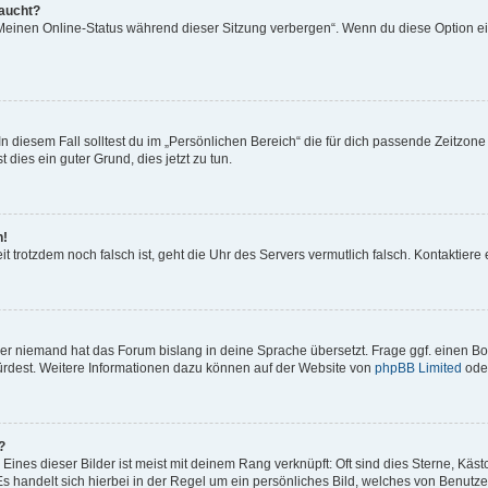
taucht?
„Meinen Online-Status während dieser Sitzung verbergen“. Wenn du diese Option ei
n diesem Fall solltest du im „Persönlichen Bereich“ die für dich passende Zeitzone (
 dies ein guter Grund, dies jetzt zu tun.
h!
Zeit trotzdem noch falsch ist, geht die Uhr des Servers vermutlich falsch. Kontaktie
der niemand hat das Forum bislang in deine Sprache übersetzt. Frage ggf. einen Boa
würdest. Weitere Informationen dazu können auf der Website von
phpBB Limited
ode
?
ines dieser Bilder ist meist mit deinem Rang verknüpft: Oft sind dies Sterne, Käs
s handelt sich hierbei in der Regel um ein persönliches Bild, welches von Benutzer