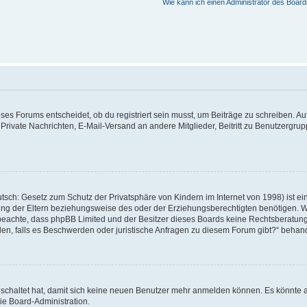
Wie kann ich einen Administrator des Board
s Forums entscheidet, ob du registriert sein musst, um Beiträge zu schreiben. Auf je
 Private Nachrichten, E-Mail-Versand an andere Mitglieder, Beitritt zu Benutzergrup
tsch: Gesetz zum Schutz der Privatsphäre von Kindern im Internet von 1998) ist ei
g der Eltern beziehungsweise des oder der Erziehungsberechtigten benötigen. Wenn
itte beachte, dass phpBB Limited und der Besitzer dieses Boards keine Rechtsberatu
enden, falls es Beschwerden oder juristische Anfragen zu diesem Forum gibt?“ behan
geschaltet hat, damit sich keine neuen Benutzer mehr anmelden können. Es könnte 
ie Board-Administration.