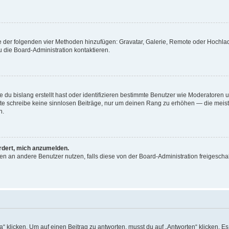
ine der folgenden vier Methoden hinzufügen: Gravatar, Galerie, Remote oder Hochl
 die Board-Administration kontaktieren.
 du bislang erstellt hast oder identifizieren bestimmte Benutzer wie Moderatoren
Bitte schreibe keine sinnlosen Beiträge, nur um deinen Rang zu erhöhen — die mei
n.
ordert, mich anzumelden.
chten an andere Benutzer nutzen, falls diese von der Board-Administration freige
icken. Um auf einen Beitrag zu antworten, musst du auf „Antworten“ klicken. Es kö