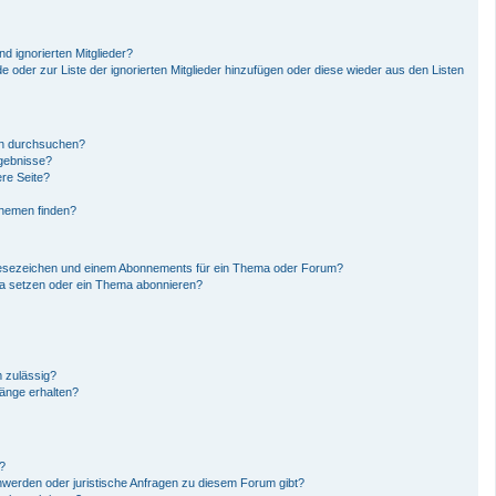
d ignorierten Mitglieder?
de oder zur Liste der ignorierten Mitglieder hinzufügen oder diese wieder aus den Listen
en durchsuchen?
rgebnisse?
re Seite?
Themen finden?
Lesezeichen und einem Abonnements für ein Thema oder Forum?
ma setzen oder ein Thema abonnieren?
 zulässig?
hänge erhalten?
n?
hwerden oder juristische Anfragen zu diesem Forum gibt?