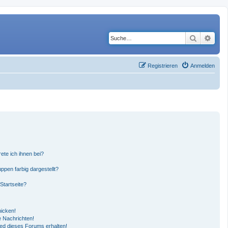
Suche
Erwe
Registrieren
Anmelden
ete ich ihnen bei?
pen farbig dargestellt?
Startseite?
hicken!
 Nachrichten!
ied dieses Forums erhalten!