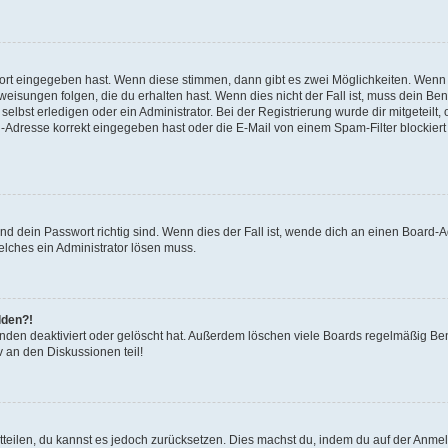
wort eingegeben hast. Wenn diese stimmen, dann gibt es zwei Möglichkeiten. Wen
isungen folgen, die du erhalten hast. Wenn dies nicht der Fall ist, muss dein Ben
lbst erledigen oder ein Administrator. Bei der Registrierung wurde dir mitgeteilt, o
-Adresse korrekt eingegeben hast oder die E-Mail von einem Spam-Filter blockiert 
d dein Passwort richtig sind. Wenn dies der Fall ist, wende dich an einen Board-Ad
elches ein Administrator lösen muss.
lden?!
nden deaktiviert oder gelöscht hat. Außerdem löschen viele Boards regelmäßig Benu
 an den Diskussionen teil!
mitteilen, du kannst es jedoch zurücksetzen. Dies machst du, indem du auf der Anme