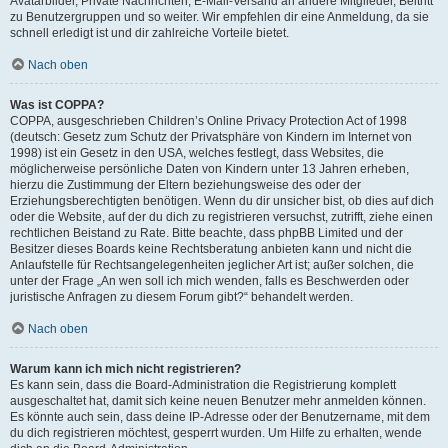
Avatarbilder, Private Nachrichten, E-Mail-Versand an andere Mitglieder, Beitritt
zu Benutzergruppen und so weiter. Wir empfehlen dir eine Anmeldung, da sie
schnell erledigt ist und dir zahlreiche Vorteile bietet.
Nach oben
Was ist COPPA?
COPPA, ausgeschrieben Children’s Online Privacy Protection Act of 1998
(deutsch: Gesetz zum Schutz der Privatsphäre von Kindern im Internet von
1998) ist ein Gesetz in den USA, welches festlegt, dass Websites, die
möglicherweise persönliche Daten von Kindern unter 13 Jahren erheben,
hierzu die Zustimmung der Eltern beziehungsweise des oder der
Erziehungsberechtigten benötigen. Wenn du dir unsicher bist, ob dies auf dich
oder die Website, auf der du dich zu registrieren versuchst, zutrifft, ziehe einen
rechtlichen Beistand zu Rate. Bitte beachte, dass phpBB Limited und der
Besitzer dieses Boards keine Rechtsberatung anbieten kann und nicht die
Anlaufstelle für Rechtsangelegenheiten jeglicher Art ist; außer solchen, die
unter der Frage „An wen soll ich mich wenden, falls es Beschwerden oder
juristische Anfragen zu diesem Forum gibt?“ behandelt werden.
Nach oben
Warum kann ich mich nicht registrieren?
Es kann sein, dass die Board-Administration die Registrierung komplett
ausgeschaltet hat, damit sich keine neuen Benutzer mehr anmelden können.
Es könnte auch sein, dass deine IP-Adresse oder der Benutzername, mit dem
du dich registrieren möchtest, gesperrt wurden. Um Hilfe zu erhalten, wende