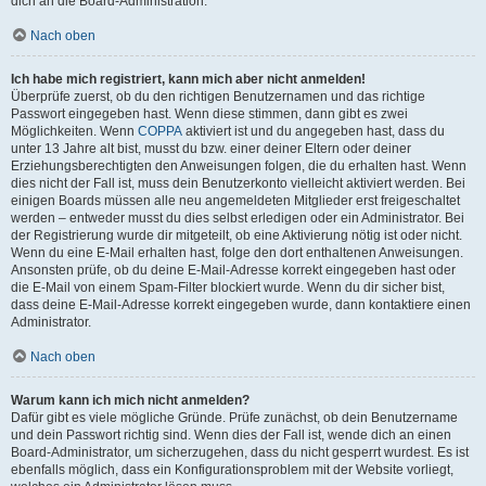
dich an die Board-Administration.
Nach oben
Ich habe mich registriert, kann mich aber nicht anmelden!
Überprüfe zuerst, ob du den richtigen Benutzernamen und das richtige
Passwort eingegeben hast. Wenn diese stimmen, dann gibt es zwei
Möglichkeiten. Wenn
COPPA
aktiviert ist und du angegeben hast, dass du
unter 13 Jahre alt bist, musst du bzw. einer deiner Eltern oder deiner
Erziehungsberechtigten den Anweisungen folgen, die du erhalten hast. Wenn
dies nicht der Fall ist, muss dein Benutzerkonto vielleicht aktiviert werden. Bei
einigen Boards müssen alle neu angemeldeten Mitglieder erst freigeschaltet
werden – entweder musst du dies selbst erledigen oder ein Administrator. Bei
der Registrierung wurde dir mitgeteilt, ob eine Aktivierung nötig ist oder nicht.
Wenn du eine E-Mail erhalten hast, folge den dort enthaltenen Anweisungen.
Ansonsten prüfe, ob du deine E-Mail-Adresse korrekt eingegeben hast oder
die E-Mail von einem Spam-Filter blockiert wurde. Wenn du dir sicher bist,
dass deine E-Mail-Adresse korrekt eingegeben wurde, dann kontaktiere einen
Administrator.
Nach oben
Warum kann ich mich nicht anmelden?
Dafür gibt es viele mögliche Gründe. Prüfe zunächst, ob dein Benutzername
und dein Passwort richtig sind. Wenn dies der Fall ist, wende dich an einen
Board-Administrator, um sicherzugehen, dass du nicht gesperrt wurdest. Es ist
ebenfalls möglich, dass ein Konfigurationsproblem mit der Website vorliegt,