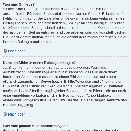
Was sind Smileys?
Smileys sind kleine Bilder, die benutzt werden können, um ein Gefühl
auszudrücken. Für jeden Smiley gibt es einen kurzen Code, z. B. bedeutet :)
fröhlich und :( traurig. Die Liste aller Smileys kannst du beim Verfassen eines
Beitrags sehen. Versuche bitte trotzdem, Smileys nicht zu häufig zu benutzen,
sie können einen Beitrag schnell unlesbar machen und ein Moderator könnte
deshalb deinen Beitrag entsprechend überarbeiten oder gar komplett löschen.
Die Board-Administration kann auch die Anzahl der Smileys begrenzen, die du
in einem Beitrag benutzen kannst.
Nach oben
Kann ich Bilder in meine Beiträge einfügen?
Ja, Bilder können in deinem Beitrag angezeigt werden. Wenn die
Administration Dateianhänge erlaubt hat, kannst du das Bild auch direkt
hochladen. Ansonsten musst du zu einem Bild verlinken, das auf einem
öffentlich zugänglichen Server liegt, z. B. http://www.domain.tld/mein-bild.gif.
Du kannst weder Bilder verlinken, die sich auf deinem eigenen PC befinden
(außer es ist ein öffentlich zugänglicher Server), noch zu Bildern, die nur nach
einer Anmeldung verfügbar sind, z. B. Hotmail- oder Yahoo-Mailboxen, mit
einem Passwort geschützte Seiten usw. Um das Bild anzuzeigen, benutze den
BBCode-Tag „[img]“.
Nach oben
Was sind globale Bekanntmachungen?
Globale Bekanntmachungen beinhalten wichtige Informationen, deshalb