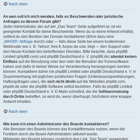
Nach oben
An wen soll ich mich wenden, falls es Beschwerden oder juristische
Anfragen zu diesem Forum gibt?
Jeder Administrator, der auf der „Das Team“-Seite aufgeführt ist, ist ein
geeigneter Kontakt für deine Beschwerde. Wenn du so keine Antwort erhältst,
solltest du den Besitzer der Domain kontaktieren (führe dazu eine
„WHOIS“-Abfrage
durch) oder — falls diese Seite bei einem kostenlosen
Webhoster wie z. B. Yahoo!, free.fr, funpic.de usw. liegt — den Support oder
den Abuse-Kontakt des betreffenden Dienstes. Bitte beachte, dass phpBB
Limited (phpBB.com) und phpBB Deutschland e. V. (phpBB.de)
absolut keinen
Einfluss
auf die Benutzung oder den oder die Benutzer der Forensoftware
haben und dafür in keiner Weise zur Verantwortung herangezogen werden
können. Kontaktiere daher nie phpBB Limited oder phpBB Deutschland e. V. in
Zusammenhang mit jeglichen juristischen Fragen (Unterlassungserklärungen,
Haftungsfragen usw.), die
sich nicht direkt
auf die Websiten phpbb.com,
phpbb.de oder die phpBB-Software selbst beziehen. Falls du phpBB Limited
oder phpBB Deutschland e. V. E-Mails schreibst, die die
Softwarenutzung
durch Dritte
betreffen, so wirst du, wenn überhaupt, höchstens eine knappe
Antwort erhalten.
Nach oben
Wie kann ich einen Administrator des Boards kontaktieren?
Alle Benutzer des Boards können das Kontaktformular nutzen, wenn die
Funktion durch die Board-Administration aktiviert wurde.
Mitglieder des Boards können zusätzlich den Link „Das Team“ verwenden.