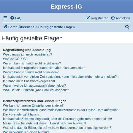
Express-IG
FAQ
Registrieren
Anmelden
S
Foren-Übersicht
Häufig gestellte Fragen
u
Häufig gestellte Fragen
c
h
Registrierung und Anmeldung
Wozu muss ich mich registrieren?
e
Was ist COPPA?
Warum kann ich mich nicht registrieren?
Ich habe mich registriert, kann mich aber nicht anmelden!
Warum kann ich mich nicht anmelden?
Ich habe mich vor einiger Zeit registriert, kann mich aber nicht mehr anmelden?!
Ich habe mein Passwort vergessen!
Warum werde ich automatisch abgemeldet?
Wozu ist die Funktion „Alle Cookies löschen“?
Benutzerpräferenzen und -einstellungen
Wie kann ich meine Einstellungen ändern?
Wie kann ich verhindern, dass mein Benutzername in der Online-Liste auftaucht?
Die Forenuhr geht falsch!
Ich habe die Zeitzone eingestellt, aber die Forenuhr geht immer noch falsch!
Meine Sprache steht auf diesem Board nicht zur Auswahl!
Was sind das für Bilder, die bei meinem Benutzernamen angezeigt werden?
Wie verwende ich einen Avatar?