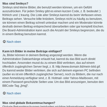
Was sind Smileys?
Smileys sind kleine Bilder, die benutzt werden können, um ein Gefühl
auszudrücken. Für jeden Smiley gibt es einen kurzen Code, z. B. bedeutet :)
fröhlich und :( traurig. Die Liste aller Smileys kannst du beim Verfassen eines
Beitrags sehen. Versuche bitte trotzdem, Smileys nicht zu häufig zu benutzen,
sie können einen Beitrag schnell unlesbar machen und ein Moderator könnte
deshalb deinen Beitrag entsprechend überarbeiten oder gar komplett löschen.
Die Board-Administration kann auch die Anzahl der Smileys begrenzen, die du
in einem Beitrag benutzen kannst.
Nach oben
Kann ich Bilder in meine Beiträge einfügen?
Ja, Bilder können in deinem Beitrag angezeigt werden. Wenn die
Administration Dateianhänge erlaubt hat, kannst du das Bild auch direkt
hochladen. Ansonsten musst du zu einem Bild verlinken, das auf einem
öffentlich zugänglichen Server liegt, z. B. http://www.domain.tld/mein-bild.gif.
Du kannst weder Bilder verlinken, die sich auf deinem eigenen PC befinden
(außer es ist ein öffentlich zugänglicher Server), noch zu Bildern, die nur nach
einer Anmeldung verfügbar sind, z. B. Hotmail- oder Yahoo-Mailboxen, mit
einem Passwort geschützte Seiten usw. Um das Bild anzuzeigen, benutze den
BBCode-Tag „[img]“.
Nach oben
Was sind globale Bekanntmachungen?
Globale Bekanntmachungen beinhalten wichtige Informationen, deshalb