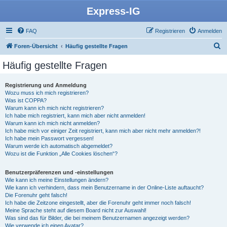
Express-IG
FAQ
Registrieren
Anmelden
S
Foren-Übersicht
Häufig gestellte Fragen
u
Häufig gestellte Fragen
c
h
Registrierung und Anmeldung
Wozu muss ich mich registrieren?
e
Was ist COPPA?
Warum kann ich mich nicht registrieren?
Ich habe mich registriert, kann mich aber nicht anmelden!
Warum kann ich mich nicht anmelden?
Ich habe mich vor einiger Zeit registriert, kann mich aber nicht mehr anmelden?!
Ich habe mein Passwort vergessen!
Warum werde ich automatisch abgemeldet?
Wozu ist die Funktion „Alle Cookies löschen“?
Benutzerpräferenzen und -einstellungen
Wie kann ich meine Einstellungen ändern?
Wie kann ich verhindern, dass mein Benutzername in der Online-Liste auftaucht?
Die Forenuhr geht falsch!
Ich habe die Zeitzone eingestellt, aber die Forenuhr geht immer noch falsch!
Meine Sprache steht auf diesem Board nicht zur Auswahl!
Was sind das für Bilder, die bei meinem Benutzernamen angezeigt werden?
Wie verwende ich einen Avatar?