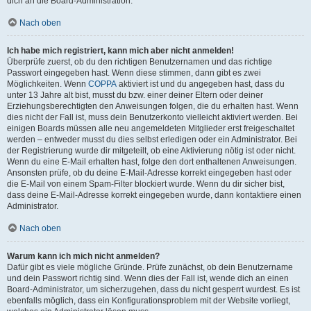
dich an die Board-Administration.
Nach oben
Ich habe mich registriert, kann mich aber nicht anmelden!
Überprüfe zuerst, ob du den richtigen Benutzernamen und das richtige
Passwort eingegeben hast. Wenn diese stimmen, dann gibt es zwei
Möglichkeiten. Wenn
COPPA
aktiviert ist und du angegeben hast, dass du
unter 13 Jahre alt bist, musst du bzw. einer deiner Eltern oder deiner
Erziehungsberechtigten den Anweisungen folgen, die du erhalten hast. Wenn
dies nicht der Fall ist, muss dein Benutzerkonto vielleicht aktiviert werden. Bei
einigen Boards müssen alle neu angemeldeten Mitglieder erst freigeschaltet
werden – entweder musst du dies selbst erledigen oder ein Administrator. Bei
der Registrierung wurde dir mitgeteilt, ob eine Aktivierung nötig ist oder nicht.
Wenn du eine E-Mail erhalten hast, folge den dort enthaltenen Anweisungen.
Ansonsten prüfe, ob du deine E-Mail-Adresse korrekt eingegeben hast oder
die E-Mail von einem Spam-Filter blockiert wurde. Wenn du dir sicher bist,
dass deine E-Mail-Adresse korrekt eingegeben wurde, dann kontaktiere einen
Administrator.
Nach oben
Warum kann ich mich nicht anmelden?
Dafür gibt es viele mögliche Gründe. Prüfe zunächst, ob dein Benutzername
und dein Passwort richtig sind. Wenn dies der Fall ist, wende dich an einen
Board-Administrator, um sicherzugehen, dass du nicht gesperrt wurdest. Es ist
ebenfalls möglich, dass ein Konfigurationsproblem mit der Website vorliegt,