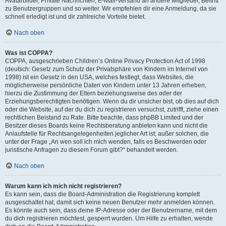
Avatarbilder, Private Nachrichten, E-Mail-Versand an andere Mitglieder, Beitritt
zu Benutzergruppen und so weiter. Wir empfehlen dir eine Anmeldung, da sie
schnell erledigt ist und dir zahlreiche Vorteile bietet.
Nach oben
Was ist COPPA?
COPPA, ausgeschrieben Children’s Online Privacy Protection Act of 1998
(deutsch: Gesetz zum Schutz der Privatsphäre von Kindern im Internet von
1998) ist ein Gesetz in den USA, welches festlegt, dass Websites, die
möglicherweise persönliche Daten von Kindern unter 13 Jahren erheben,
hierzu die Zustimmung der Eltern beziehungsweise des oder der
Erziehungsberechtigten benötigen. Wenn du dir unsicher bist, ob dies auf dich
oder die Website, auf der du dich zu registrieren versuchst, zutrifft, ziehe einen
rechtlichen Beistand zu Rate. Bitte beachte, dass phpBB Limited und der
Besitzer dieses Boards keine Rechtsberatung anbieten kann und nicht die
Anlaufstelle für Rechtsangelegenheiten jeglicher Art ist; außer solchen, die
unter der Frage „An wen soll ich mich wenden, falls es Beschwerden oder
juristische Anfragen zu diesem Forum gibt?“ behandelt werden.
Nach oben
Warum kann ich mich nicht registrieren?
Es kann sein, dass die Board-Administration die Registrierung komplett
ausgeschaltet hat, damit sich keine neuen Benutzer mehr anmelden können.
Es könnte auch sein, dass deine IP-Adresse oder der Benutzername, mit dem
du dich registrieren möchtest, gesperrt wurden. Um Hilfe zu erhalten, wende