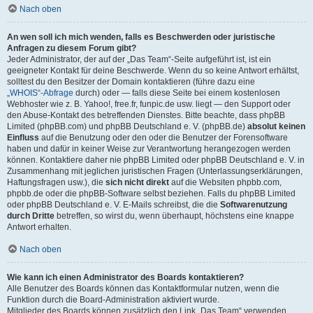
Nach oben
An wen soll ich mich wenden, falls es Beschwerden oder juristische
Anfragen zu diesem Forum gibt?
Jeder Administrator, der auf der „Das Team“-Seite aufgeführt ist, ist ein
geeigneter Kontakt für deine Beschwerde. Wenn du so keine Antwort erhältst,
solltest du den Besitzer der Domain kontaktieren (führe dazu eine
„WHOIS“-Abfrage
durch) oder — falls diese Seite bei einem kostenlosen
Webhoster wie z. B. Yahoo!, free.fr, funpic.de usw. liegt — den Support oder
den Abuse-Kontakt des betreffenden Dienstes. Bitte beachte, dass phpBB
Limited (phpBB.com) und phpBB Deutschland e. V. (phpBB.de)
absolut keinen
Einfluss
auf die Benutzung oder den oder die Benutzer der Forensoftware
haben und dafür in keiner Weise zur Verantwortung herangezogen werden
können. Kontaktiere daher nie phpBB Limited oder phpBB Deutschland e. V. in
Zusammenhang mit jeglichen juristischen Fragen (Unterlassungserklärungen,
Haftungsfragen usw.), die
sich nicht direkt
auf die Websiten phpbb.com,
phpbb.de oder die phpBB-Software selbst beziehen. Falls du phpBB Limited
oder phpBB Deutschland e. V. E-Mails schreibst, die die
Softwarenutzung
durch Dritte
betreffen, so wirst du, wenn überhaupt, höchstens eine knappe
Antwort erhalten.
Nach oben
Wie kann ich einen Administrator des Boards kontaktieren?
Alle Benutzer des Boards können das Kontaktformular nutzen, wenn die
Funktion durch die Board-Administration aktiviert wurde.
Mitglieder des Boards können zusätzlich den Link „Das Team“ verwenden.