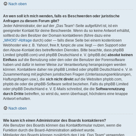
Nach oben
An wen soll ich mich wenden, falls es Beschwerden oder juristische
Anfragen zu diesem Forum gibt?
Jeder Administrator, der auf der „Das Team“-Seite aufgeführt ist, ist ein
geeigneter Kontakt für deine Beschwerde. Wenn du so keine Antwort erhältst,
solltest du den Besitzer der Domain kontaktieren (führe dazu eine
„WHOIS“-Abfrage
durch) oder — falls diese Seite bei einem kostenlosen
Webhoster wie z. B. Yahoo!, free.fr, funpic.de usw. liegt — den Support oder
den Abuse-Kontakt des betreffenden Dienstes. Bitte beachte, dass phpBB
Limited (phpBB.com) und phpBB Deutschland e. V. (phpBB.de)
absolut keinen
Einfluss
auf die Benutzung oder den oder die Benutzer der Forensoftware
haben und dafür in keiner Weise zur Verantwortung herangezogen werden
können. Kontaktiere daher nie phpBB Limited oder phpBB Deutschland e. V. in
Zusammenhang mit jeglichen juristischen Fragen (Unterlassungserklärungen,
Haftungsfragen usw.), die
sich nicht direkt
auf die Websiten phpbb.com,
phpbb.de oder die phpBB-Software selbst beziehen. Falls du phpBB Limited
oder phpBB Deutschland e. V. E-Mails schreibst, die die
Softwarenutzung
durch Dritte
betreffen, so wirst du, wenn überhaupt, höchstens eine knappe
Antwort erhalten.
Nach oben
Wie kann ich einen Administrator des Boards kontaktieren?
Alle Benutzer des Boards können das Kontaktformular nutzen, wenn die
Funktion durch die Board-Administration aktiviert wurde.
Mitglieder des Boards können zusätzlich den Link „Das Team“ verwenden.