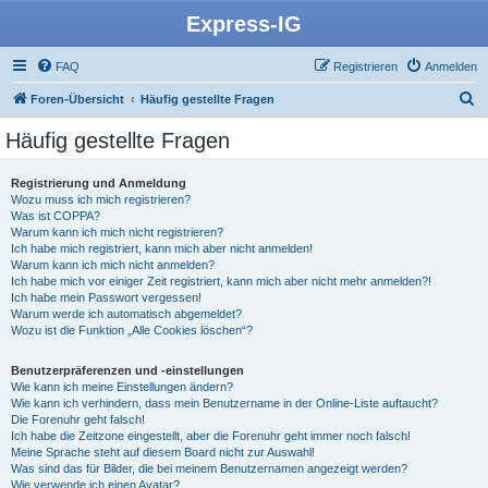
Express-IG
FAQ
Registrieren
Anmelden
S
Foren-Übersicht
Häufig gestellte Fragen
u
Häufig gestellte Fragen
c
h
Registrierung und Anmeldung
Wozu muss ich mich registrieren?
e
Was ist COPPA?
Warum kann ich mich nicht registrieren?
Ich habe mich registriert, kann mich aber nicht anmelden!
Warum kann ich mich nicht anmelden?
Ich habe mich vor einiger Zeit registriert, kann mich aber nicht mehr anmelden?!
Ich habe mein Passwort vergessen!
Warum werde ich automatisch abgemeldet?
Wozu ist die Funktion „Alle Cookies löschen“?
Benutzerpräferenzen und -einstellungen
Wie kann ich meine Einstellungen ändern?
Wie kann ich verhindern, dass mein Benutzername in der Online-Liste auftaucht?
Die Forenuhr geht falsch!
Ich habe die Zeitzone eingestellt, aber die Forenuhr geht immer noch falsch!
Meine Sprache steht auf diesem Board nicht zur Auswahl!
Was sind das für Bilder, die bei meinem Benutzernamen angezeigt werden?
Wie verwende ich einen Avatar?