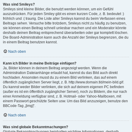
Was sind Smileys?
Smileys sind kleine Bilder, die benutzt werden können, um ein Gefühl
auszudrücken. Für jeden Smiley gibt es einen kurzen Code, z. B. bedeutet :)
fröhlich und :( traurig. Die Liste aller Smileys kannst du beim Verfassen eines
Beitrags sehen. Versuche bitte trotzdem, Smileys nicht zu häufig zu benutzen,
sie können einen Beitrag schnell unlesbar machen und ein Moderator könnte
deshalb deinen Beitrag entsprechend überarbeiten oder gar komplett löschen.
Die Board-Administration kann auch die Anzahl der Smileys begrenzen, die du
in einem Beitrag benutzen kannst.
Nach oben
Kann ich Bilder in meine Beiträge einfügen?
Ja, Bilder können in deinem Beitrag angezeigt werden. Wenn die
Administration Dateianhänge erlaubt hat, kannst du das Bild auch direkt
hochladen. Ansonsten musst du zu einem Bild verlinken, das auf einem
öffentlich zugänglichen Server liegt, z. B. http://www.domain.tld/mein-bild.gif.
Du kannst weder Bilder verlinken, die sich auf deinem eigenen PC befinden
(außer es ist ein öffentlich zugänglicher Server), noch zu Bildern, die nur nach
einer Anmeldung verfügbar sind, z. B. Hotmail- oder Yahoo-Mailboxen, mit
einem Passwort geschützte Seiten usw. Um das Bild anzuzeigen, benutze den
BBCode-Tag „[img]“.
Nach oben
Was sind globale Bekanntmachungen?
Globale Bekanntmachungen beinhalten wichtige Informationen, deshalb