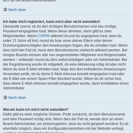
dich an die Board-Administration.
Nach oben
Ich habe mich registriert, kann mich aber nicht anmelden!
Überprüfe zuerst, ob du den richtigen Benutzernamen und das richtige
Passwort eingegeben hast. Wenn diese stimmen, dann gibt es zwei
Möglichkeiten. Wenn
COPPA
aktiviert ist und du angegeben hast, dass du
unter 13 Jahre alt bist, musst du bzw. einer deiner Eltern oder deiner
Erziehungsberechtigten den Anweisungen folgen, die du erhalten hast. Wenn
dies nicht der Fall ist, muss dein Benutzerkonto vielleicht aktiviert werden. Bei
einigen Boards müssen alle neu angemeldeten Mitglieder erst freigeschaltet
werden – entweder musst du dies selbst erledigen oder ein Administrator. Bei
der Registrierung wurde dir mitgeteilt, ob eine Aktivierung nötig ist oder nicht.
Wenn du eine E-Mail erhalten hast, folge den dort enthaltenen Anweisungen.
Ansonsten prüfe, ob du deine E-Mail-Adresse korrekt eingegeben hast oder
die E-Mail von einem Spam-Filter blockiert wurde. Wenn du dir sicher bist,
dass deine E-Mail-Adresse korrekt eingegeben wurde, dann kontaktiere einen
Administrator.
Nach oben
Warum kann ich mich nicht anmelden?
Dafür gibt es viele mögliche Gründe. Prüfe zunächst, ob dein Benutzername
und dein Passwort richtig sind. Wenn dies der Fall ist, wende dich an einen
Board-Administrator, um sicherzugehen, dass du nicht gesperrt wurdest. Es ist
ebenfalls möglich, dass ein Konfigurationsproblem mit der Website vorliegt,