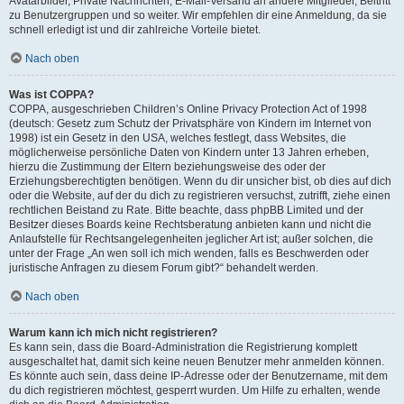
Avatarbilder, Private Nachrichten, E-Mail-Versand an andere Mitglieder, Beitritt
zu Benutzergruppen und so weiter. Wir empfehlen dir eine Anmeldung, da sie
schnell erledigt ist und dir zahlreiche Vorteile bietet.
Nach oben
Was ist COPPA?
COPPA, ausgeschrieben Children’s Online Privacy Protection Act of 1998
(deutsch: Gesetz zum Schutz der Privatsphäre von Kindern im Internet von
1998) ist ein Gesetz in den USA, welches festlegt, dass Websites, die
möglicherweise persönliche Daten von Kindern unter 13 Jahren erheben,
hierzu die Zustimmung der Eltern beziehungsweise des oder der
Erziehungsberechtigten benötigen. Wenn du dir unsicher bist, ob dies auf dich
oder die Website, auf der du dich zu registrieren versuchst, zutrifft, ziehe einen
rechtlichen Beistand zu Rate. Bitte beachte, dass phpBB Limited und der
Besitzer dieses Boards keine Rechtsberatung anbieten kann und nicht die
Anlaufstelle für Rechtsangelegenheiten jeglicher Art ist; außer solchen, die
unter der Frage „An wen soll ich mich wenden, falls es Beschwerden oder
juristische Anfragen zu diesem Forum gibt?“ behandelt werden.
Nach oben
Warum kann ich mich nicht registrieren?
Es kann sein, dass die Board-Administration die Registrierung komplett
ausgeschaltet hat, damit sich keine neuen Benutzer mehr anmelden können.
Es könnte auch sein, dass deine IP-Adresse oder der Benutzername, mit dem
du dich registrieren möchtest, gesperrt wurden. Um Hilfe zu erhalten, wende