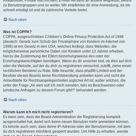
Avatarbilder, Private Nachrichten, E-Mail-Versand an andere Mitglieder, Beitritt
zu Benutzergruppen und so weiter. Wir empfehlen dir eine Anmeldung, da sie
schnell erledigt ist und dir zahlreiche Vorteile bietet.
Nach oben
Was ist COPPA?
COPPA, ausgeschrieben Children’s Online Privacy Protection Act of 1998
(deutsch: Gesetz zum Schutz der Privatsphäre von Kindern im Internet von
1998) ist ein Gesetz in den USA, welches festlegt, dass Websites, die
möglicherweise persönliche Daten von Kindern unter 13 Jahren erheben,
hierzu die Zustimmung der Eltern beziehungsweise des oder der
Erziehungsberechtigten benötigen. Wenn du dir unsicher bist, ob dies auf dich
oder die Website, auf der du dich zu registrieren versuchst, zutrifft, ziehe einen
rechtlichen Beistand zu Rate. Bitte beachte, dass phpBB Limited und der
Besitzer dieses Boards keine Rechtsberatung anbieten kann und nicht die
Anlaufstelle für Rechtsangelegenheiten jeglicher Art ist; außer solchen, die
unter der Frage „An wen soll ich mich wenden, falls es Beschwerden oder
juristische Anfragen zu diesem Forum gibt?“ behandelt werden.
Nach oben
Warum kann ich mich nicht registrieren?
Es kann sein, dass die Board-Administration die Registrierung komplett
ausgeschaltet hat, damit sich keine neuen Benutzer mehr anmelden können.
Es könnte auch sein, dass deine IP-Adresse oder der Benutzername, mit dem
du dich registrieren möchtest, gesperrt wurden. Um Hilfe zu erhalten, wende