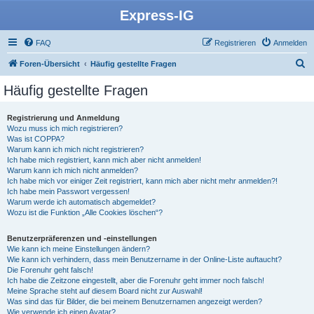
Express-IG
FAQ
Registrieren
Anmelden
S
Foren-Übersicht
Häufig gestellte Fragen
u
Häufig gestellte Fragen
c
h
Registrierung und Anmeldung
Wozu muss ich mich registrieren?
e
Was ist COPPA?
Warum kann ich mich nicht registrieren?
Ich habe mich registriert, kann mich aber nicht anmelden!
Warum kann ich mich nicht anmelden?
Ich habe mich vor einiger Zeit registriert, kann mich aber nicht mehr anmelden?!
Ich habe mein Passwort vergessen!
Warum werde ich automatisch abgemeldet?
Wozu ist die Funktion „Alle Cookies löschen“?
Benutzerpräferenzen und -einstellungen
Wie kann ich meine Einstellungen ändern?
Wie kann ich verhindern, dass mein Benutzername in der Online-Liste auftaucht?
Die Forenuhr geht falsch!
Ich habe die Zeitzone eingestellt, aber die Forenuhr geht immer noch falsch!
Meine Sprache steht auf diesem Board nicht zur Auswahl!
Was sind das für Bilder, die bei meinem Benutzernamen angezeigt werden?
Wie verwende ich einen Avatar?