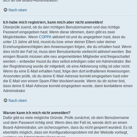
dich an die Board-Administration.
Nach oben
Ich habe mich registriert, kann mich aber nicht anmelden!
Überprüfe zuerst, ob du den richtigen Benutzernamen und das richtige
Passwort eingegeben hast. Wenn diese stimmen, dann gibt es zwei
Möglichkeiten. Wenn
COPPA
aktiviert ist und du angegeben hast, dass du
unter 13 Jahre alt bist, musst du bzw. einer deiner Eltern oder deiner
Erziehungsberechtigten den Anweisungen folgen, die du erhalten hast. Wenn
dies nicht der Fall ist, muss dein Benutzerkonto vielleicht aktiviert werden. Bei
einigen Boards müssen alle neu angemeldeten Mitglieder erst freigeschaltet
werden – entweder musst du dies selbst erledigen oder ein Administrator. Bei
der Registrierung wurde dir mitgeteilt, ob eine Aktivierung nötig ist oder nicht.
Wenn du eine E-Mail erhalten hast, folge den dort enthaltenen Anweisungen.
Ansonsten prüfe, ob du deine E-Mail-Adresse korrekt eingegeben hast oder
die E-Mail von einem Spam-Filter blockiert wurde. Wenn du dir sicher bist,
dass deine E-Mail-Adresse korrekt eingegeben wurde, dann kontaktiere einen
Administrator.
Nach oben
Warum kann ich mich nicht anmelden?
Dafür gibt es viele mögliche Gründe. Prüfe zunächst, ob dein Benutzername
und dein Passwort richtig sind. Wenn dies der Fall ist, wende dich an einen
Board-Administrator, um sicherzugehen, dass du nicht gesperrt wurdest. Es ist
ebenfalls möglich, dass ein Konfigurationsproblem mit der Website vorliegt,