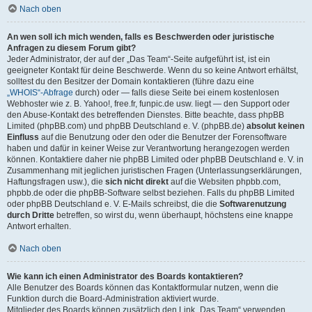
Nach oben
An wen soll ich mich wenden, falls es Beschwerden oder juristische
Anfragen zu diesem Forum gibt?
Jeder Administrator, der auf der „Das Team“-Seite aufgeführt ist, ist ein
geeigneter Kontakt für deine Beschwerde. Wenn du so keine Antwort erhältst,
solltest du den Besitzer der Domain kontaktieren (führe dazu eine
„WHOIS“-Abfrage
durch) oder — falls diese Seite bei einem kostenlosen
Webhoster wie z. B. Yahoo!, free.fr, funpic.de usw. liegt — den Support oder
den Abuse-Kontakt des betreffenden Dienstes. Bitte beachte, dass phpBB
Limited (phpBB.com) und phpBB Deutschland e. V. (phpBB.de)
absolut keinen
Einfluss
auf die Benutzung oder den oder die Benutzer der Forensoftware
haben und dafür in keiner Weise zur Verantwortung herangezogen werden
können. Kontaktiere daher nie phpBB Limited oder phpBB Deutschland e. V. in
Zusammenhang mit jeglichen juristischen Fragen (Unterlassungserklärungen,
Haftungsfragen usw.), die
sich nicht direkt
auf die Websiten phpbb.com,
phpbb.de oder die phpBB-Software selbst beziehen. Falls du phpBB Limited
oder phpBB Deutschland e. V. E-Mails schreibst, die die
Softwarenutzung
durch Dritte
betreffen, so wirst du, wenn überhaupt, höchstens eine knappe
Antwort erhalten.
Nach oben
Wie kann ich einen Administrator des Boards kontaktieren?
Alle Benutzer des Boards können das Kontaktformular nutzen, wenn die
Funktion durch die Board-Administration aktiviert wurde.
Mitglieder des Boards können zusätzlich den Link „Das Team“ verwenden.