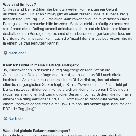
Was sind Smileys?
Smileys sind kleine Bilder, die benutzt werden können, um ein Gefühl
auszudrücken. Für jeden Smiley gibt es einen kurzen Code, z. B. bedeutet :)
fröhlich und :( traurig. Die Liste aller Smileys kannst du beim Verfassen eines
Beitrags sehen. Versuche bitte trotzdem, Smileys nicht zu häufig zu benutzen,
sie können einen Beitrag schnell unlesbar machen und ein Moderator könnte
deshalb deinen Beitrag entsprechend überarbeiten oder gar komplett löschen.
Die Board-Administration kann auch die Anzahl der Smileys begrenzen, die du
in einem Beitrag benutzen kannst.
Nach oben
Kann ich Bilder in meine Beiträge einfügen?
Ja, Bilder können in deinem Beitrag angezeigt werden. Wenn die
Administration Dateianhänge erlaubt hat, kannst du das Bild auch direkt
hochladen. Ansonsten musst du zu einem Bild verlinken, das auf einem
öffentlich zugänglichen Server liegt, z. B. http://www.domain.tld/mein-bild.gif.
Du kannst weder Bilder verlinken, die sich auf deinem eigenen PC befinden
(außer es ist ein öffentlich zugänglicher Server), noch zu Bildern, die nur nach
einer Anmeldung verfügbar sind, z. B. Hotmail- oder Yahoo-Mailboxen, mit
einem Passwort geschützte Seiten usw. Um das Bild anzuzeigen, benutze den
BBCode-Tag „[img]“.
Nach oben
Was sind globale Bekanntmachungen?
Globale Bekanntmachungen beinhalten wichtige Informationen, deshalb