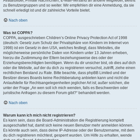
Avatarbilder, Private Nachrichten, E-Mail-Versand an andere Mitglieder, Beitritt
zu Benutzergruppen und so weiter. Wir empfehlen dir eine Anmeldung, da sie
schnell erledigt ist und dir zahlreiche Vorteile bietet.
Nach oben
Was ist COPPA?
COPPA, ausgeschrieben Children’s Online Privacy Protection Act of 1998
(deutsch: Gesetz zum Schutz der Privatsphäre von Kindern im Internet von
1998) ist ein Gesetz in den USA, welches festlegt, dass Websites, die
möglicherweise persönliche Daten von Kindern unter 13 Jahren erheben,
hierzu die Zustimmung der Eltern beziehungsweise des oder der
Erziehungsberechtigten benötigen. Wenn du dir unsicher bist, ob dies auf dich
oder die Website, auf der du dich zu registrieren versuchst, zutrifft, ziehe einen
rechtlichen Beistand zu Rate. Bitte beachte, dass phpBB Limited und der
Besitzer dieses Boards keine Rechtsberatung anbieten kann und nicht die
Anlaufstelle für Rechtsangelegenheiten jeglicher Art ist; außer solchen, die
unter der Frage „An wen soll ich mich wenden, falls es Beschwerden oder
juristische Anfragen zu diesem Forum gibt?“ behandelt werden.
Nach oben
Warum kann ich mich nicht registrieren?
Es kann sein, dass die Board-Administration die Registrierung komplett
ausgeschaltet hat, damit sich keine neuen Benutzer mehr anmelden können.
Es könnte auch sein, dass deine IP-Adresse oder der Benutzername, mit dem
du dich registrieren möchtest, gesperrt wurden. Um Hilfe zu erhalten, wende