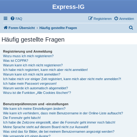
Express-IG
FAQ
Registrieren
Anmelden
S
Foren-Übersicht
Häufig gestellte Fragen
u
Häufig gestellte Fragen
c
h
Registrierung und Anmeldung
Wozu muss ich mich registrieren?
e
Was ist COPPA?
Warum kann ich mich nicht registrieren?
Ich habe mich registriert, kann mich aber nicht anmelden!
Warum kann ich mich nicht anmelden?
Ich habe mich vor einiger Zeit registriert, kann mich aber nicht mehr anmelden?!
Ich habe mein Passwort vergessen!
Warum werde ich automatisch abgemeldet?
Wozu ist die Funktion „Alle Cookies löschen“?
Benutzerpräferenzen und -einstellungen
Wie kann ich meine Einstellungen ändern?
Wie kann ich verhindern, dass mein Benutzername in der Online-Liste auftaucht?
Die Forenuhr geht falsch!
Ich habe die Zeitzone eingestellt, aber die Forenuhr geht immer noch falsch!
Meine Sprache steht auf diesem Board nicht zur Auswahl!
Was sind das für Bilder, die bei meinem Benutzernamen angezeigt werden?
Wie verwende ich einen Avatar?