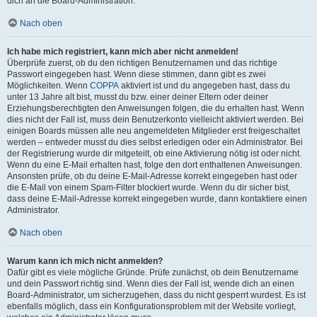
dich an die Board-Administration.
Nach oben
Ich habe mich registriert, kann mich aber nicht anmelden!
Überprüfe zuerst, ob du den richtigen Benutzernamen und das richtige
Passwort eingegeben hast. Wenn diese stimmen, dann gibt es zwei
Möglichkeiten. Wenn
COPPA
aktiviert ist und du angegeben hast, dass du
unter 13 Jahre alt bist, musst du bzw. einer deiner Eltern oder deiner
Erziehungsberechtigten den Anweisungen folgen, die du erhalten hast. Wenn
dies nicht der Fall ist, muss dein Benutzerkonto vielleicht aktiviert werden. Bei
einigen Boards müssen alle neu angemeldeten Mitglieder erst freigeschaltet
werden – entweder musst du dies selbst erledigen oder ein Administrator. Bei
der Registrierung wurde dir mitgeteilt, ob eine Aktivierung nötig ist oder nicht.
Wenn du eine E-Mail erhalten hast, folge den dort enthaltenen Anweisungen.
Ansonsten prüfe, ob du deine E-Mail-Adresse korrekt eingegeben hast oder
die E-Mail von einem Spam-Filter blockiert wurde. Wenn du dir sicher bist,
dass deine E-Mail-Adresse korrekt eingegeben wurde, dann kontaktiere einen
Administrator.
Nach oben
Warum kann ich mich nicht anmelden?
Dafür gibt es viele mögliche Gründe. Prüfe zunächst, ob dein Benutzername
und dein Passwort richtig sind. Wenn dies der Fall ist, wende dich an einen
Board-Administrator, um sicherzugehen, dass du nicht gesperrt wurdest. Es ist
ebenfalls möglich, dass ein Konfigurationsproblem mit der Website vorliegt,