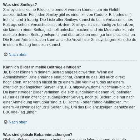
Was sind Smileys?
Smileys sind kleine Bilder, die benutzt werden können, um ein Gefühl
auszudrücken. Für jeden Smiley gibt es einen kurzen Code, z. B. bedeutet :)
fröhlich und :( traurig. Die Liste aller Smileys kannst du beim Verfassen eines
Beitrags sehen. Versuche bitte trotzdem, Smileys nicht zu häufig zu benutzen,
sie können einen Beitrag schnell unlesbar machen und ein Moderator könnte
deshalb deinen Beitrag entsprechend überarbeiten oder gar komplett löschen.
Die Board-Administration kann auch die Anzahl der Smileys begrenzen, die du
in einem Beitrag benutzen kannst.
Nach oben
Kann ich Bilder in meine Beiträge einfügen?
Ja, Bilder können in deinem Beitrag angezeigt werden. Wenn die
Administration Dateianhänge erlaubt hat, kannst du das Bild auch direkt
hochladen. Ansonsten musst du zu einem Bild verlinken, das auf einem
öffentlich zugänglichen Server liegt, z. B. http://www.domain.tld/mein-bild.gif.
Du kannst weder Bilder verlinken, die sich auf deinem eigenen PC befinden
(außer es ist ein öffentlich zugänglicher Server), noch zu Bildern, die nur nach
einer Anmeldung verfügbar sind, z. B. Hotmail- oder Yahoo-Mailboxen, mit
einem Passwort geschützte Seiten usw. Um das Bild anzuzeigen, benutze den
BBCode-Tag „[img]“.
Nach oben
Was sind globale Bekanntmachungen?
Globale Bekanntmachungen beinhalten wichtige Informationen, deshalb