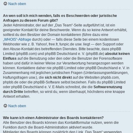
Nach oben
An wen soll ich mich wenden, falls es Beschwerden oder juristische
Anfragen zu diesem Forum gibt?
Jeder Administrator, der auf der „Das Team“-Seite aufgeführt ist, ist ein
geeigneter Kontakt für deine Beschwerde. Wenn du so keine Antwort erhältst,
solltest du den Besitzer der Domain kontaktieren (führe dazu eine
„WHOIS“-Abfrage
durch) oder — falls diese Seite bei einem kostenlosen
Webhoster wie z. B. Yahoo!, free.fr, funpic.de usw. liegt — den Support oder
den Abuse-Kontakt des betreffenden Dienstes. Bitte beachte, dass phpBB
Limited (phpBB.com) und phpBB Deutschland e. V. (phpBB.de)
absolut keinen
Einfluss
auf die Benutzung oder den oder die Benutzer der Forensoftware
haben und dafür in keiner Weise zur Verantwortung herangezogen werden
können. Kontaktiere daher nie phpBB Limited oder phpBB Deutschland e. V. in
Zusammenhang mit jeglichen juristischen Fragen (Unterlassungserklärungen,
Haftungsfragen usw.), die
sich nicht direkt
auf die Websiten phpbb.com,
phpbb.de oder die phpBB-Software selbst beziehen. Falls du phpBB Limited
oder phpBB Deutschland e. V. E-Mails schreibst, die die
Softwarenutzung
durch Dritte
betreffen, so wirst du, wenn überhaupt, höchstens eine knappe
Antwort erhalten.
Nach oben
Wie kann ich einen Administrator des Boards kontaktieren?
Alle Benutzer des Boards können das Kontaktformular nutzen, wenn die
Funktion durch die Board-Administration aktiviert wurde.
Mitglieder des Boards können zusätzlich den Link „Das Team“ verwenden.