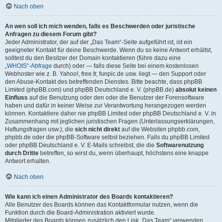
Nach oben
An wen soll ich mich wenden, falls es Beschwerden oder juristische
Anfragen zu diesem Forum gibt?
Jeder Administrator, der auf der „Das Team“-Seite aufgeführt ist, ist ein
geeigneter Kontakt für deine Beschwerde. Wenn du so keine Antwort erhältst,
solltest du den Besitzer der Domain kontaktieren (führe dazu eine
„WHOIS“-Abfrage
durch) oder — falls diese Seite bei einem kostenlosen
Webhoster wie z. B. Yahoo!, free.fr, funpic.de usw. liegt — den Support oder
den Abuse-Kontakt des betreffenden Dienstes. Bitte beachte, dass phpBB
Limited (phpBB.com) und phpBB Deutschland e. V. (phpBB.de)
absolut keinen
Einfluss
auf die Benutzung oder den oder die Benutzer der Forensoftware
haben und dafür in keiner Weise zur Verantwortung herangezogen werden
können. Kontaktiere daher nie phpBB Limited oder phpBB Deutschland e. V. in
Zusammenhang mit jeglichen juristischen Fragen (Unterlassungserklärungen,
Haftungsfragen usw.), die
sich nicht direkt
auf die Websiten phpbb.com,
phpbb.de oder die phpBB-Software selbst beziehen. Falls du phpBB Limited
oder phpBB Deutschland e. V. E-Mails schreibst, die die
Softwarenutzung
durch Dritte
betreffen, so wirst du, wenn überhaupt, höchstens eine knappe
Antwort erhalten.
Nach oben
Wie kann ich einen Administrator des Boards kontaktieren?
Alle Benutzer des Boards können das Kontaktformular nutzen, wenn die
Funktion durch die Board-Administration aktiviert wurde.
Mitglieder des Boards können zusätzlich den Link „Das Team“ verwenden.