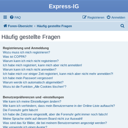
Express-IG
FAQ
Registrieren
Anmelden
S
Foren-Übersicht
Häufig gestellte Fragen
u
Häufig gestellte Fragen
c
h
Registrierung und Anmeldung
Wozu muss ich mich registrieren?
e
Was ist COPPA?
Warum kann ich mich nicht registrieren?
Ich habe mich registriert, kann mich aber nicht anmelden!
Warum kann ich mich nicht anmelden?
Ich habe mich vor einiger Zeit registriert, kann mich aber nicht mehr anmelden?!
Ich habe mein Passwort vergessen!
Warum werde ich automatisch abgemeldet?
Wozu ist die Funktion „Alle Cookies löschen“?
Benutzerpräferenzen und -einstellungen
Wie kann ich meine Einstellungen ändern?
Wie kann ich verhindern, dass mein Benutzername in der Online-Liste auftaucht?
Die Forenuhr geht falsch!
Ich habe die Zeitzone eingestellt, aber die Forenuhr geht immer noch falsch!
Meine Sprache steht auf diesem Board nicht zur Auswahl!
Was sind das für Bilder, die bei meinem Benutzernamen angezeigt werden?
Wie verwende ich einen Avatar?