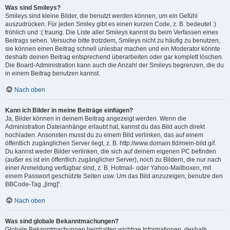
Was sind Smileys?
Smileys sind kleine Bilder, die benutzt werden können, um ein Gefühl
auszudrücken. Für jeden Smiley gibt es einen kurzen Code, z. B. bedeutet :)
fröhlich und :( traurig. Die Liste aller Smileys kannst du beim Verfassen eines
Beitrags sehen. Versuche bitte trotzdem, Smileys nicht zu häufig zu benutzen,
sie können einen Beitrag schnell unlesbar machen und ein Moderator könnte
deshalb deinen Beitrag entsprechend überarbeiten oder gar komplett löschen.
Die Board-Administration kann auch die Anzahl der Smileys begrenzen, die du
in einem Beitrag benutzen kannst.
Nach oben
Kann ich Bilder in meine Beiträge einfügen?
Ja, Bilder können in deinem Beitrag angezeigt werden. Wenn die
Administration Dateianhänge erlaubt hat, kannst du das Bild auch direkt
hochladen. Ansonsten musst du zu einem Bild verlinken, das auf einem
öffentlich zugänglichen Server liegt, z. B. http://www.domain.tld/mein-bild.gif.
Du kannst weder Bilder verlinken, die sich auf deinem eigenen PC befinden
(außer es ist ein öffentlich zugänglicher Server), noch zu Bildern, die nur nach
einer Anmeldung verfügbar sind, z. B. Hotmail- oder Yahoo-Mailboxen, mit
einem Passwort geschützte Seiten usw. Um das Bild anzuzeigen, benutze den
BBCode-Tag „[img]“.
Nach oben
Was sind globale Bekanntmachungen?
Globale Bekanntmachungen beinhalten wichtige Informationen, deshalb