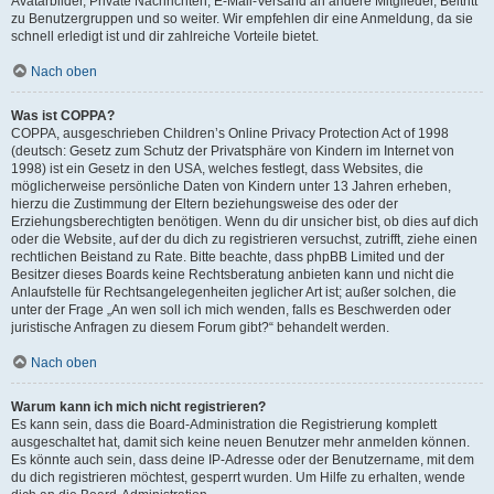
Avatarbilder, Private Nachrichten, E-Mail-Versand an andere Mitglieder, Beitritt
zu Benutzergruppen und so weiter. Wir empfehlen dir eine Anmeldung, da sie
schnell erledigt ist und dir zahlreiche Vorteile bietet.
Nach oben
Was ist COPPA?
COPPA, ausgeschrieben Children’s Online Privacy Protection Act of 1998
(deutsch: Gesetz zum Schutz der Privatsphäre von Kindern im Internet von
1998) ist ein Gesetz in den USA, welches festlegt, dass Websites, die
möglicherweise persönliche Daten von Kindern unter 13 Jahren erheben,
hierzu die Zustimmung der Eltern beziehungsweise des oder der
Erziehungsberechtigten benötigen. Wenn du dir unsicher bist, ob dies auf dich
oder die Website, auf der du dich zu registrieren versuchst, zutrifft, ziehe einen
rechtlichen Beistand zu Rate. Bitte beachte, dass phpBB Limited und der
Besitzer dieses Boards keine Rechtsberatung anbieten kann und nicht die
Anlaufstelle für Rechtsangelegenheiten jeglicher Art ist; außer solchen, die
unter der Frage „An wen soll ich mich wenden, falls es Beschwerden oder
juristische Anfragen zu diesem Forum gibt?“ behandelt werden.
Nach oben
Warum kann ich mich nicht registrieren?
Es kann sein, dass die Board-Administration die Registrierung komplett
ausgeschaltet hat, damit sich keine neuen Benutzer mehr anmelden können.
Es könnte auch sein, dass deine IP-Adresse oder der Benutzername, mit dem
du dich registrieren möchtest, gesperrt wurden. Um Hilfe zu erhalten, wende