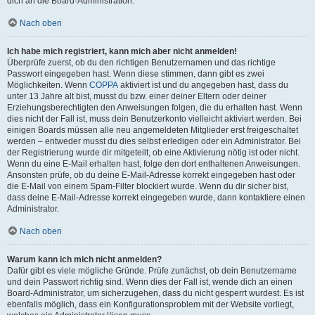
dich an die Board-Administration.
Nach oben
Ich habe mich registriert, kann mich aber nicht anmelden!
Überprüfe zuerst, ob du den richtigen Benutzernamen und das richtige
Passwort eingegeben hast. Wenn diese stimmen, dann gibt es zwei
Möglichkeiten. Wenn
COPPA
aktiviert ist und du angegeben hast, dass du
unter 13 Jahre alt bist, musst du bzw. einer deiner Eltern oder deiner
Erziehungsberechtigten den Anweisungen folgen, die du erhalten hast. Wenn
dies nicht der Fall ist, muss dein Benutzerkonto vielleicht aktiviert werden. Bei
einigen Boards müssen alle neu angemeldeten Mitglieder erst freigeschaltet
werden – entweder musst du dies selbst erledigen oder ein Administrator. Bei
der Registrierung wurde dir mitgeteilt, ob eine Aktivierung nötig ist oder nicht.
Wenn du eine E-Mail erhalten hast, folge den dort enthaltenen Anweisungen.
Ansonsten prüfe, ob du deine E-Mail-Adresse korrekt eingegeben hast oder
die E-Mail von einem Spam-Filter blockiert wurde. Wenn du dir sicher bist,
dass deine E-Mail-Adresse korrekt eingegeben wurde, dann kontaktiere einen
Administrator.
Nach oben
Warum kann ich mich nicht anmelden?
Dafür gibt es viele mögliche Gründe. Prüfe zunächst, ob dein Benutzername
und dein Passwort richtig sind. Wenn dies der Fall ist, wende dich an einen
Board-Administrator, um sicherzugehen, dass du nicht gesperrt wurdest. Es ist
ebenfalls möglich, dass ein Konfigurationsproblem mit der Website vorliegt,