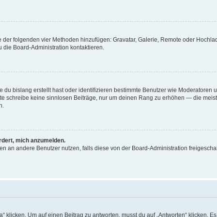
ine der folgenden vier Methoden hinzufügen: Gravatar, Galerie, Remote oder Hochl
 die Board-Administration kontaktieren.
 du bislang erstellt hast oder identifizieren bestimmte Benutzer wie Moderatoren
Bitte schreibe keine sinnlosen Beiträge, nur um deinen Rang zu erhöhen — die mei
n.
ordert, mich anzumelden.
chten an andere Benutzer nutzen, falls diese von der Board-Administration freige
icken. Um auf einen Beitrag zu antworten, musst du auf „Antworten“ klicken. Es kö