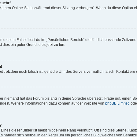
taucht?
„Meinen Online-Status während dieser Sitzung verbergen“. Wenn du diese Option ei
n diesem Fall solltest du im „Persönlichen Bereich“ die für dich passende Zeitzone (
 dies ein guter Grund, dies jetzt zu tun.
h!
Zeit trotzdem noch falsch ist, geht die Uhr des Servers vermutlich falsch. Kontaktie
der niemand hat das Forum bislang in deine Sprache übersetzt. Frage ggf. einen Boa
würdest. Weitere Informationen dazu können auf der Website von
phpBB Limited
ode
?
ines dieser Bilder ist meist mit deinem Rang verknüpft: Oft sind dies Sterne, Käs
s handelt sich hierbei in der Regel um ein persönliches Bild, welches von Benutzer