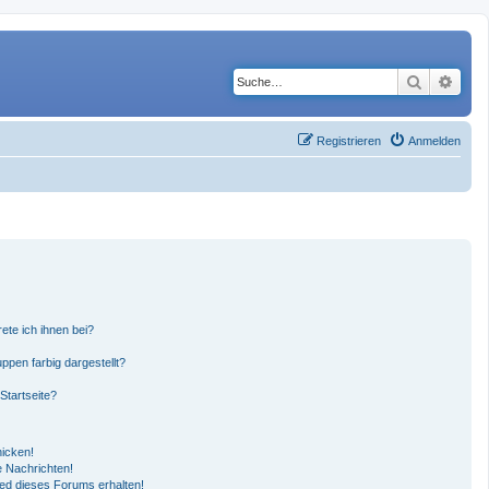
Suche
Erwe
Registrieren
Anmelden
ete ich ihnen bei?
pen farbig dargestellt?
Startseite?
hicken!
 Nachrichten!
ied dieses Forums erhalten!