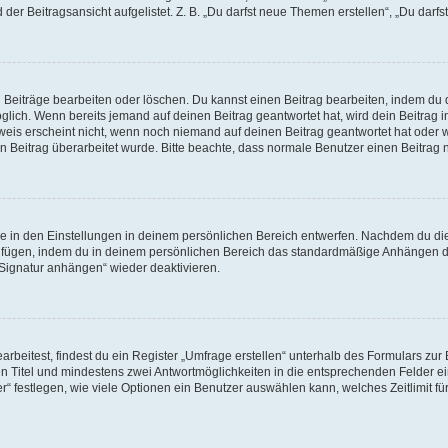
er Beitragsansicht aufgelistet. Z. B. „Du darfst neue Themen erstellen“, „Du darfs
n Beiträge bearbeiten oder löschen. Du kannst einen Beitrag bearbeiten, indem du 
möglich. Wenn bereits jemand auf deinen Beitrag geantwortet hat, wird dein Beitrag
weis erscheint nicht, wenn noch niemand auf deinen Beitrag geantwortet hat oder w
dein Beitrag überarbeitet wurde. Bitte beachte, dass normale Benutzer einen Beitra
 in den Einstellungen in deinem persönlichen Bereich entwerfen. Nachdem du die S
zufügen, indem du in deinem persönlichen Bereich das standardmäßige Anhängen de
„Signatur anhängen“ wieder deaktivieren.
eitest, findest du ein Register „Umfrage erstellen“ unterhalb des Formulars zur B
nen Titel und mindestens zwei Antwortmöglichkeiten in die entsprechenden Felder ei
“ festlegen, wie viele Optionen ein Benutzer auswählen kann, welches Zeitlimit für