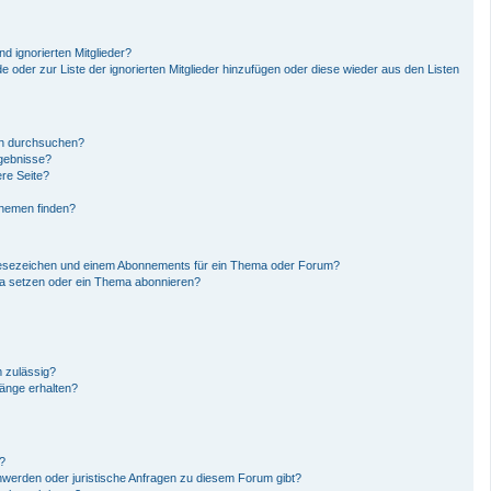
d ignorierten Mitglieder?
de oder zur Liste der ignorierten Mitglieder hinzufügen oder diese wieder aus den Listen
en durchsuchen?
rgebnisse?
re Seite?
Themen finden?
Lesezeichen und einem Abonnements für ein Thema oder Forum?
ma setzen oder ein Thema abonnieren?
 zulässig?
hänge erhalten?
n?
hwerden oder juristische Anfragen zu diesem Forum gibt?