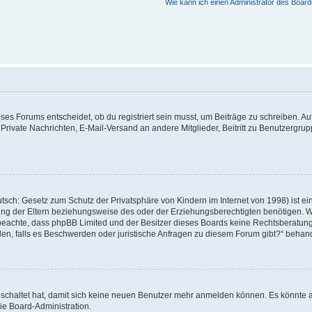
Wie kann ich einen Administrator des Board
s Forums entscheidet, ob du registriert sein musst, um Beiträge zu schreiben. Auf je
 Private Nachrichten, E-Mail-Versand an andere Mitglieder, Beitritt zu Benutzergrup
tsch: Gesetz zum Schutz der Privatsphäre von Kindern im Internet von 1998) ist ei
g der Eltern beziehungsweise des oder der Erziehungsberechtigten benötigen. Wenn
itte beachte, dass phpBB Limited und der Besitzer dieses Boards keine Rechtsberatu
enden, falls es Beschwerden oder juristische Anfragen zu diesem Forum gibt?“ behan
geschaltet hat, damit sich keine neuen Benutzer mehr anmelden können. Es könnte 
ie Board-Administration.