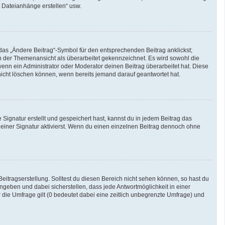
t Dateianhänge erstellen“ usw.
das „Ändere Beitrag“-Symbol für den entsprechenden Beitrag anklickst;
 in der Themenansicht als überarbeitet gekennzeichnet. Es wird sowohl die
enn ein Administrator oder Moderator deinen Beitrag überarbeitet hat. Diese
g nicht löschen können, wenn bereits jemand darauf geantwortet hat.
ignatur erstellt und gespeichert hast, kannst du in jedem Beitrag das
iner Signatur aktivierst. Wenn du einen einzelnen Beitrag dennoch ohne
eitragserstellung. Solltest du diesen Bereich nicht sehen können, so hast du
ngeben und dabei sicherstellen, dass jede Antwortmöglichkeit in einer
 die Umfrage gilt (0 bedeutet dabei eine zeitlich unbegrenzte Umfrage) und