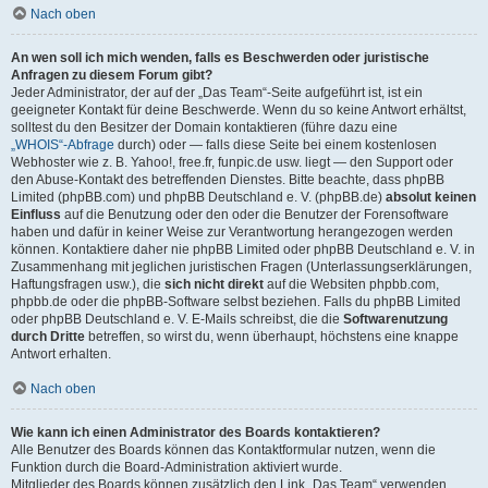
Nach oben
An wen soll ich mich wenden, falls es Beschwerden oder juristische
Anfragen zu diesem Forum gibt?
Jeder Administrator, der auf der „Das Team“-Seite aufgeführt ist, ist ein
geeigneter Kontakt für deine Beschwerde. Wenn du so keine Antwort erhältst,
solltest du den Besitzer der Domain kontaktieren (führe dazu eine
„WHOIS“-Abfrage
durch) oder — falls diese Seite bei einem kostenlosen
Webhoster wie z. B. Yahoo!, free.fr, funpic.de usw. liegt — den Support oder
den Abuse-Kontakt des betreffenden Dienstes. Bitte beachte, dass phpBB
Limited (phpBB.com) und phpBB Deutschland e. V. (phpBB.de)
absolut keinen
Einfluss
auf die Benutzung oder den oder die Benutzer der Forensoftware
haben und dafür in keiner Weise zur Verantwortung herangezogen werden
können. Kontaktiere daher nie phpBB Limited oder phpBB Deutschland e. V. in
Zusammenhang mit jeglichen juristischen Fragen (Unterlassungserklärungen,
Haftungsfragen usw.), die
sich nicht direkt
auf die Websiten phpbb.com,
phpbb.de oder die phpBB-Software selbst beziehen. Falls du phpBB Limited
oder phpBB Deutschland e. V. E-Mails schreibst, die die
Softwarenutzung
durch Dritte
betreffen, so wirst du, wenn überhaupt, höchstens eine knappe
Antwort erhalten.
Nach oben
Wie kann ich einen Administrator des Boards kontaktieren?
Alle Benutzer des Boards können das Kontaktformular nutzen, wenn die
Funktion durch die Board-Administration aktiviert wurde.
Mitglieder des Boards können zusätzlich den Link „Das Team“ verwenden.