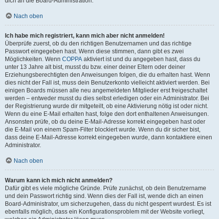
dich an die Board-Administration.
Nach oben
Ich habe mich registriert, kann mich aber nicht anmelden!
Überprüfe zuerst, ob du den richtigen Benutzernamen und das richtige
Passwort eingegeben hast. Wenn diese stimmen, dann gibt es zwei
Möglichkeiten. Wenn
COPPA
aktiviert ist und du angegeben hast, dass du
unter 13 Jahre alt bist, musst du bzw. einer deiner Eltern oder deiner
Erziehungsberechtigten den Anweisungen folgen, die du erhalten hast. Wenn
dies nicht der Fall ist, muss dein Benutzerkonto vielleicht aktiviert werden. Bei
einigen Boards müssen alle neu angemeldeten Mitglieder erst freigeschaltet
werden – entweder musst du dies selbst erledigen oder ein Administrator. Bei
der Registrierung wurde dir mitgeteilt, ob eine Aktivierung nötig ist oder nicht.
Wenn du eine E-Mail erhalten hast, folge den dort enthaltenen Anweisungen.
Ansonsten prüfe, ob du deine E-Mail-Adresse korrekt eingegeben hast oder
die E-Mail von einem Spam-Filter blockiert wurde. Wenn du dir sicher bist,
dass deine E-Mail-Adresse korrekt eingegeben wurde, dann kontaktiere einen
Administrator.
Nach oben
Warum kann ich mich nicht anmelden?
Dafür gibt es viele mögliche Gründe. Prüfe zunächst, ob dein Benutzername
und dein Passwort richtig sind. Wenn dies der Fall ist, wende dich an einen
Board-Administrator, um sicherzugehen, dass du nicht gesperrt wurdest. Es ist
ebenfalls möglich, dass ein Konfigurationsproblem mit der Website vorliegt,