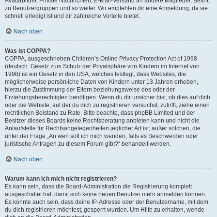
Avatarbilder, Private Nachrichten, E-Mail-Versand an andere Mitglieder, Beitritt
zu Benutzergruppen und so weiter. Wir empfehlen dir eine Anmeldung, da sie
schnell erledigt ist und dir zahlreiche Vorteile bietet.
Nach oben
Was ist COPPA?
COPPA, ausgeschrieben Children’s Online Privacy Protection Act of 1998
(deutsch: Gesetz zum Schutz der Privatsphäre von Kindern im Internet von
1998) ist ein Gesetz in den USA, welches festlegt, dass Websites, die
möglicherweise persönliche Daten von Kindern unter 13 Jahren erheben,
hierzu die Zustimmung der Eltern beziehungsweise des oder der
Erziehungsberechtigten benötigen. Wenn du dir unsicher bist, ob dies auf dich
oder die Website, auf der du dich zu registrieren versuchst, zutrifft, ziehe einen
rechtlichen Beistand zu Rate. Bitte beachte, dass phpBB Limited und der
Besitzer dieses Boards keine Rechtsberatung anbieten kann und nicht die
Anlaufstelle für Rechtsangelegenheiten jeglicher Art ist; außer solchen, die
unter der Frage „An wen soll ich mich wenden, falls es Beschwerden oder
juristische Anfragen zu diesem Forum gibt?“ behandelt werden.
Nach oben
Warum kann ich mich nicht registrieren?
Es kann sein, dass die Board-Administration die Registrierung komplett
ausgeschaltet hat, damit sich keine neuen Benutzer mehr anmelden können.
Es könnte auch sein, dass deine IP-Adresse oder der Benutzername, mit dem
du dich registrieren möchtest, gesperrt wurden. Um Hilfe zu erhalten, wende