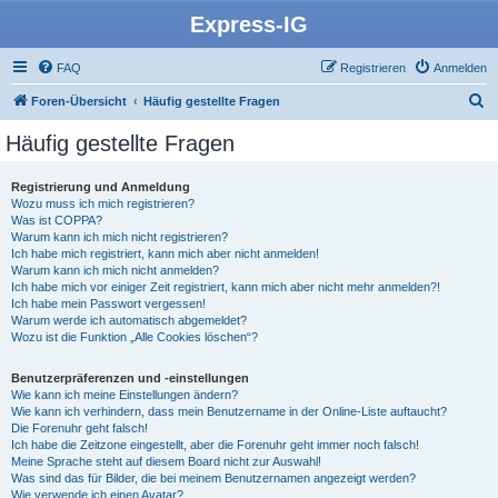
Express-IG
FAQ
Registrieren
Anmelden
S
Foren-Übersicht
Häufig gestellte Fragen
u
Häufig gestellte Fragen
c
h
Registrierung und Anmeldung
Wozu muss ich mich registrieren?
e
Was ist COPPA?
Warum kann ich mich nicht registrieren?
Ich habe mich registriert, kann mich aber nicht anmelden!
Warum kann ich mich nicht anmelden?
Ich habe mich vor einiger Zeit registriert, kann mich aber nicht mehr anmelden?!
Ich habe mein Passwort vergessen!
Warum werde ich automatisch abgemeldet?
Wozu ist die Funktion „Alle Cookies löschen“?
Benutzerpräferenzen und -einstellungen
Wie kann ich meine Einstellungen ändern?
Wie kann ich verhindern, dass mein Benutzername in der Online-Liste auftaucht?
Die Forenuhr geht falsch!
Ich habe die Zeitzone eingestellt, aber die Forenuhr geht immer noch falsch!
Meine Sprache steht auf diesem Board nicht zur Auswahl!
Was sind das für Bilder, die bei meinem Benutzernamen angezeigt werden?
Wie verwende ich einen Avatar?