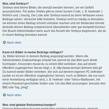
Was sind Smileys?
Smileys sind kleine Bilder, die benutzt werden können, um ein Gefühl
auszudrücken. Für jeden Smiley gibt es einen kurzen Code, z. B. bedeutet :)
fröhlich und :( traurig. Die Liste aller Smileys kannst du beim Verfassen eines
Beitrags sehen. Versuche bitte trotzdem, Smileys nicht zu häufig zu benutzen,
sie können einen Beitrag schnell unlesbar machen und ein Moderator könnte
deshalb deinen Beitrag entsprechend überarbeiten oder gar komplett löschen.
Die Board-Administration kann auch die Anzahl der Smileys begrenzen, die du
in einem Beitrag benutzen kannst.
Nach oben
Kann ich Bilder in meine Beiträge einfügen?
Ja, Bilder können in deinem Beitrag angezeigt werden. Wenn die
Administration Dateianhänge erlaubt hat, kannst du das Bild auch direkt
hochladen. Ansonsten musst du zu einem Bild verlinken, das auf einem
öffentlich zugänglichen Server liegt, z. B. http://www.domain.tld/mein-bild.gif.
Du kannst weder Bilder verlinken, die sich auf deinem eigenen PC befinden
(außer es ist ein öffentlich zugänglicher Server), noch zu Bildern, die nur nach
einer Anmeldung verfügbar sind, z. B. Hotmail- oder Yahoo-Mailboxen, mit
einem Passwort geschützte Seiten usw. Um das Bild anzuzeigen, benutze den
BBCode-Tag „[img]“.
Nach oben
Was sind globale Bekanntmachungen?
Globale Bekanntmachungen beinhalten wichtige Informationen, deshalb