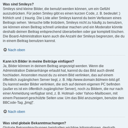
Was sind Smileys?
Smileys sind kleine Bilder, die benutzt werden können, um ein Gefühl
auszudrücken. Für jeden Smiley gibt es einen kurzen Code, z. B. bedeutet :)
fröhlich und :( traurig. Die Liste aller Smileys kannst du beim Verfassen eines
Beitrags sehen. Versuche bitte trotzdem, Smileys nicht zu häufig zu benutzen,
sie können einen Beitrag schnell unlesbar machen und ein Moderator könnte
deshalb deinen Beitrag entsprechend überarbeiten oder gar komplett löschen.
Die Board-Administration kann auch die Anzahl der Smileys begrenzen, die du
in einem Beitrag benutzen kannst.
Nach oben
Kann ich Bilder in meine Beiträge einfügen?
Ja, Bilder können in deinem Beitrag angezeigt werden. Wenn die
Administration Dateianhänge erlaubt hat, kannst du das Bild auch direkt
hochladen. Ansonsten musst du zu einem Bild verlinken, das auf einem
öffentlich zugänglichen Server liegt, z. B. http://www.domain.tld/mein-bild.gif.
Du kannst weder Bilder verlinken, die sich auf deinem eigenen PC befinden
(außer es ist ein öffentlich zugänglicher Server), noch zu Bildern, die nur nach
einer Anmeldung verfügbar sind, z. B. Hotmail- oder Yahoo-Mailboxen, mit
einem Passwort geschützte Seiten usw. Um das Bild anzuzeigen, benutze den
BBCode-Tag „[img]“.
Nach oben
Was sind globale Bekanntmachungen?
Globale Bekanntmachungen beinhalten wichtige Informationen, deshalb