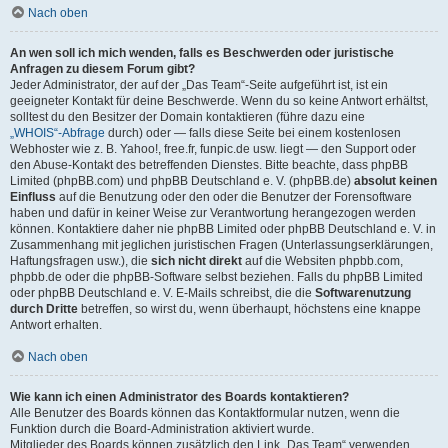
Nach oben
An wen soll ich mich wenden, falls es Beschwerden oder juristische
Anfragen zu diesem Forum gibt?
Jeder Administrator, der auf der „Das Team“-Seite aufgeführt ist, ist ein
geeigneter Kontakt für deine Beschwerde. Wenn du so keine Antwort erhältst,
solltest du den Besitzer der Domain kontaktieren (führe dazu eine
„WHOIS“-Abfrage
durch) oder — falls diese Seite bei einem kostenlosen
Webhoster wie z. B. Yahoo!, free.fr, funpic.de usw. liegt — den Support oder
den Abuse-Kontakt des betreffenden Dienstes. Bitte beachte, dass phpBB
Limited (phpBB.com) und phpBB Deutschland e. V. (phpBB.de)
absolut keinen
Einfluss
auf die Benutzung oder den oder die Benutzer der Forensoftware
haben und dafür in keiner Weise zur Verantwortung herangezogen werden
können. Kontaktiere daher nie phpBB Limited oder phpBB Deutschland e. V. in
Zusammenhang mit jeglichen juristischen Fragen (Unterlassungserklärungen,
Haftungsfragen usw.), die
sich nicht direkt
auf die Websiten phpbb.com,
phpbb.de oder die phpBB-Software selbst beziehen. Falls du phpBB Limited
oder phpBB Deutschland e. V. E-Mails schreibst, die die
Softwarenutzung
durch Dritte
betreffen, so wirst du, wenn überhaupt, höchstens eine knappe
Antwort erhalten.
Nach oben
Wie kann ich einen Administrator des Boards kontaktieren?
Alle Benutzer des Boards können das Kontaktformular nutzen, wenn die
Funktion durch die Board-Administration aktiviert wurde.
Mitglieder des Boards können zusätzlich den Link „Das Team“ verwenden.