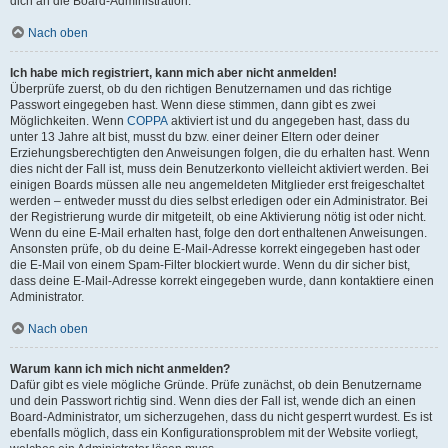
dich an die Board-Administration.
Nach oben
Ich habe mich registriert, kann mich aber nicht anmelden!
Überprüfe zuerst, ob du den richtigen Benutzernamen und das richtige
Passwort eingegeben hast. Wenn diese stimmen, dann gibt es zwei
Möglichkeiten. Wenn
COPPA
aktiviert ist und du angegeben hast, dass du
unter 13 Jahre alt bist, musst du bzw. einer deiner Eltern oder deiner
Erziehungsberechtigten den Anweisungen folgen, die du erhalten hast. Wenn
dies nicht der Fall ist, muss dein Benutzerkonto vielleicht aktiviert werden. Bei
einigen Boards müssen alle neu angemeldeten Mitglieder erst freigeschaltet
werden – entweder musst du dies selbst erledigen oder ein Administrator. Bei
der Registrierung wurde dir mitgeteilt, ob eine Aktivierung nötig ist oder nicht.
Wenn du eine E-Mail erhalten hast, folge den dort enthaltenen Anweisungen.
Ansonsten prüfe, ob du deine E-Mail-Adresse korrekt eingegeben hast oder
die E-Mail von einem Spam-Filter blockiert wurde. Wenn du dir sicher bist,
dass deine E-Mail-Adresse korrekt eingegeben wurde, dann kontaktiere einen
Administrator.
Nach oben
Warum kann ich mich nicht anmelden?
Dafür gibt es viele mögliche Gründe. Prüfe zunächst, ob dein Benutzername
und dein Passwort richtig sind. Wenn dies der Fall ist, wende dich an einen
Board-Administrator, um sicherzugehen, dass du nicht gesperrt wurdest. Es ist
ebenfalls möglich, dass ein Konfigurationsproblem mit der Website vorliegt,