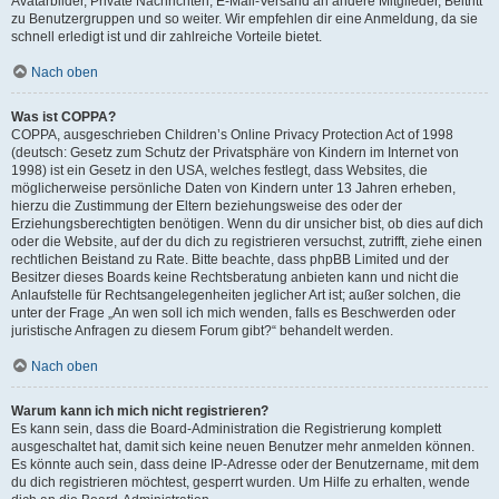
Avatarbilder, Private Nachrichten, E-Mail-Versand an andere Mitglieder, Beitritt
zu Benutzergruppen und so weiter. Wir empfehlen dir eine Anmeldung, da sie
schnell erledigt ist und dir zahlreiche Vorteile bietet.
Nach oben
Was ist COPPA?
COPPA, ausgeschrieben Children’s Online Privacy Protection Act of 1998
(deutsch: Gesetz zum Schutz der Privatsphäre von Kindern im Internet von
1998) ist ein Gesetz in den USA, welches festlegt, dass Websites, die
möglicherweise persönliche Daten von Kindern unter 13 Jahren erheben,
hierzu die Zustimmung der Eltern beziehungsweise des oder der
Erziehungsberechtigten benötigen. Wenn du dir unsicher bist, ob dies auf dich
oder die Website, auf der du dich zu registrieren versuchst, zutrifft, ziehe einen
rechtlichen Beistand zu Rate. Bitte beachte, dass phpBB Limited und der
Besitzer dieses Boards keine Rechtsberatung anbieten kann und nicht die
Anlaufstelle für Rechtsangelegenheiten jeglicher Art ist; außer solchen, die
unter der Frage „An wen soll ich mich wenden, falls es Beschwerden oder
juristische Anfragen zu diesem Forum gibt?“ behandelt werden.
Nach oben
Warum kann ich mich nicht registrieren?
Es kann sein, dass die Board-Administration die Registrierung komplett
ausgeschaltet hat, damit sich keine neuen Benutzer mehr anmelden können.
Es könnte auch sein, dass deine IP-Adresse oder der Benutzername, mit dem
du dich registrieren möchtest, gesperrt wurden. Um Hilfe zu erhalten, wende