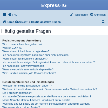
Express-IG
FAQ
Registrieren
Anmelden
S
Foren-Übersicht
Häufig gestellte Fragen
u
Häufig gestellte Fragen
c
h
Registrierung und Anmeldung
Wozu muss ich mich registrieren?
e
Was ist COPPA?
Warum kann ich mich nicht registrieren?
Ich habe mich registriert, kann mich aber nicht anmelden!
Warum kann ich mich nicht anmelden?
Ich habe mich vor einiger Zeit registriert, kann mich aber nicht mehr anmelden?!
Ich habe mein Passwort vergessen!
Warum werde ich automatisch abgemeldet?
Wozu ist die Funktion „Alle Cookies löschen“?
Benutzerpräferenzen und -einstellungen
Wie kann ich meine Einstellungen ändern?
Wie kann ich verhindern, dass mein Benutzername in der Online-Liste auftaucht?
Die Forenuhr geht falsch!
Ich habe die Zeitzone eingestellt, aber die Forenuhr geht immer noch falsch!
Meine Sprache steht auf diesem Board nicht zur Auswahl!
Was sind das für Bilder, die bei meinem Benutzernamen angezeigt werden?
Wie verwende ich einen Avatar?