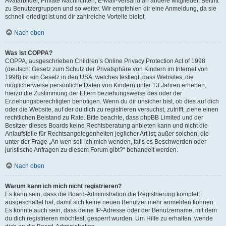
Avatarbilder, Private Nachrichten, E-Mail-Versand an andere Mitglieder, Beitritt
zu Benutzergruppen und so weiter. Wir empfehlen dir eine Anmeldung, da sie
schnell erledigt ist und dir zahlreiche Vorteile bietet.
Nach oben
Was ist COPPA?
COPPA, ausgeschrieben Children’s Online Privacy Protection Act of 1998
(deutsch: Gesetz zum Schutz der Privatsphäre von Kindern im Internet von
1998) ist ein Gesetz in den USA, welches festlegt, dass Websites, die
möglicherweise persönliche Daten von Kindern unter 13 Jahren erheben,
hierzu die Zustimmung der Eltern beziehungsweise des oder der
Erziehungsberechtigten benötigen. Wenn du dir unsicher bist, ob dies auf dich
oder die Website, auf der du dich zu registrieren versuchst, zutrifft, ziehe einen
rechtlichen Beistand zu Rate. Bitte beachte, dass phpBB Limited und der
Besitzer dieses Boards keine Rechtsberatung anbieten kann und nicht die
Anlaufstelle für Rechtsangelegenheiten jeglicher Art ist; außer solchen, die
unter der Frage „An wen soll ich mich wenden, falls es Beschwerden oder
juristische Anfragen zu diesem Forum gibt?“ behandelt werden.
Nach oben
Warum kann ich mich nicht registrieren?
Es kann sein, dass die Board-Administration die Registrierung komplett
ausgeschaltet hat, damit sich keine neuen Benutzer mehr anmelden können.
Es könnte auch sein, dass deine IP-Adresse oder der Benutzername, mit dem
du dich registrieren möchtest, gesperrt wurden. Um Hilfe zu erhalten, wende