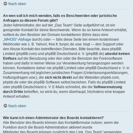
Nach oben
An wen soll ich mich wenden, falls es Beschwerden oder juristische
Anfragen zu diesem Forum gibt?
Jeder Administrator, der auf der „Das Team“-Seite aufgeführt ist, ist ein
geeigneter Kontakt für deine Beschwerde. Wenn du so keine Antwort erhältst,
solltest du den Besitzer der Domain kontaktieren (führe dazu eine
„WHOIS“-Abfrage
durch) oder — falls diese Seite bei einem kostenlosen
Webhoster wie z. B. Yahoo!, free.fr, funpic.de usw. liegt — den Support oder
den Abuse-Kontakt des betreffenden Dienstes. Bitte beachte, dass phpBB
Limited (phpBB.com) und phpBB Deutschland e. V. (phpBB.de)
absolut keinen
Einfluss
auf die Benutzung oder den oder die Benutzer der Forensoftware
haben und dafür in keiner Weise zur Verantwortung herangezogen werden
können. Kontaktiere daher nie phpBB Limited oder phpBB Deutschland e. V. in
Zusammenhang mit jeglichen juristischen Fragen (Unterlassungserklärungen,
Haftungsfragen usw.), die
sich nicht direkt
auf die Websiten phpbb.com,
phpbb.de oder die phpBB-Software selbst beziehen. Falls du phpBB Limited
oder phpBB Deutschland e. V. E-Mails schreibst, die die
Softwarenutzung
durch Dritte
betreffen, so wirst du, wenn überhaupt, höchstens eine knappe
Antwort erhalten.
Nach oben
Wie kann ich einen Administrator des Boards kontaktieren?
Alle Benutzer des Boards können das Kontaktformular nutzen, wenn die
Funktion durch die Board-Administration aktiviert wurde.
Mitglieder des Boards können zusätzlich den Link „Das Team“ verwenden.