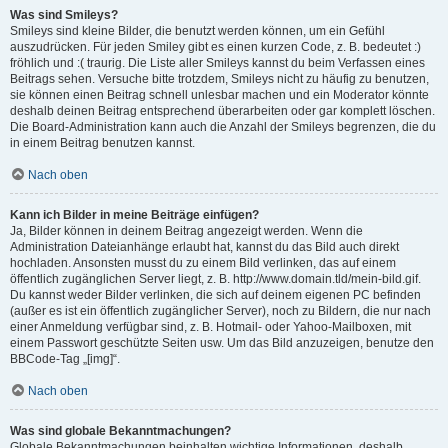
Was sind Smileys?
Smileys sind kleine Bilder, die benutzt werden können, um ein Gefühl
auszudrücken. Für jeden Smiley gibt es einen kurzen Code, z. B. bedeutet :)
fröhlich und :( traurig. Die Liste aller Smileys kannst du beim Verfassen eines
Beitrags sehen. Versuche bitte trotzdem, Smileys nicht zu häufig zu benutzen,
sie können einen Beitrag schnell unlesbar machen und ein Moderator könnte
deshalb deinen Beitrag entsprechend überarbeiten oder gar komplett löschen.
Die Board-Administration kann auch die Anzahl der Smileys begrenzen, die du
in einem Beitrag benutzen kannst.
Nach oben
Kann ich Bilder in meine Beiträge einfügen?
Ja, Bilder können in deinem Beitrag angezeigt werden. Wenn die
Administration Dateianhänge erlaubt hat, kannst du das Bild auch direkt
hochladen. Ansonsten musst du zu einem Bild verlinken, das auf einem
öffentlich zugänglichen Server liegt, z. B. http://www.domain.tld/mein-bild.gif.
Du kannst weder Bilder verlinken, die sich auf deinem eigenen PC befinden
(außer es ist ein öffentlich zugänglicher Server), noch zu Bildern, die nur nach
einer Anmeldung verfügbar sind, z. B. Hotmail- oder Yahoo-Mailboxen, mit
einem Passwort geschützte Seiten usw. Um das Bild anzuzeigen, benutze den
BBCode-Tag „[img]“.
Nach oben
Was sind globale Bekanntmachungen?
Globale Bekanntmachungen beinhalten wichtige Informationen, deshalb