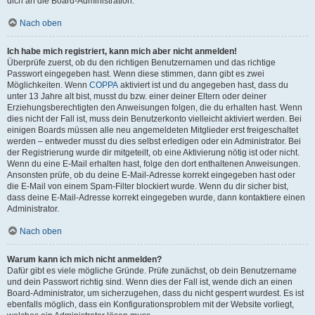
dich an die Board-Administration.
Nach oben
Ich habe mich registriert, kann mich aber nicht anmelden!
Überprüfe zuerst, ob du den richtigen Benutzernamen und das richtige
Passwort eingegeben hast. Wenn diese stimmen, dann gibt es zwei
Möglichkeiten. Wenn
COPPA
aktiviert ist und du angegeben hast, dass du
unter 13 Jahre alt bist, musst du bzw. einer deiner Eltern oder deiner
Erziehungsberechtigten den Anweisungen folgen, die du erhalten hast. Wenn
dies nicht der Fall ist, muss dein Benutzerkonto vielleicht aktiviert werden. Bei
einigen Boards müssen alle neu angemeldeten Mitglieder erst freigeschaltet
werden – entweder musst du dies selbst erledigen oder ein Administrator. Bei
der Registrierung wurde dir mitgeteilt, ob eine Aktivierung nötig ist oder nicht.
Wenn du eine E-Mail erhalten hast, folge den dort enthaltenen Anweisungen.
Ansonsten prüfe, ob du deine E-Mail-Adresse korrekt eingegeben hast oder
die E-Mail von einem Spam-Filter blockiert wurde. Wenn du dir sicher bist,
dass deine E-Mail-Adresse korrekt eingegeben wurde, dann kontaktiere einen
Administrator.
Nach oben
Warum kann ich mich nicht anmelden?
Dafür gibt es viele mögliche Gründe. Prüfe zunächst, ob dein Benutzername
und dein Passwort richtig sind. Wenn dies der Fall ist, wende dich an einen
Board-Administrator, um sicherzugehen, dass du nicht gesperrt wurdest. Es ist
ebenfalls möglich, dass ein Konfigurationsproblem mit der Website vorliegt,