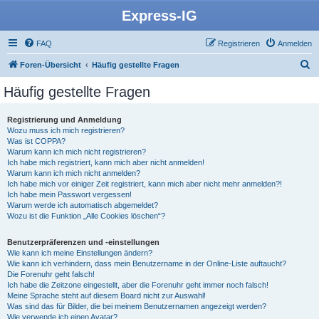
Express-IG
FAQ
Registrieren
Anmelden
S
Foren-Übersicht
Häufig gestellte Fragen
u
Häufig gestellte Fragen
c
h
Registrierung und Anmeldung
Wozu muss ich mich registrieren?
e
Was ist COPPA?
Warum kann ich mich nicht registrieren?
Ich habe mich registriert, kann mich aber nicht anmelden!
Warum kann ich mich nicht anmelden?
Ich habe mich vor einiger Zeit registriert, kann mich aber nicht mehr anmelden?!
Ich habe mein Passwort vergessen!
Warum werde ich automatisch abgemeldet?
Wozu ist die Funktion „Alle Cookies löschen“?
Benutzerpräferenzen und -einstellungen
Wie kann ich meine Einstellungen ändern?
Wie kann ich verhindern, dass mein Benutzername in der Online-Liste auftaucht?
Die Forenuhr geht falsch!
Ich habe die Zeitzone eingestellt, aber die Forenuhr geht immer noch falsch!
Meine Sprache steht auf diesem Board nicht zur Auswahl!
Was sind das für Bilder, die bei meinem Benutzernamen angezeigt werden?
Wie verwende ich einen Avatar?