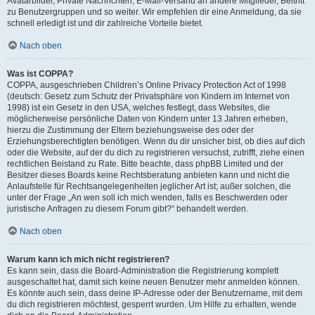
Avatarbilder, Private Nachrichten, E-Mail-Versand an andere Mitglieder, Beitritt
zu Benutzergruppen und so weiter. Wir empfehlen dir eine Anmeldung, da sie
schnell erledigt ist und dir zahlreiche Vorteile bietet.
Nach oben
Was ist COPPA?
COPPA, ausgeschrieben Children’s Online Privacy Protection Act of 1998
(deutsch: Gesetz zum Schutz der Privatsphäre von Kindern im Internet von
1998) ist ein Gesetz in den USA, welches festlegt, dass Websites, die
möglicherweise persönliche Daten von Kindern unter 13 Jahren erheben,
hierzu die Zustimmung der Eltern beziehungsweise des oder der
Erziehungsberechtigten benötigen. Wenn du dir unsicher bist, ob dies auf dich
oder die Website, auf der du dich zu registrieren versuchst, zutrifft, ziehe einen
rechtlichen Beistand zu Rate. Bitte beachte, dass phpBB Limited und der
Besitzer dieses Boards keine Rechtsberatung anbieten kann und nicht die
Anlaufstelle für Rechtsangelegenheiten jeglicher Art ist; außer solchen, die
unter der Frage „An wen soll ich mich wenden, falls es Beschwerden oder
juristische Anfragen zu diesem Forum gibt?“ behandelt werden.
Nach oben
Warum kann ich mich nicht registrieren?
Es kann sein, dass die Board-Administration die Registrierung komplett
ausgeschaltet hat, damit sich keine neuen Benutzer mehr anmelden können.
Es könnte auch sein, dass deine IP-Adresse oder der Benutzername, mit dem
du dich registrieren möchtest, gesperrt wurden. Um Hilfe zu erhalten, wende