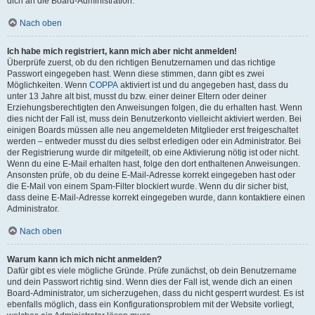
dich an die Board-Administration.
Nach oben
Ich habe mich registriert, kann mich aber nicht anmelden!
Überprüfe zuerst, ob du den richtigen Benutzernamen und das richtige
Passwort eingegeben hast. Wenn diese stimmen, dann gibt es zwei
Möglichkeiten. Wenn
COPPA
aktiviert ist und du angegeben hast, dass du
unter 13 Jahre alt bist, musst du bzw. einer deiner Eltern oder deiner
Erziehungsberechtigten den Anweisungen folgen, die du erhalten hast. Wenn
dies nicht der Fall ist, muss dein Benutzerkonto vielleicht aktiviert werden. Bei
einigen Boards müssen alle neu angemeldeten Mitglieder erst freigeschaltet
werden – entweder musst du dies selbst erledigen oder ein Administrator. Bei
der Registrierung wurde dir mitgeteilt, ob eine Aktivierung nötig ist oder nicht.
Wenn du eine E-Mail erhalten hast, folge den dort enthaltenen Anweisungen.
Ansonsten prüfe, ob du deine E-Mail-Adresse korrekt eingegeben hast oder
die E-Mail von einem Spam-Filter blockiert wurde. Wenn du dir sicher bist,
dass deine E-Mail-Adresse korrekt eingegeben wurde, dann kontaktiere einen
Administrator.
Nach oben
Warum kann ich mich nicht anmelden?
Dafür gibt es viele mögliche Gründe. Prüfe zunächst, ob dein Benutzername
und dein Passwort richtig sind. Wenn dies der Fall ist, wende dich an einen
Board-Administrator, um sicherzugehen, dass du nicht gesperrt wurdest. Es ist
ebenfalls möglich, dass ein Konfigurationsproblem mit der Website vorliegt,