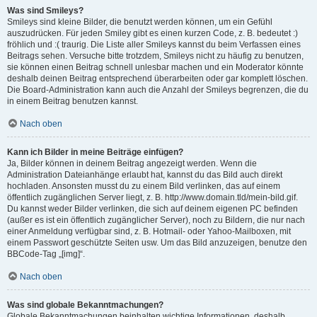
Was sind Smileys?
Smileys sind kleine Bilder, die benutzt werden können, um ein Gefühl
auszudrücken. Für jeden Smiley gibt es einen kurzen Code, z. B. bedeutet :)
fröhlich und :( traurig. Die Liste aller Smileys kannst du beim Verfassen eines
Beitrags sehen. Versuche bitte trotzdem, Smileys nicht zu häufig zu benutzen,
sie können einen Beitrag schnell unlesbar machen und ein Moderator könnte
deshalb deinen Beitrag entsprechend überarbeiten oder gar komplett löschen.
Die Board-Administration kann auch die Anzahl der Smileys begrenzen, die du
in einem Beitrag benutzen kannst.
Nach oben
Kann ich Bilder in meine Beiträge einfügen?
Ja, Bilder können in deinem Beitrag angezeigt werden. Wenn die
Administration Dateianhänge erlaubt hat, kannst du das Bild auch direkt
hochladen. Ansonsten musst du zu einem Bild verlinken, das auf einem
öffentlich zugänglichen Server liegt, z. B. http://www.domain.tld/mein-bild.gif.
Du kannst weder Bilder verlinken, die sich auf deinem eigenen PC befinden
(außer es ist ein öffentlich zugänglicher Server), noch zu Bildern, die nur nach
einer Anmeldung verfügbar sind, z. B. Hotmail- oder Yahoo-Mailboxen, mit
einem Passwort geschützte Seiten usw. Um das Bild anzuzeigen, benutze den
BBCode-Tag „[img]“.
Nach oben
Was sind globale Bekanntmachungen?
Globale Bekanntmachungen beinhalten wichtige Informationen, deshalb