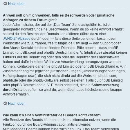
Nach oben
An wen soll ich mich wenden, falls es Beschwerden oder juristische
Anfragen zu diesem Forum gibt?
Jeder Administrator, der auf der „Das Team“-Seite aufgeführt ist, ist ein
geeigneter Kontakt für deine Beschwerde. Wenn du so keine Antwort erhältst,
solltest du den Besitzer der Domain kontaktieren (führe dazu eine
„WHOIS“-Abfrage
durch) oder — falls diese Seite bei einem kostenlosen
Webhoster wie z. B. Yahoo!, free.fr, funpic.de usw. liegt — den Support oder
den Abuse-Kontakt des betreffenden Dienstes. Bitte beachte, dass phpBB
Limited (phpBB.com) und phpBB Deutschland e. V. (phpBB.de)
absolut keinen
Einfluss
auf die Benutzung oder den oder die Benutzer der Forensoftware
haben und dafür in keiner Weise zur Verantwortung herangezogen werden
können. Kontaktiere daher nie phpBB Limited oder phpBB Deutschland e. V. in
Zusammenhang mit jeglichen juristischen Fragen (Unterlassungserklärungen,
Haftungsfragen usw.), die
sich nicht direkt
auf die Websiten phpbb.com,
phpbb.de oder die phpBB-Software selbst beziehen. Falls du phpBB Limited
oder phpBB Deutschland e. V. E-Mails schreibst, die die
Softwarenutzung
durch Dritte
betreffen, so wirst du, wenn überhaupt, höchstens eine knappe
Antwort erhalten.
Nach oben
Wie kann ich einen Administrator des Boards kontaktieren?
Alle Benutzer des Boards können das Kontaktformular nutzen, wenn die
Funktion durch die Board-Administration aktiviert wurde.
Mitglieder des Boards können zusätzlich den Link „Das Team“ verwenden.