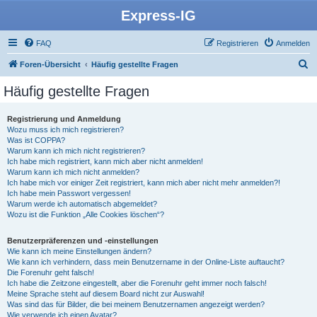
Express-IG
FAQ
Registrieren
Anmelden
S
Foren-Übersicht
Häufig gestellte Fragen
u
Häufig gestellte Fragen
c
h
Registrierung und Anmeldung
Wozu muss ich mich registrieren?
e
Was ist COPPA?
Warum kann ich mich nicht registrieren?
Ich habe mich registriert, kann mich aber nicht anmelden!
Warum kann ich mich nicht anmelden?
Ich habe mich vor einiger Zeit registriert, kann mich aber nicht mehr anmelden?!
Ich habe mein Passwort vergessen!
Warum werde ich automatisch abgemeldet?
Wozu ist die Funktion „Alle Cookies löschen“?
Benutzerpräferenzen und -einstellungen
Wie kann ich meine Einstellungen ändern?
Wie kann ich verhindern, dass mein Benutzername in der Online-Liste auftaucht?
Die Forenuhr geht falsch!
Ich habe die Zeitzone eingestellt, aber die Forenuhr geht immer noch falsch!
Meine Sprache steht auf diesem Board nicht zur Auswahl!
Was sind das für Bilder, die bei meinem Benutzernamen angezeigt werden?
Wie verwende ich einen Avatar?