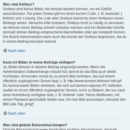
Was sind Smileys?
Smileys sind kleine Bilder, die benutzt werden können, um ein Gefühl
auszudrücken. Für jeden Smiley gibt es einen kurzen Code, z. B. bedeutet :)
fröhlich und :( traurig. Die Liste aller Smileys kannst du beim Verfassen eines
Beitrags sehen. Versuche bitte trotzdem, Smileys nicht zu häufig zu benutzen,
sie können einen Beitrag schnell unlesbar machen und ein Moderator könnte
deshalb deinen Beitrag entsprechend überarbeiten oder gar komplett löschen.
Die Board-Administration kann auch die Anzahl der Smileys begrenzen, die du
in einem Beitrag benutzen kannst.
Nach oben
Kann ich Bilder in meine Beiträge einfügen?
Ja, Bilder können in deinem Beitrag angezeigt werden. Wenn die
Administration Dateianhänge erlaubt hat, kannst du das Bild auch direkt
hochladen. Ansonsten musst du zu einem Bild verlinken, das auf einem
öffentlich zugänglichen Server liegt, z. B. http://www.domain.tld/mein-bild.gif.
Du kannst weder Bilder verlinken, die sich auf deinem eigenen PC befinden
(außer es ist ein öffentlich zugänglicher Server), noch zu Bildern, die nur nach
einer Anmeldung verfügbar sind, z. B. Hotmail- oder Yahoo-Mailboxen, mit
einem Passwort geschützte Seiten usw. Um das Bild anzuzeigen, benutze den
BBCode-Tag „[img]“.
Nach oben
Was sind globale Bekanntmachungen?
Globale Bekanntmachungen beinhalten wichtige Informationen, deshalb