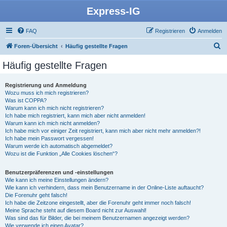
Express-IG
FAQ
Registrieren
Anmelden
S
Foren-Übersicht
Häufig gestellte Fragen
u
Häufig gestellte Fragen
c
h
Registrierung und Anmeldung
Wozu muss ich mich registrieren?
e
Was ist COPPA?
Warum kann ich mich nicht registrieren?
Ich habe mich registriert, kann mich aber nicht anmelden!
Warum kann ich mich nicht anmelden?
Ich habe mich vor einiger Zeit registriert, kann mich aber nicht mehr anmelden?!
Ich habe mein Passwort vergessen!
Warum werde ich automatisch abgemeldet?
Wozu ist die Funktion „Alle Cookies löschen“?
Benutzerpräferenzen und -einstellungen
Wie kann ich meine Einstellungen ändern?
Wie kann ich verhindern, dass mein Benutzername in der Online-Liste auftaucht?
Die Forenuhr geht falsch!
Ich habe die Zeitzone eingestellt, aber die Forenuhr geht immer noch falsch!
Meine Sprache steht auf diesem Board nicht zur Auswahl!
Was sind das für Bilder, die bei meinem Benutzernamen angezeigt werden?
Wie verwende ich einen Avatar?