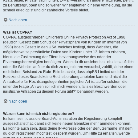
Avatarbilder, Private Nachrichten, E-Mail-Versand an andere Mitglieder, Beitritt
zu Benutzergruppen und so weiter. Wir empfehlen dir eine Anmeldung, da sie
schnell erledigt ist und dir zahlreiche Vorteile bietet.
Nach oben
Was ist COPPA?
COPPA, ausgeschrieben Children’s Online Privacy Protection Act of 1998
(deutsch: Gesetz zum Schutz der Privatsphäre von Kindern im Internet von
1998) ist ein Gesetz in den USA, welches festlegt, dass Websites, die
möglicherweise persönliche Daten von Kindern unter 13 Jahren erheben,
hierzu die Zustimmung der Eltern beziehungsweise des oder der
Erziehungsberechtigten benötigen. Wenn du dir unsicher bist, ob dies auf dich
oder die Website, auf der du dich zu registrieren versuchst, zutrifft, ziehe einen
rechtlichen Beistand zu Rate. Bitte beachte, dass phpBB Limited und der
Besitzer dieses Boards keine Rechtsberatung anbieten kann und nicht die
Anlaufstelle für Rechtsangelegenheiten jeglicher Art ist; außer solchen, die
unter der Frage „An wen soll ich mich wenden, falls es Beschwerden oder
juristische Anfragen zu diesem Forum gibt?“ behandelt werden.
Nach oben
Warum kann ich mich nicht registrieren?
Es kann sein, dass die Board-Administration die Registrierung komplett
ausgeschaltet hat, damit sich keine neuen Benutzer mehr anmelden können.
Es könnte auch sein, dass deine IP-Adresse oder der Benutzername, mit dem
du dich registrieren möchtest, gesperrt wurden. Um Hilfe zu erhalten, wende