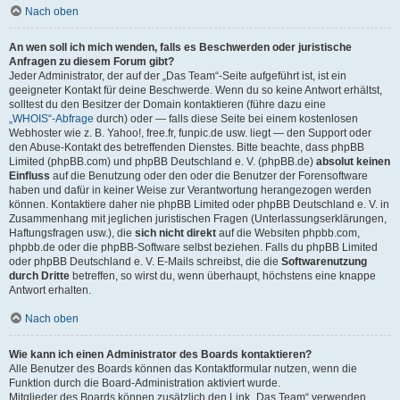
Nach oben
An wen soll ich mich wenden, falls es Beschwerden oder juristische
Anfragen zu diesem Forum gibt?
Jeder Administrator, der auf der „Das Team“-Seite aufgeführt ist, ist ein
geeigneter Kontakt für deine Beschwerde. Wenn du so keine Antwort erhältst,
solltest du den Besitzer der Domain kontaktieren (führe dazu eine
„WHOIS“-Abfrage
durch) oder — falls diese Seite bei einem kostenlosen
Webhoster wie z. B. Yahoo!, free.fr, funpic.de usw. liegt — den Support oder
den Abuse-Kontakt des betreffenden Dienstes. Bitte beachte, dass phpBB
Limited (phpBB.com) und phpBB Deutschland e. V. (phpBB.de)
absolut keinen
Einfluss
auf die Benutzung oder den oder die Benutzer der Forensoftware
haben und dafür in keiner Weise zur Verantwortung herangezogen werden
können. Kontaktiere daher nie phpBB Limited oder phpBB Deutschland e. V. in
Zusammenhang mit jeglichen juristischen Fragen (Unterlassungserklärungen,
Haftungsfragen usw.), die
sich nicht direkt
auf die Websiten phpbb.com,
phpbb.de oder die phpBB-Software selbst beziehen. Falls du phpBB Limited
oder phpBB Deutschland e. V. E-Mails schreibst, die die
Softwarenutzung
durch Dritte
betreffen, so wirst du, wenn überhaupt, höchstens eine knappe
Antwort erhalten.
Nach oben
Wie kann ich einen Administrator des Boards kontaktieren?
Alle Benutzer des Boards können das Kontaktformular nutzen, wenn die
Funktion durch die Board-Administration aktiviert wurde.
Mitglieder des Boards können zusätzlich den Link „Das Team“ verwenden.