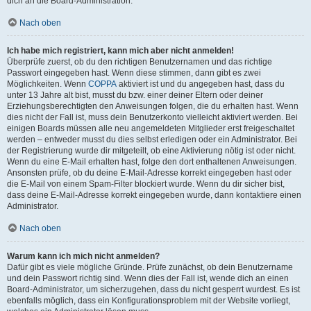
dich an die Board-Administration.
Nach oben
Ich habe mich registriert, kann mich aber nicht anmelden!
Überprüfe zuerst, ob du den richtigen Benutzernamen und das richtige
Passwort eingegeben hast. Wenn diese stimmen, dann gibt es zwei
Möglichkeiten. Wenn
COPPA
aktiviert ist und du angegeben hast, dass du
unter 13 Jahre alt bist, musst du bzw. einer deiner Eltern oder deiner
Erziehungsberechtigten den Anweisungen folgen, die du erhalten hast. Wenn
dies nicht der Fall ist, muss dein Benutzerkonto vielleicht aktiviert werden. Bei
einigen Boards müssen alle neu angemeldeten Mitglieder erst freigeschaltet
werden – entweder musst du dies selbst erledigen oder ein Administrator. Bei
der Registrierung wurde dir mitgeteilt, ob eine Aktivierung nötig ist oder nicht.
Wenn du eine E-Mail erhalten hast, folge den dort enthaltenen Anweisungen.
Ansonsten prüfe, ob du deine E-Mail-Adresse korrekt eingegeben hast oder
die E-Mail von einem Spam-Filter blockiert wurde. Wenn du dir sicher bist,
dass deine E-Mail-Adresse korrekt eingegeben wurde, dann kontaktiere einen
Administrator.
Nach oben
Warum kann ich mich nicht anmelden?
Dafür gibt es viele mögliche Gründe. Prüfe zunächst, ob dein Benutzername
und dein Passwort richtig sind. Wenn dies der Fall ist, wende dich an einen
Board-Administrator, um sicherzugehen, dass du nicht gesperrt wurdest. Es ist
ebenfalls möglich, dass ein Konfigurationsproblem mit der Website vorliegt,