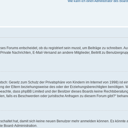
Wie kann ich einen Administrator des Board
s Forums entscheidet, ob du registriert sein musst, um Beiträge zu schreiben. Auf je
 Private Nachrichten, E-Mail-Versand an andere Mitglieder, Beitritt zu Benutzergrup
tsch: Gesetz zum Schutz der Privatsphäre von Kindern im Internet von 1998) ist ei
g der Eltern beziehungsweise des oder der Erziehungsberechtigten benötigen. Wenn
itte beachte, dass phpBB Limited und der Besitzer dieses Boards keine Rechtsberatu
enden, falls es Beschwerden oder juristische Anfragen zu diesem Forum gibt?“ behan
geschaltet hat, damit sich keine neuen Benutzer mehr anmelden können. Es könnte 
ie Board-Administration.