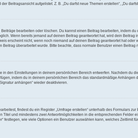
er Beitragsansicht aufgelistet. Z. B. „Du darfst neue Themen erstellen“, „Du darfs
n Beiträge bearbeiten oder löschen. Du kannst einen Beitrag bearbeiten, indem du 
möglich. Wenn bereits jemand auf deinen Beitrag geantwortet hat, wird dein Beitrag
weis erscheint nicht, wenn noch niemand auf deinen Beitrag geantwortet hat oder w
dein Beitrag überarbeitet wurde. Bitte beachte, dass normale Benutzer einen Beitra
 in den Einstellungen in deinem persönlichen Bereich entwerfen. Nachdem du die S
zufügen, indem du in deinem persönlichen Bereich das standardmäßige Anhängen de
„Signatur anhängen“ wieder deaktivieren.
eitest, findest du ein Register „Umfrage erstellen“ unterhalb des Formulars zur B
nen Titel und mindestens zwei Antwortmöglichkeiten in die entsprechenden Felder ei
“ festlegen, wie viele Optionen ein Benutzer auswählen kann, welches Zeitlimit für