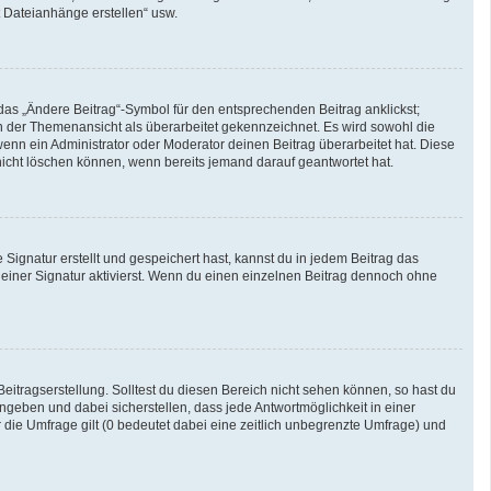
t Dateianhänge erstellen“ usw.
das „Ändere Beitrag“-Symbol für den entsprechenden Beitrag anklickst;
 in der Themenansicht als überarbeitet gekennzeichnet. Es wird sowohl die
enn ein Administrator oder Moderator deinen Beitrag überarbeitet hat. Diese
g nicht löschen können, wenn bereits jemand darauf geantwortet hat.
ignatur erstellt und gespeichert hast, kannst du in jedem Beitrag das
iner Signatur aktivierst. Wenn du einen einzelnen Beitrag dennoch ohne
eitragserstellung. Solltest du diesen Bereich nicht sehen können, so hast du
ngeben und dabei sicherstellen, dass jede Antwortmöglichkeit in einer
 die Umfrage gilt (0 bedeutet dabei eine zeitlich unbegrenzte Umfrage) und