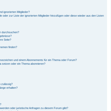
d ignorierten Mitglieder?
de oder zur Liste der ignorierten Mitglieder hinzufügen oder diese wieder aus den Listen
en durchsuchen?
rgebnisse?
re Seite?
Themen finden?
Lesezeichen und einem Abonnements für ein Thema oder Forum?
ma setzen oder ein Thema abonnieren?
 zulässig?
hänge erhalten?
n?
hwerden oder juristische Anfragen zu diesem Forum gibt?