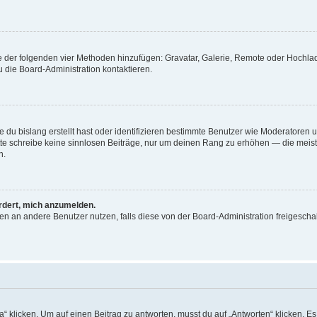
ine der folgenden vier Methoden hinzufügen: Gravatar, Galerie, Remote oder Hochl
 die Board-Administration kontaktieren.
 du bislang erstellt hast oder identifizieren bestimmte Benutzer wie Moderatoren
Bitte schreibe keine sinnlosen Beiträge, nur um deinen Rang zu erhöhen — die mei
n.
ordert, mich anzumelden.
chten an andere Benutzer nutzen, falls diese von der Board-Administration freige
icken. Um auf einen Beitrag zu antworten, musst du auf „Antworten“ klicken. Es kö