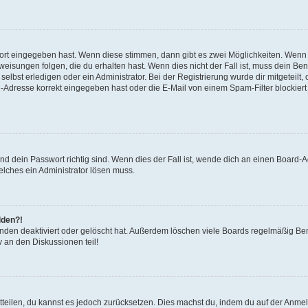
wort eingegeben hast. Wenn diese stimmen, dann gibt es zwei Möglichkeiten. Wen
isungen folgen, die du erhalten hast. Wenn dies nicht der Fall ist, muss dein Ben
lbst erledigen oder ein Administrator. Bei der Registrierung wurde dir mitgeteilt, o
-Adresse korrekt eingegeben hast oder die E-Mail von einem Spam-Filter blockiert 
d dein Passwort richtig sind. Wenn dies der Fall ist, wende dich an einen Board-Ad
elches ein Administrator lösen muss.
lden?!
nden deaktiviert oder gelöscht hat. Außerdem löschen viele Boards regelmäßig Benu
 an den Diskussionen teil!
mitteilen, du kannst es jedoch zurücksetzen. Dies machst du, indem du auf der Anme