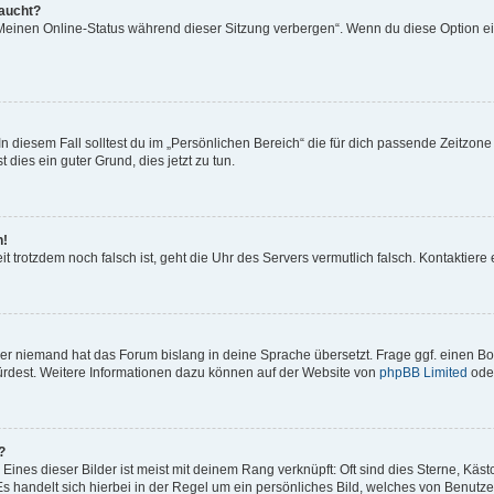
taucht?
„Meinen Online-Status während dieser Sitzung verbergen“. Wenn du diese Option ei
n diesem Fall solltest du im „Persönlichen Bereich“ die für dich passende Zeitzone (
 dies ein guter Grund, dies jetzt zu tun.
h!
Zeit trotzdem noch falsch ist, geht die Uhr des Servers vermutlich falsch. Kontaktie
der niemand hat das Forum bislang in deine Sprache übersetzt. Frage ggf. einen Boa
würdest. Weitere Informationen dazu können auf der Website von
phpBB Limited
ode
?
ines dieser Bilder ist meist mit deinem Rang verknüpft: Oft sind dies Sterne, Käs
s handelt sich hierbei in der Regel um ein persönliches Bild, welches von Benutzer