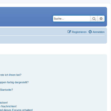
Suche
Erwe
Registrieren
Anmelden
ete ich ihnen bei?
pen farbig dargestellt?
Startseite?
hicken!
 Nachrichten!
ied dieses Forums erhalten!