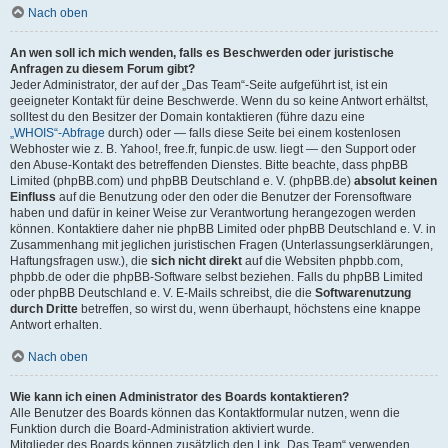
Nach oben
An wen soll ich mich wenden, falls es Beschwerden oder juristische
Anfragen zu diesem Forum gibt?
Jeder Administrator, der auf der „Das Team“-Seite aufgeführt ist, ist ein
geeigneter Kontakt für deine Beschwerde. Wenn du so keine Antwort erhältst,
solltest du den Besitzer der Domain kontaktieren (führe dazu eine
„WHOIS“-Abfrage
durch) oder — falls diese Seite bei einem kostenlosen
Webhoster wie z. B. Yahoo!, free.fr, funpic.de usw. liegt — den Support oder
den Abuse-Kontakt des betreffenden Dienstes. Bitte beachte, dass phpBB
Limited (phpBB.com) und phpBB Deutschland e. V. (phpBB.de)
absolut keinen
Einfluss
auf die Benutzung oder den oder die Benutzer der Forensoftware
haben und dafür in keiner Weise zur Verantwortung herangezogen werden
können. Kontaktiere daher nie phpBB Limited oder phpBB Deutschland e. V. in
Zusammenhang mit jeglichen juristischen Fragen (Unterlassungserklärungen,
Haftungsfragen usw.), die
sich nicht direkt
auf die Websiten phpbb.com,
phpbb.de oder die phpBB-Software selbst beziehen. Falls du phpBB Limited
oder phpBB Deutschland e. V. E-Mails schreibst, die die
Softwarenutzung
durch Dritte
betreffen, so wirst du, wenn überhaupt, höchstens eine knappe
Antwort erhalten.
Nach oben
Wie kann ich einen Administrator des Boards kontaktieren?
Alle Benutzer des Boards können das Kontaktformular nutzen, wenn die
Funktion durch die Board-Administration aktiviert wurde.
Mitglieder des Boards können zusätzlich den Link „Das Team“ verwenden.