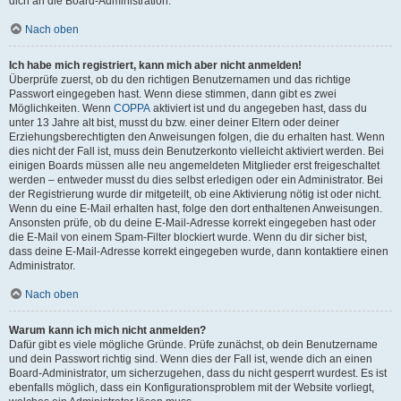
dich an die Board-Administration.
Nach oben
Ich habe mich registriert, kann mich aber nicht anmelden!
Überprüfe zuerst, ob du den richtigen Benutzernamen und das richtige
Passwort eingegeben hast. Wenn diese stimmen, dann gibt es zwei
Möglichkeiten. Wenn
COPPA
aktiviert ist und du angegeben hast, dass du
unter 13 Jahre alt bist, musst du bzw. einer deiner Eltern oder deiner
Erziehungsberechtigten den Anweisungen folgen, die du erhalten hast. Wenn
dies nicht der Fall ist, muss dein Benutzerkonto vielleicht aktiviert werden. Bei
einigen Boards müssen alle neu angemeldeten Mitglieder erst freigeschaltet
werden – entweder musst du dies selbst erledigen oder ein Administrator. Bei
der Registrierung wurde dir mitgeteilt, ob eine Aktivierung nötig ist oder nicht.
Wenn du eine E-Mail erhalten hast, folge den dort enthaltenen Anweisungen.
Ansonsten prüfe, ob du deine E-Mail-Adresse korrekt eingegeben hast oder
die E-Mail von einem Spam-Filter blockiert wurde. Wenn du dir sicher bist,
dass deine E-Mail-Adresse korrekt eingegeben wurde, dann kontaktiere einen
Administrator.
Nach oben
Warum kann ich mich nicht anmelden?
Dafür gibt es viele mögliche Gründe. Prüfe zunächst, ob dein Benutzername
und dein Passwort richtig sind. Wenn dies der Fall ist, wende dich an einen
Board-Administrator, um sicherzugehen, dass du nicht gesperrt wurdest. Es ist
ebenfalls möglich, dass ein Konfigurationsproblem mit der Website vorliegt,