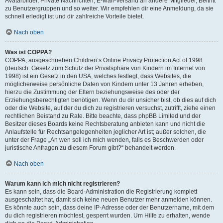
Avatarbilder, Private Nachrichten, E-Mail-Versand an andere Mitglieder, Beitritt
zu Benutzergruppen und so weiter. Wir empfehlen dir eine Anmeldung, da sie
schnell erledigt ist und dir zahlreiche Vorteile bietet.
Nach oben
Was ist COPPA?
COPPA, ausgeschrieben Children’s Online Privacy Protection Act of 1998
(deutsch: Gesetz zum Schutz der Privatsphäre von Kindern im Internet von
1998) ist ein Gesetz in den USA, welches festlegt, dass Websites, die
möglicherweise persönliche Daten von Kindern unter 13 Jahren erheben,
hierzu die Zustimmung der Eltern beziehungsweise des oder der
Erziehungsberechtigten benötigen. Wenn du dir unsicher bist, ob dies auf dich
oder die Website, auf der du dich zu registrieren versuchst, zutrifft, ziehe einen
rechtlichen Beistand zu Rate. Bitte beachte, dass phpBB Limited und der
Besitzer dieses Boards keine Rechtsberatung anbieten kann und nicht die
Anlaufstelle für Rechtsangelegenheiten jeglicher Art ist; außer solchen, die
unter der Frage „An wen soll ich mich wenden, falls es Beschwerden oder
juristische Anfragen zu diesem Forum gibt?“ behandelt werden.
Nach oben
Warum kann ich mich nicht registrieren?
Es kann sein, dass die Board-Administration die Registrierung komplett
ausgeschaltet hat, damit sich keine neuen Benutzer mehr anmelden können.
Es könnte auch sein, dass deine IP-Adresse oder der Benutzername, mit dem
du dich registrieren möchtest, gesperrt wurden. Um Hilfe zu erhalten, wende