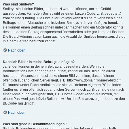
Was sind Smileys?
Smileys sind kleine Bilder, die benutzt werden können, um ein Gefühl
auszudrücken. Für jeden Smiley gibt es einen kurzen Code, z. B. bedeutet :)
fröhlich und :( traurig. Die Liste aller Smileys kannst du beim Verfassen eines
Beitrags sehen. Versuche bitte trotzdem, Smileys nicht zu häufig zu benutzen,
sie können einen Beitrag schnell unlesbar machen und ein Moderator könnte
deshalb deinen Beitrag entsprechend überarbeiten oder gar komplett löschen.
Die Board-Administration kann auch die Anzahl der Smileys begrenzen, die du
in einem Beitrag benutzen kannst.
Nach oben
Kann ich Bilder in meine Beiträge einfügen?
Ja, Bilder können in deinem Beitrag angezeigt werden. Wenn die
Administration Dateianhänge erlaubt hat, kannst du das Bild auch direkt
hochladen. Ansonsten musst du zu einem Bild verlinken, das auf einem
öffentlich zugänglichen Server liegt, z. B. http://www.domain.tld/mein-bild.gif.
Du kannst weder Bilder verlinken, die sich auf deinem eigenen PC befinden
(außer es ist ein öffentlich zugänglicher Server), noch zu Bildern, die nur nach
einer Anmeldung verfügbar sind, z. B. Hotmail- oder Yahoo-Mailboxen, mit
einem Passwort geschützte Seiten usw. Um das Bild anzuzeigen, benutze den
BBCode-Tag „[img]“.
Nach oben
Was sind globale Bekanntmachungen?
Globale Bekanntmachungen beinhalten wichtige Informationen, deshalb