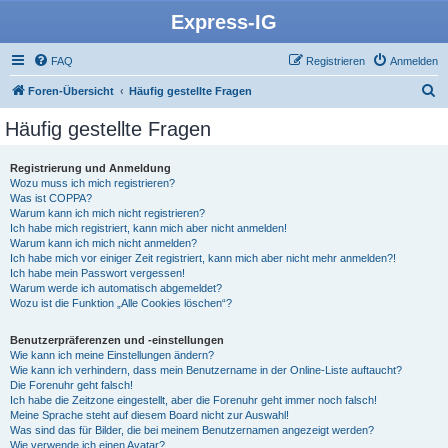
Express-IG
FAQ
Registrieren
Anmelden
S
Foren-Übersicht
Häufig gestellte Fragen
u
Häufig gestellte Fragen
c
h
Registrierung und Anmeldung
Wozu muss ich mich registrieren?
e
Was ist COPPA?
Warum kann ich mich nicht registrieren?
Ich habe mich registriert, kann mich aber nicht anmelden!
Warum kann ich mich nicht anmelden?
Ich habe mich vor einiger Zeit registriert, kann mich aber nicht mehr anmelden?!
Ich habe mein Passwort vergessen!
Warum werde ich automatisch abgemeldet?
Wozu ist die Funktion „Alle Cookies löschen“?
Benutzerpräferenzen und -einstellungen
Wie kann ich meine Einstellungen ändern?
Wie kann ich verhindern, dass mein Benutzername in der Online-Liste auftaucht?
Die Forenuhr geht falsch!
Ich habe die Zeitzone eingestellt, aber die Forenuhr geht immer noch falsch!
Meine Sprache steht auf diesem Board nicht zur Auswahl!
Was sind das für Bilder, die bei meinem Benutzernamen angezeigt werden?
Wie verwende ich einen Avatar?