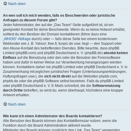
Nach oben
An wen soll ich mich wenden, falls es Beschwerden oder juristische
Anfragen zu diesem Forum gibt?
Jeder Administrator, der auf der „Das Team“-Seite aufgeführt ist, ist ein
geeigneter Kontakt für deine Beschwerde. Wenn du so keine Antwort erhältst,
solltest du den Besitzer der Domain kontaktieren (führe dazu eine
„WHOIS“-Abfrage
durch) oder — falls diese Seite bei einem kostenlosen
Webhoster wie z. B. Yahoo!, free.fr, funpic.de usw. liegt — den Support oder
den Abuse-Kontakt des betreffenden Dienstes. Bitte beachte, dass phpBB
Limited (phpBB.com) und phpBB Deutschland e. V. (phpBB.de)
absolut keinen
Einfluss
auf die Benutzung oder den oder die Benutzer der Forensoftware
haben und dafür in keiner Weise zur Verantwortung herangezogen werden
können. Kontaktiere daher nie phpBB Limited oder phpBB Deutschland e. V. in
Zusammenhang mit jeglichen juristischen Fragen (Unterlassungserklärungen,
Haftungsfragen usw.), die
sich nicht direkt
auf die Websiten phpbb.com,
phpbb.de oder die phpBB-Software selbst beziehen. Falls du phpBB Limited
oder phpBB Deutschland e. V. E-Mails schreibst, die die
Softwarenutzung
durch Dritte
betreffen, so wirst du, wenn überhaupt, höchstens eine knappe
Antwort erhalten.
Nach oben
Wie kann ich einen Administrator des Boards kontaktieren?
Alle Benutzer des Boards können das Kontaktformular nutzen, wenn die
Funktion durch die Board-Administration aktiviert wurde.
Mitglieder des Boards können zusätzlich den Link „Das Team“ verwenden.