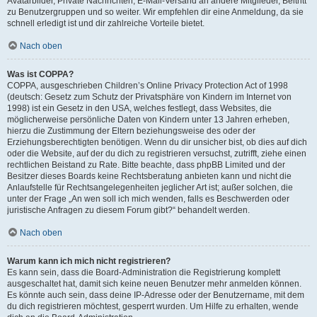
Avatarbilder, Private Nachrichten, E-Mail-Versand an andere Mitglieder, Beitritt
zu Benutzergruppen und so weiter. Wir empfehlen dir eine Anmeldung, da sie
schnell erledigt ist und dir zahlreiche Vorteile bietet.
Nach oben
Was ist COPPA?
COPPA, ausgeschrieben Children’s Online Privacy Protection Act of 1998
(deutsch: Gesetz zum Schutz der Privatsphäre von Kindern im Internet von
1998) ist ein Gesetz in den USA, welches festlegt, dass Websites, die
möglicherweise persönliche Daten von Kindern unter 13 Jahren erheben,
hierzu die Zustimmung der Eltern beziehungsweise des oder der
Erziehungsberechtigten benötigen. Wenn du dir unsicher bist, ob dies auf dich
oder die Website, auf der du dich zu registrieren versuchst, zutrifft, ziehe einen
rechtlichen Beistand zu Rate. Bitte beachte, dass phpBB Limited und der
Besitzer dieses Boards keine Rechtsberatung anbieten kann und nicht die
Anlaufstelle für Rechtsangelegenheiten jeglicher Art ist; außer solchen, die
unter der Frage „An wen soll ich mich wenden, falls es Beschwerden oder
juristische Anfragen zu diesem Forum gibt?“ behandelt werden.
Nach oben
Warum kann ich mich nicht registrieren?
Es kann sein, dass die Board-Administration die Registrierung komplett
ausgeschaltet hat, damit sich keine neuen Benutzer mehr anmelden können.
Es könnte auch sein, dass deine IP-Adresse oder der Benutzername, mit dem
du dich registrieren möchtest, gesperrt wurden. Um Hilfe zu erhalten, wende