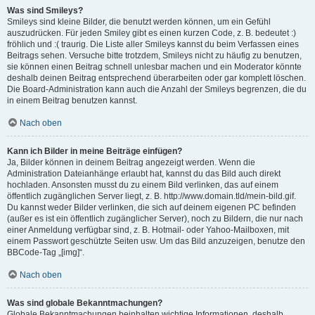
Was sind Smileys?
Smileys sind kleine Bilder, die benutzt werden können, um ein Gefühl
auszudrücken. Für jeden Smiley gibt es einen kurzen Code, z. B. bedeutet :)
fröhlich und :( traurig. Die Liste aller Smileys kannst du beim Verfassen eines
Beitrags sehen. Versuche bitte trotzdem, Smileys nicht zu häufig zu benutzen,
sie können einen Beitrag schnell unlesbar machen und ein Moderator könnte
deshalb deinen Beitrag entsprechend überarbeiten oder gar komplett löschen.
Die Board-Administration kann auch die Anzahl der Smileys begrenzen, die du
in einem Beitrag benutzen kannst.
Nach oben
Kann ich Bilder in meine Beiträge einfügen?
Ja, Bilder können in deinem Beitrag angezeigt werden. Wenn die
Administration Dateianhänge erlaubt hat, kannst du das Bild auch direkt
hochladen. Ansonsten musst du zu einem Bild verlinken, das auf einem
öffentlich zugänglichen Server liegt, z. B. http://www.domain.tld/mein-bild.gif.
Du kannst weder Bilder verlinken, die sich auf deinem eigenen PC befinden
(außer es ist ein öffentlich zugänglicher Server), noch zu Bildern, die nur nach
einer Anmeldung verfügbar sind, z. B. Hotmail- oder Yahoo-Mailboxen, mit
einem Passwort geschützte Seiten usw. Um das Bild anzuzeigen, benutze den
BBCode-Tag „[img]“.
Nach oben
Was sind globale Bekanntmachungen?
Globale Bekanntmachungen beinhalten wichtige Informationen, deshalb