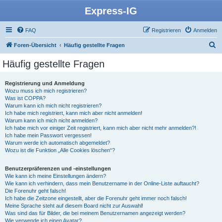
Express-IG
FAQ
Registrieren
Anmelden
S
Foren-Übersicht
Häufig gestellte Fragen
u
Häufig gestellte Fragen
c
h
Registrierung und Anmeldung
Wozu muss ich mich registrieren?
e
Was ist COPPA?
Warum kann ich mich nicht registrieren?
Ich habe mich registriert, kann mich aber nicht anmelden!
Warum kann ich mich nicht anmelden?
Ich habe mich vor einiger Zeit registriert, kann mich aber nicht mehr anmelden?!
Ich habe mein Passwort vergessen!
Warum werde ich automatisch abgemeldet?
Wozu ist die Funktion „Alle Cookies löschen“?
Benutzerpräferenzen und -einstellungen
Wie kann ich meine Einstellungen ändern?
Wie kann ich verhindern, dass mein Benutzername in der Online-Liste auftaucht?
Die Forenuhr geht falsch!
Ich habe die Zeitzone eingestellt, aber die Forenuhr geht immer noch falsch!
Meine Sprache steht auf diesem Board nicht zur Auswahl!
Was sind das für Bilder, die bei meinem Benutzernamen angezeigt werden?
Wie verwende ich einen Avatar?