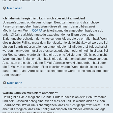
dich an die Board-Administration.
Nach oben
Ich habe mich registriert, kann mich aber nicht anmelden!
Überprüfe zuerst, ob du den richtigen Benutzernamen und das richtige
Passwort eingegeben hast. Wenn diese stimmen, dann gibt es zwei
Möglichkeiten. Wenn
COPPA
aktiviert ist und du angegeben hast, dass du
unter 13 Jahre alt bist, musst du bzw. einer deiner Eltern oder deiner
Erziehungsberechtigten den Anweisungen folgen, die du erhalten hast. Wenn
dies nicht der Fall ist, muss dein Benutzerkonto vielleicht aktiviert werden. Bei
einigen Boards müssen alle neu angemeldeten Mitglieder erst freigeschaltet
werden – entweder musst du dies selbst erledigen oder ein Administrator. Bei
der Registrierung wurde dir mitgeteilt, ob eine Aktivierung nötig ist oder nicht.
Wenn du eine E-Mail erhalten hast, folge den dort enthaltenen Anweisungen.
Ansonsten prüfe, ob du deine E-Mail-Adresse korrekt eingegeben hast oder
die E-Mail von einem Spam-Filter blockiert wurde. Wenn du dir sicher bist,
dass deine E-Mail-Adresse korrekt eingegeben wurde, dann kontaktiere einen
Administrator.
Nach oben
Warum kann ich mich nicht anmelden?
Dafür gibt es viele mögliche Gründe. Prüfe zunächst, ob dein Benutzername
und dein Passwort richtig sind. Wenn dies der Fall ist, wende dich an einen
Board-Administrator, um sicherzugehen, dass du nicht gesperrt wurdest. Es ist
ebenfalls möglich, dass ein Konfigurationsproblem mit der Website vorliegt,