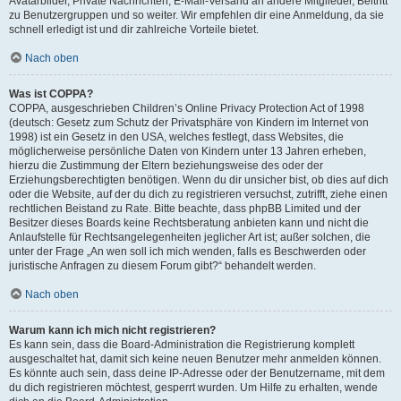
Avatarbilder, Private Nachrichten, E-Mail-Versand an andere Mitglieder, Beitritt
zu Benutzergruppen und so weiter. Wir empfehlen dir eine Anmeldung, da sie
schnell erledigt ist und dir zahlreiche Vorteile bietet.
Nach oben
Was ist COPPA?
COPPA, ausgeschrieben Children’s Online Privacy Protection Act of 1998
(deutsch: Gesetz zum Schutz der Privatsphäre von Kindern im Internet von
1998) ist ein Gesetz in den USA, welches festlegt, dass Websites, die
möglicherweise persönliche Daten von Kindern unter 13 Jahren erheben,
hierzu die Zustimmung der Eltern beziehungsweise des oder der
Erziehungsberechtigten benötigen. Wenn du dir unsicher bist, ob dies auf dich
oder die Website, auf der du dich zu registrieren versuchst, zutrifft, ziehe einen
rechtlichen Beistand zu Rate. Bitte beachte, dass phpBB Limited und der
Besitzer dieses Boards keine Rechtsberatung anbieten kann und nicht die
Anlaufstelle für Rechtsangelegenheiten jeglicher Art ist; außer solchen, die
unter der Frage „An wen soll ich mich wenden, falls es Beschwerden oder
juristische Anfragen zu diesem Forum gibt?“ behandelt werden.
Nach oben
Warum kann ich mich nicht registrieren?
Es kann sein, dass die Board-Administration die Registrierung komplett
ausgeschaltet hat, damit sich keine neuen Benutzer mehr anmelden können.
Es könnte auch sein, dass deine IP-Adresse oder der Benutzername, mit dem
du dich registrieren möchtest, gesperrt wurden. Um Hilfe zu erhalten, wende