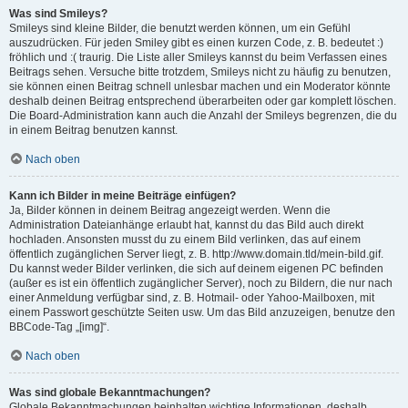
Was sind Smileys?
Smileys sind kleine Bilder, die benutzt werden können, um ein Gefühl
auszudrücken. Für jeden Smiley gibt es einen kurzen Code, z. B. bedeutet :)
fröhlich und :( traurig. Die Liste aller Smileys kannst du beim Verfassen eines
Beitrags sehen. Versuche bitte trotzdem, Smileys nicht zu häufig zu benutzen,
sie können einen Beitrag schnell unlesbar machen und ein Moderator könnte
deshalb deinen Beitrag entsprechend überarbeiten oder gar komplett löschen.
Die Board-Administration kann auch die Anzahl der Smileys begrenzen, die du
in einem Beitrag benutzen kannst.
Nach oben
Kann ich Bilder in meine Beiträge einfügen?
Ja, Bilder können in deinem Beitrag angezeigt werden. Wenn die
Administration Dateianhänge erlaubt hat, kannst du das Bild auch direkt
hochladen. Ansonsten musst du zu einem Bild verlinken, das auf einem
öffentlich zugänglichen Server liegt, z. B. http://www.domain.tld/mein-bild.gif.
Du kannst weder Bilder verlinken, die sich auf deinem eigenen PC befinden
(außer es ist ein öffentlich zugänglicher Server), noch zu Bildern, die nur nach
einer Anmeldung verfügbar sind, z. B. Hotmail- oder Yahoo-Mailboxen, mit
einem Passwort geschützte Seiten usw. Um das Bild anzuzeigen, benutze den
BBCode-Tag „[img]“.
Nach oben
Was sind globale Bekanntmachungen?
Globale Bekanntmachungen beinhalten wichtige Informationen, deshalb