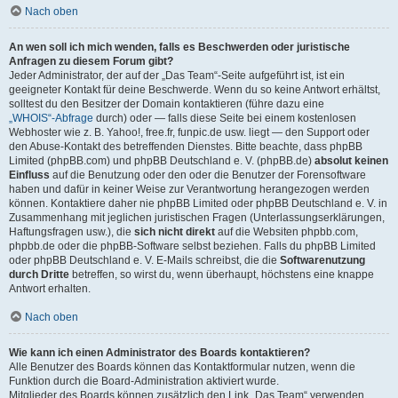
Nach oben
An wen soll ich mich wenden, falls es Beschwerden oder juristische
Anfragen zu diesem Forum gibt?
Jeder Administrator, der auf der „Das Team“-Seite aufgeführt ist, ist ein
geeigneter Kontakt für deine Beschwerde. Wenn du so keine Antwort erhältst,
solltest du den Besitzer der Domain kontaktieren (führe dazu eine
„WHOIS“-Abfrage
durch) oder — falls diese Seite bei einem kostenlosen
Webhoster wie z. B. Yahoo!, free.fr, funpic.de usw. liegt — den Support oder
den Abuse-Kontakt des betreffenden Dienstes. Bitte beachte, dass phpBB
Limited (phpBB.com) und phpBB Deutschland e. V. (phpBB.de)
absolut keinen
Einfluss
auf die Benutzung oder den oder die Benutzer der Forensoftware
haben und dafür in keiner Weise zur Verantwortung herangezogen werden
können. Kontaktiere daher nie phpBB Limited oder phpBB Deutschland e. V. in
Zusammenhang mit jeglichen juristischen Fragen (Unterlassungserklärungen,
Haftungsfragen usw.), die
sich nicht direkt
auf die Websiten phpbb.com,
phpbb.de oder die phpBB-Software selbst beziehen. Falls du phpBB Limited
oder phpBB Deutschland e. V. E-Mails schreibst, die die
Softwarenutzung
durch Dritte
betreffen, so wirst du, wenn überhaupt, höchstens eine knappe
Antwort erhalten.
Nach oben
Wie kann ich einen Administrator des Boards kontaktieren?
Alle Benutzer des Boards können das Kontaktformular nutzen, wenn die
Funktion durch die Board-Administration aktiviert wurde.
Mitglieder des Boards können zusätzlich den Link „Das Team“ verwenden.