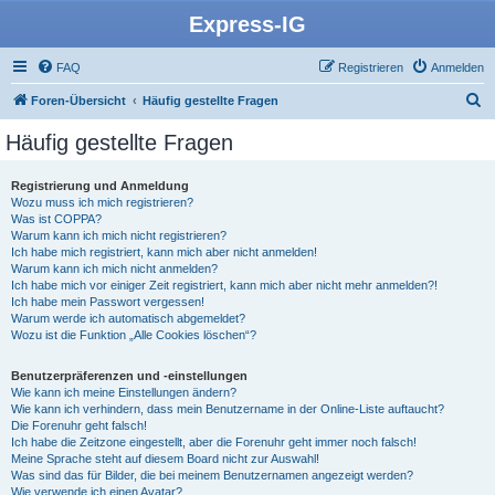
Express-IG
FAQ
Registrieren
Anmelden
S
Foren-Übersicht
Häufig gestellte Fragen
u
Häufig gestellte Fragen
c
h
Registrierung und Anmeldung
Wozu muss ich mich registrieren?
e
Was ist COPPA?
Warum kann ich mich nicht registrieren?
Ich habe mich registriert, kann mich aber nicht anmelden!
Warum kann ich mich nicht anmelden?
Ich habe mich vor einiger Zeit registriert, kann mich aber nicht mehr anmelden?!
Ich habe mein Passwort vergessen!
Warum werde ich automatisch abgemeldet?
Wozu ist die Funktion „Alle Cookies löschen“?
Benutzerpräferenzen und -einstellungen
Wie kann ich meine Einstellungen ändern?
Wie kann ich verhindern, dass mein Benutzername in der Online-Liste auftaucht?
Die Forenuhr geht falsch!
Ich habe die Zeitzone eingestellt, aber die Forenuhr geht immer noch falsch!
Meine Sprache steht auf diesem Board nicht zur Auswahl!
Was sind das für Bilder, die bei meinem Benutzernamen angezeigt werden?
Wie verwende ich einen Avatar?