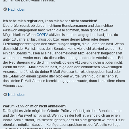
dich an die Board-Administration.
Nach oben
Ich habe mich registriert, kann mich aber nicht anmelden!
Überprüfe zuerst, ob du den richtigen Benutzernamen und das richtige
Passwort eingegeben hast. Wenn diese stimmen, dann gibt es zwei
Möglichkeiten. Wenn
COPPA
aktiviert ist und du angegeben hast, dass du
unter 13 Jahre alt bist, musst du bzw. einer deiner Eltern oder deiner
Erziehungsberechtigten den Anweisungen folgen, die du erhalten hast. Wenn
dies nicht der Fall ist, muss dein Benutzerkonto vielleicht aktiviert werden. Bei
einigen Boards müssen alle neu angemeldeten Mitglieder erst freigeschaltet
werden – entweder musst du dies selbst erledigen oder ein Administrator. Bei
der Registrierung wurde dir mitgeteilt, ob eine Aktivierung nötig ist oder nicht.
Wenn du eine E-Mail erhalten hast, folge den dort enthaltenen Anweisungen.
Ansonsten prüfe, ob du deine E-Mail-Adresse korrekt eingegeben hast oder
die E-Mail von einem Spam-Filter blockiert wurde. Wenn du dir sicher bist,
dass deine E-Mail-Adresse korrekt eingegeben wurde, dann kontaktiere einen
Administrator.
Nach oben
Warum kann ich mich nicht anmelden?
Dafür gibt es viele mögliche Gründe. Prüfe zunächst, ob dein Benutzername
und dein Passwort richtig sind. Wenn dies der Fall ist, wende dich an einen
Board-Administrator, um sicherzugehen, dass du nicht gesperrt wurdest. Es ist
ebenfalls möglich, dass ein Konfigurationsproblem mit der Website vorliegt,