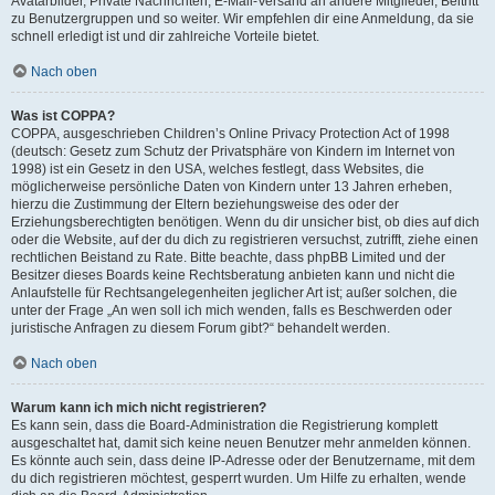
Avatarbilder, Private Nachrichten, E-Mail-Versand an andere Mitglieder, Beitritt
zu Benutzergruppen und so weiter. Wir empfehlen dir eine Anmeldung, da sie
schnell erledigt ist und dir zahlreiche Vorteile bietet.
Nach oben
Was ist COPPA?
COPPA, ausgeschrieben Children’s Online Privacy Protection Act of 1998
(deutsch: Gesetz zum Schutz der Privatsphäre von Kindern im Internet von
1998) ist ein Gesetz in den USA, welches festlegt, dass Websites, die
möglicherweise persönliche Daten von Kindern unter 13 Jahren erheben,
hierzu die Zustimmung der Eltern beziehungsweise des oder der
Erziehungsberechtigten benötigen. Wenn du dir unsicher bist, ob dies auf dich
oder die Website, auf der du dich zu registrieren versuchst, zutrifft, ziehe einen
rechtlichen Beistand zu Rate. Bitte beachte, dass phpBB Limited und der
Besitzer dieses Boards keine Rechtsberatung anbieten kann und nicht die
Anlaufstelle für Rechtsangelegenheiten jeglicher Art ist; außer solchen, die
unter der Frage „An wen soll ich mich wenden, falls es Beschwerden oder
juristische Anfragen zu diesem Forum gibt?“ behandelt werden.
Nach oben
Warum kann ich mich nicht registrieren?
Es kann sein, dass die Board-Administration die Registrierung komplett
ausgeschaltet hat, damit sich keine neuen Benutzer mehr anmelden können.
Es könnte auch sein, dass deine IP-Adresse oder der Benutzername, mit dem
du dich registrieren möchtest, gesperrt wurden. Um Hilfe zu erhalten, wende