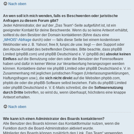
Nach oben
An wen soll ich mich wenden, falls es Beschwerden oder juristische
Anfragen zu diesem Forum gibt?
Jeder Administrator, der auf der „Das Team“-Seite aufgeführt ist, ist ein
geeigneter Kontakt für deine Beschwerde. Wenn du so keine Antwort erhältst,
solltest du den Besitzer der Domain kontaktieren (führe dazu eine
„WHOIS“-Abfrage
durch) oder — falls diese Seite bei einem kostenlosen
Webhoster wie z. B. Yahoo!, free.fr, funpic.de usw. liegt — den Support oder
den Abuse-Kontakt des betreffenden Dienstes. Bitte beachte, dass phpBB
Limited (phpBB.com) und phpBB Deutschland e. V. (phpBB.de)
absolut keinen
Einfluss
auf die Benutzung oder den oder die Benutzer der Forensoftware
haben und dafür in keiner Weise zur Verantwortung herangezogen werden
können. Kontaktiere daher nie phpBB Limited oder phpBB Deutschland e. V. in
Zusammenhang mit jeglichen juristischen Fragen (Unterlassungserklärungen,
Haftungsfragen usw.), die
sich nicht direkt
auf die Websiten phpbb.com,
phpbb.de oder die phpBB-Software selbst beziehen. Falls du phpBB Limited
oder phpBB Deutschland e. V. E-Mails schreibst, die die
Softwarenutzung
durch Dritte
betreffen, so wirst du, wenn überhaupt, höchstens eine knappe
Antwort erhalten.
Nach oben
Wie kann ich einen Administrator des Boards kontaktieren?
Alle Benutzer des Boards können das Kontaktformular nutzen, wenn die
Funktion durch die Board-Administration aktiviert wurde.
Mitglieder des Boards können zusätzlich den Link „Das Team“ verwenden.