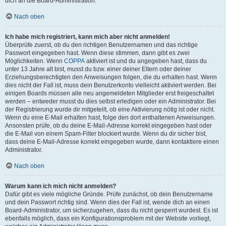
dich an die Board-Administration.
Nach oben
Ich habe mich registriert, kann mich aber nicht anmelden!
Überprüfe zuerst, ob du den richtigen Benutzernamen und das richtige
Passwort eingegeben hast. Wenn diese stimmen, dann gibt es zwei
Möglichkeiten. Wenn
COPPA
aktiviert ist und du angegeben hast, dass du
unter 13 Jahre alt bist, musst du bzw. einer deiner Eltern oder deiner
Erziehungsberechtigten den Anweisungen folgen, die du erhalten hast. Wenn
dies nicht der Fall ist, muss dein Benutzerkonto vielleicht aktiviert werden. Bei
einigen Boards müssen alle neu angemeldeten Mitglieder erst freigeschaltet
werden – entweder musst du dies selbst erledigen oder ein Administrator. Bei
der Registrierung wurde dir mitgeteilt, ob eine Aktivierung nötig ist oder nicht.
Wenn du eine E-Mail erhalten hast, folge den dort enthaltenen Anweisungen.
Ansonsten prüfe, ob du deine E-Mail-Adresse korrekt eingegeben hast oder
die E-Mail von einem Spam-Filter blockiert wurde. Wenn du dir sicher bist,
dass deine E-Mail-Adresse korrekt eingegeben wurde, dann kontaktiere einen
Administrator.
Nach oben
Warum kann ich mich nicht anmelden?
Dafür gibt es viele mögliche Gründe. Prüfe zunächst, ob dein Benutzername
und dein Passwort richtig sind. Wenn dies der Fall ist, wende dich an einen
Board-Administrator, um sicherzugehen, dass du nicht gesperrt wurdest. Es ist
ebenfalls möglich, dass ein Konfigurationsproblem mit der Website vorliegt,