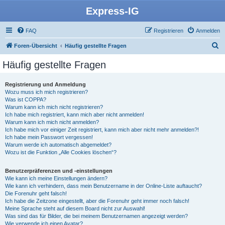
Express-IG
FAQ
Registrieren
Anmelden
S
Foren-Übersicht
Häufig gestellte Fragen
u
Häufig gestellte Fragen
c
h
Registrierung und Anmeldung
Wozu muss ich mich registrieren?
e
Was ist COPPA?
Warum kann ich mich nicht registrieren?
Ich habe mich registriert, kann mich aber nicht anmelden!
Warum kann ich mich nicht anmelden?
Ich habe mich vor einiger Zeit registriert, kann mich aber nicht mehr anmelden?!
Ich habe mein Passwort vergessen!
Warum werde ich automatisch abgemeldet?
Wozu ist die Funktion „Alle Cookies löschen“?
Benutzerpräferenzen und -einstellungen
Wie kann ich meine Einstellungen ändern?
Wie kann ich verhindern, dass mein Benutzername in der Online-Liste auftaucht?
Die Forenuhr geht falsch!
Ich habe die Zeitzone eingestellt, aber die Forenuhr geht immer noch falsch!
Meine Sprache steht auf diesem Board nicht zur Auswahl!
Was sind das für Bilder, die bei meinem Benutzernamen angezeigt werden?
Wie verwende ich einen Avatar?