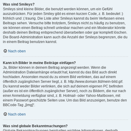
Was sind Smileys?
Smileys sind kleine Bilder, die benutzt werden können, um ein Gefühl
auszudrücken. Für jeden Smiley gibt es einen kurzen Code, z. B. bedeutet :)
fröhlich und :( traurig. Die Liste aller Smileys kannst du beim Verfassen eines
Beitrags sehen. Versuche bitte trotzdem, Smileys nicht zu häufig zu benutzen,
sie können einen Beitrag schnell unlesbar machen und ein Moderator könnte
deshalb deinen Beitrag entsprechend überarbeiten oder gar komplett löschen.
Die Board-Administration kann auch die Anzahl der Smileys begrenzen, die du
in einem Beitrag benutzen kannst.
Nach oben
Kann ich Bilder in meine Beiträge einfügen?
Ja, Bilder können in deinem Beitrag angezeigt werden. Wenn die
Administration Dateianhänge erlaubt hat, kannst du das Bild auch direkt
hochladen. Ansonsten musst du zu einem Bild verlinken, das auf einem
öffentlich zugänglichen Server liegt, z. B. http://www.domain.tld/mein-bild.gif.
Du kannst weder Bilder verlinken, die sich auf deinem eigenen PC befinden
(außer es ist ein öffentlich zugänglicher Server), noch zu Bildern, die nur nach
einer Anmeldung verfügbar sind, z. B. Hotmail- oder Yahoo-Mailboxen, mit
einem Passwort geschützte Seiten usw. Um das Bild anzuzeigen, benutze den
BBCode-Tag „[img]“.
Nach oben
Was sind globale Bekanntmachungen?
Globale Bekanntmachungen beinhalten wichtige Informationen, deshalb