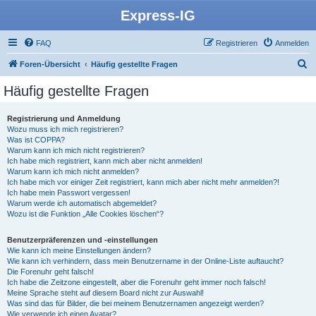
Express-IG
FAQ
Registrieren
Anmelden
S
Foren-Übersicht
Häufig gestellte Fragen
u
Häufig gestellte Fragen
c
h
Registrierung und Anmeldung
Wozu muss ich mich registrieren?
e
Was ist COPPA?
Warum kann ich mich nicht registrieren?
Ich habe mich registriert, kann mich aber nicht anmelden!
Warum kann ich mich nicht anmelden?
Ich habe mich vor einiger Zeit registriert, kann mich aber nicht mehr anmelden?!
Ich habe mein Passwort vergessen!
Warum werde ich automatisch abgemeldet?
Wozu ist die Funktion „Alle Cookies löschen“?
Benutzerpräferenzen und -einstellungen
Wie kann ich meine Einstellungen ändern?
Wie kann ich verhindern, dass mein Benutzername in der Online-Liste auftaucht?
Die Forenuhr geht falsch!
Ich habe die Zeitzone eingestellt, aber die Forenuhr geht immer noch falsch!
Meine Sprache steht auf diesem Board nicht zur Auswahl!
Was sind das für Bilder, die bei meinem Benutzernamen angezeigt werden?
Wie verwende ich einen Avatar?