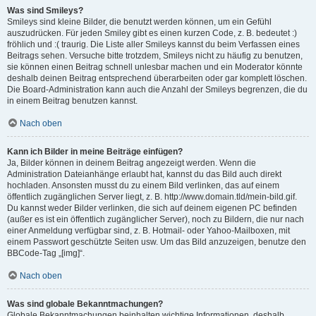
Was sind Smileys?
Smileys sind kleine Bilder, die benutzt werden können, um ein Gefühl
auszudrücken. Für jeden Smiley gibt es einen kurzen Code, z. B. bedeutet :)
fröhlich und :( traurig. Die Liste aller Smileys kannst du beim Verfassen eines
Beitrags sehen. Versuche bitte trotzdem, Smileys nicht zu häufig zu benutzen,
sie können einen Beitrag schnell unlesbar machen und ein Moderator könnte
deshalb deinen Beitrag entsprechend überarbeiten oder gar komplett löschen.
Die Board-Administration kann auch die Anzahl der Smileys begrenzen, die du
in einem Beitrag benutzen kannst.
Nach oben
Kann ich Bilder in meine Beiträge einfügen?
Ja, Bilder können in deinem Beitrag angezeigt werden. Wenn die
Administration Dateianhänge erlaubt hat, kannst du das Bild auch direkt
hochladen. Ansonsten musst du zu einem Bild verlinken, das auf einem
öffentlich zugänglichen Server liegt, z. B. http://www.domain.tld/mein-bild.gif.
Du kannst weder Bilder verlinken, die sich auf deinem eigenen PC befinden
(außer es ist ein öffentlich zugänglicher Server), noch zu Bildern, die nur nach
einer Anmeldung verfügbar sind, z. B. Hotmail- oder Yahoo-Mailboxen, mit
einem Passwort geschützte Seiten usw. Um das Bild anzuzeigen, benutze den
BBCode-Tag „[img]“.
Nach oben
Was sind globale Bekanntmachungen?
Globale Bekanntmachungen beinhalten wichtige Informationen, deshalb