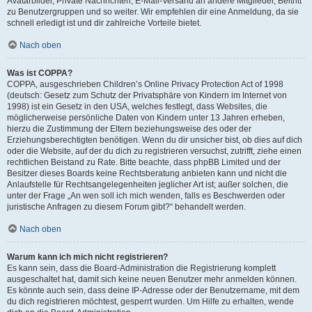
Avatarbilder, Private Nachrichten, E-Mail-Versand an andere Mitglieder, Beitritt
zu Benutzergruppen und so weiter. Wir empfehlen dir eine Anmeldung, da sie
schnell erledigt ist und dir zahlreiche Vorteile bietet.
Nach oben
Was ist COPPA?
COPPA, ausgeschrieben Children’s Online Privacy Protection Act of 1998
(deutsch: Gesetz zum Schutz der Privatsphäre von Kindern im Internet von
1998) ist ein Gesetz in den USA, welches festlegt, dass Websites, die
möglicherweise persönliche Daten von Kindern unter 13 Jahren erheben,
hierzu die Zustimmung der Eltern beziehungsweise des oder der
Erziehungsberechtigten benötigen. Wenn du dir unsicher bist, ob dies auf dich
oder die Website, auf der du dich zu registrieren versuchst, zutrifft, ziehe einen
rechtlichen Beistand zu Rate. Bitte beachte, dass phpBB Limited und der
Besitzer dieses Boards keine Rechtsberatung anbieten kann und nicht die
Anlaufstelle für Rechtsangelegenheiten jeglicher Art ist; außer solchen, die
unter der Frage „An wen soll ich mich wenden, falls es Beschwerden oder
juristische Anfragen zu diesem Forum gibt?“ behandelt werden.
Nach oben
Warum kann ich mich nicht registrieren?
Es kann sein, dass die Board-Administration die Registrierung komplett
ausgeschaltet hat, damit sich keine neuen Benutzer mehr anmelden können.
Es könnte auch sein, dass deine IP-Adresse oder der Benutzername, mit dem
du dich registrieren möchtest, gesperrt wurden. Um Hilfe zu erhalten, wende