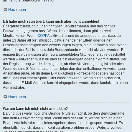
dich an die Board-Administration.
Nach oben
Ich habe mich registriert, kann mich aber nicht anmelden!
Überprüfe zuerst, ob du den richtigen Benutzernamen und das richtige
Passwort eingegeben hast. Wenn diese stimmen, dann gibt es zwei
Möglichkeiten. Wenn
COPPA
aktiviert ist und du angegeben hast, dass du
unter 13 Jahre alt bist, musst du bzw. einer deiner Eltern oder deiner
Erziehungsberechtigten den Anweisungen folgen, die du erhalten hast. Wenn
dies nicht der Fall ist, muss dein Benutzerkonto vielleicht aktiviert werden. Bei
einigen Boards müssen alle neu angemeldeten Mitglieder erst freigeschaltet
werden – entweder musst du dies selbst erledigen oder ein Administrator. Bei
der Registrierung wurde dir mitgeteilt, ob eine Aktivierung nötig ist oder nicht.
Wenn du eine E-Mail erhalten hast, folge den dort enthaltenen Anweisungen.
Ansonsten prüfe, ob du deine E-Mail-Adresse korrekt eingegeben hast oder
die E-Mail von einem Spam-Filter blockiert wurde. Wenn du dir sicher bist,
dass deine E-Mail-Adresse korrekt eingegeben wurde, dann kontaktiere einen
Administrator.
Nach oben
Warum kann ich mich nicht anmelden?
Dafür gibt es viele mögliche Gründe. Prüfe zunächst, ob dein Benutzername
und dein Passwort richtig sind. Wenn dies der Fall ist, wende dich an einen
Board-Administrator, um sicherzugehen, dass du nicht gesperrt wurdest. Es ist
ebenfalls möglich, dass ein Konfigurationsproblem mit der Website vorliegt,