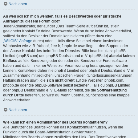
Nach oben
An wen soll ich mich wenden, falls es Beschwerden oder juristische
Anfragen zu diesem Forum gibt?
Jeder Administrator, der auf der „Das Team“-Seite aufgeführt ist, ist ein
geeigneter Kontakt für deine Beschwerde. Wenn du so keine Antwort erhältst,
solltest du den Besitzer der Domain kontaktieren (führe dazu eine
„WHOIS“-Abfrage
durch) oder — falls diese Seite bei einem kostenlosen
Webhoster wie z. B. Yahoo!, free.fr, funpic.de usw. liegt — den Support oder
den Abuse-Kontakt des betreffenden Dienstes. Bitte beachte, dass phpBB
Limited (phpBB.com) und phpBB Deutschland e. V. (phpBB.de)
absolut keinen
Einfluss
auf die Benutzung oder den oder die Benutzer der Forensoftware
haben und dafür in keiner Weise zur Verantwortung herangezogen werden
können. Kontaktiere daher nie phpBB Limited oder phpBB Deutschland e. V. in
Zusammenhang mit jeglichen juristischen Fragen (Unterlassungserklärungen,
Haftungsfragen usw.), die
sich nicht direkt
auf die Websiten phpbb.com,
phpbb.de oder die phpBB-Software selbst beziehen. Falls du phpBB Limited
oder phpBB Deutschland e. V. E-Mails schreibst, die die
Softwarenutzung
durch Dritte
betreffen, so wirst du, wenn überhaupt, höchstens eine knappe
Antwort erhalten.
Nach oben
Wie kann ich einen Administrator des Boards kontaktieren?
Alle Benutzer des Boards können das Kontaktformular nutzen, wenn die
Funktion durch die Board-Administration aktiviert wurde.
Mitglieder des Boards können zusätzlich den Link „Das Team“ verwenden.