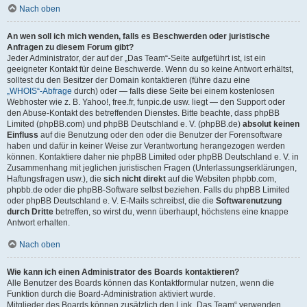
Nach oben
An wen soll ich mich wenden, falls es Beschwerden oder juristische
Anfragen zu diesem Forum gibt?
Jeder Administrator, der auf der „Das Team“-Seite aufgeführt ist, ist ein
geeigneter Kontakt für deine Beschwerde. Wenn du so keine Antwort erhältst,
solltest du den Besitzer der Domain kontaktieren (führe dazu eine
„WHOIS“-Abfrage
durch) oder — falls diese Seite bei einem kostenlosen
Webhoster wie z. B. Yahoo!, free.fr, funpic.de usw. liegt — den Support oder
den Abuse-Kontakt des betreffenden Dienstes. Bitte beachte, dass phpBB
Limited (phpBB.com) und phpBB Deutschland e. V. (phpBB.de)
absolut keinen
Einfluss
auf die Benutzung oder den oder die Benutzer der Forensoftware
haben und dafür in keiner Weise zur Verantwortung herangezogen werden
können. Kontaktiere daher nie phpBB Limited oder phpBB Deutschland e. V. in
Zusammenhang mit jeglichen juristischen Fragen (Unterlassungserklärungen,
Haftungsfragen usw.), die
sich nicht direkt
auf die Websiten phpbb.com,
phpbb.de oder die phpBB-Software selbst beziehen. Falls du phpBB Limited
oder phpBB Deutschland e. V. E-Mails schreibst, die die
Softwarenutzung
durch Dritte
betreffen, so wirst du, wenn überhaupt, höchstens eine knappe
Antwort erhalten.
Nach oben
Wie kann ich einen Administrator des Boards kontaktieren?
Alle Benutzer des Boards können das Kontaktformular nutzen, wenn die
Funktion durch die Board-Administration aktiviert wurde.
Mitglieder des Boards können zusätzlich den Link „Das Team“ verwenden.