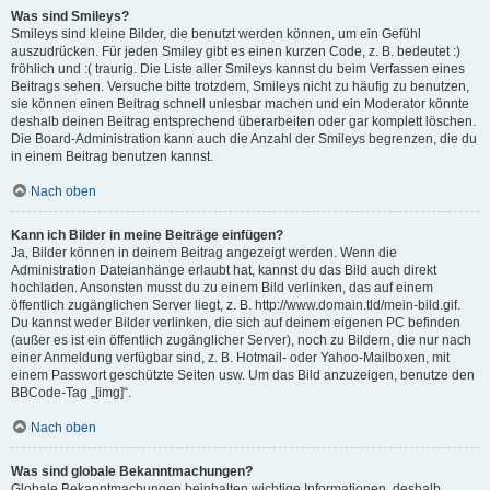
Was sind Smileys?
Smileys sind kleine Bilder, die benutzt werden können, um ein Gefühl
auszudrücken. Für jeden Smiley gibt es einen kurzen Code, z. B. bedeutet :)
fröhlich und :( traurig. Die Liste aller Smileys kannst du beim Verfassen eines
Beitrags sehen. Versuche bitte trotzdem, Smileys nicht zu häufig zu benutzen,
sie können einen Beitrag schnell unlesbar machen und ein Moderator könnte
deshalb deinen Beitrag entsprechend überarbeiten oder gar komplett löschen.
Die Board-Administration kann auch die Anzahl der Smileys begrenzen, die du
in einem Beitrag benutzen kannst.
Nach oben
Kann ich Bilder in meine Beiträge einfügen?
Ja, Bilder können in deinem Beitrag angezeigt werden. Wenn die
Administration Dateianhänge erlaubt hat, kannst du das Bild auch direkt
hochladen. Ansonsten musst du zu einem Bild verlinken, das auf einem
öffentlich zugänglichen Server liegt, z. B. http://www.domain.tld/mein-bild.gif.
Du kannst weder Bilder verlinken, die sich auf deinem eigenen PC befinden
(außer es ist ein öffentlich zugänglicher Server), noch zu Bildern, die nur nach
einer Anmeldung verfügbar sind, z. B. Hotmail- oder Yahoo-Mailboxen, mit
einem Passwort geschützte Seiten usw. Um das Bild anzuzeigen, benutze den
BBCode-Tag „[img]“.
Nach oben
Was sind globale Bekanntmachungen?
Globale Bekanntmachungen beinhalten wichtige Informationen, deshalb