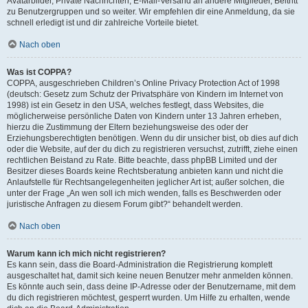
Avatarbilder, Private Nachrichten, E-Mail-Versand an andere Mitglieder, Beitritt
zu Benutzergruppen und so weiter. Wir empfehlen dir eine Anmeldung, da sie
schnell erledigt ist und dir zahlreiche Vorteile bietet.
Nach oben
Was ist COPPA?
COPPA, ausgeschrieben Children’s Online Privacy Protection Act of 1998
(deutsch: Gesetz zum Schutz der Privatsphäre von Kindern im Internet von
1998) ist ein Gesetz in den USA, welches festlegt, dass Websites, die
möglicherweise persönliche Daten von Kindern unter 13 Jahren erheben,
hierzu die Zustimmung der Eltern beziehungsweise des oder der
Erziehungsberechtigten benötigen. Wenn du dir unsicher bist, ob dies auf dich
oder die Website, auf der du dich zu registrieren versuchst, zutrifft, ziehe einen
rechtlichen Beistand zu Rate. Bitte beachte, dass phpBB Limited und der
Besitzer dieses Boards keine Rechtsberatung anbieten kann und nicht die
Anlaufstelle für Rechtsangelegenheiten jeglicher Art ist; außer solchen, die
unter der Frage „An wen soll ich mich wenden, falls es Beschwerden oder
juristische Anfragen zu diesem Forum gibt?“ behandelt werden.
Nach oben
Warum kann ich mich nicht registrieren?
Es kann sein, dass die Board-Administration die Registrierung komplett
ausgeschaltet hat, damit sich keine neuen Benutzer mehr anmelden können.
Es könnte auch sein, dass deine IP-Adresse oder der Benutzername, mit dem
du dich registrieren möchtest, gesperrt wurden. Um Hilfe zu erhalten, wende