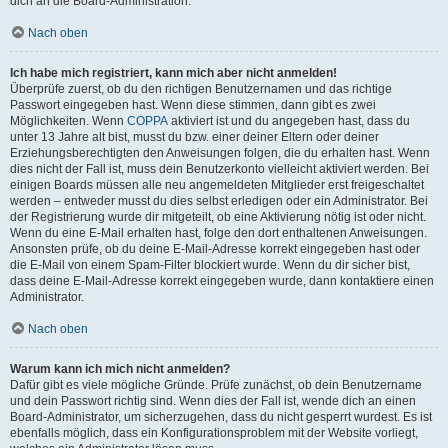
dich an die Board-Administration.
Nach oben
Ich habe mich registriert, kann mich aber nicht anmelden!
Überprüfe zuerst, ob du den richtigen Benutzernamen und das richtige
Passwort eingegeben hast. Wenn diese stimmen, dann gibt es zwei
Möglichkeiten. Wenn
COPPA
aktiviert ist und du angegeben hast, dass du
unter 13 Jahre alt bist, musst du bzw. einer deiner Eltern oder deiner
Erziehungsberechtigten den Anweisungen folgen, die du erhalten hast. Wenn
dies nicht der Fall ist, muss dein Benutzerkonto vielleicht aktiviert werden. Bei
einigen Boards müssen alle neu angemeldeten Mitglieder erst freigeschaltet
werden – entweder musst du dies selbst erledigen oder ein Administrator. Bei
der Registrierung wurde dir mitgeteilt, ob eine Aktivierung nötig ist oder nicht.
Wenn du eine E-Mail erhalten hast, folge den dort enthaltenen Anweisungen.
Ansonsten prüfe, ob du deine E-Mail-Adresse korrekt eingegeben hast oder
die E-Mail von einem Spam-Filter blockiert wurde. Wenn du dir sicher bist,
dass deine E-Mail-Adresse korrekt eingegeben wurde, dann kontaktiere einen
Administrator.
Nach oben
Warum kann ich mich nicht anmelden?
Dafür gibt es viele mögliche Gründe. Prüfe zunächst, ob dein Benutzername
und dein Passwort richtig sind. Wenn dies der Fall ist, wende dich an einen
Board-Administrator, um sicherzugehen, dass du nicht gesperrt wurdest. Es ist
ebenfalls möglich, dass ein Konfigurationsproblem mit der Website vorliegt,