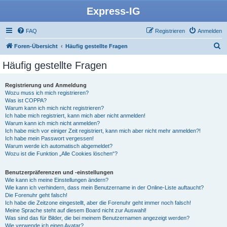
Express-IG
FAQ
Registrieren
Anmelden
S
Foren-Übersicht
Häufig gestellte Fragen
u
Häufig gestellte Fragen
c
h
Registrierung und Anmeldung
Wozu muss ich mich registrieren?
e
Was ist COPPA?
Warum kann ich mich nicht registrieren?
Ich habe mich registriert, kann mich aber nicht anmelden!
Warum kann ich mich nicht anmelden?
Ich habe mich vor einiger Zeit registriert, kann mich aber nicht mehr anmelden?!
Ich habe mein Passwort vergessen!
Warum werde ich automatisch abgemeldet?
Wozu ist die Funktion „Alle Cookies löschen“?
Benutzerpräferenzen und -einstellungen
Wie kann ich meine Einstellungen ändern?
Wie kann ich verhindern, dass mein Benutzername in der Online-Liste auftaucht?
Die Forenuhr geht falsch!
Ich habe die Zeitzone eingestellt, aber die Forenuhr geht immer noch falsch!
Meine Sprache steht auf diesem Board nicht zur Auswahl!
Was sind das für Bilder, die bei meinem Benutzernamen angezeigt werden?
Wie verwende ich einen Avatar?