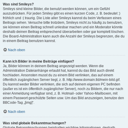
Was sind Smileys?
Smileys sind kleine Bilder, die benutzt werden können, um ein Gefühl
auszudrücken. Für jeden Smiley gibt es einen kurzen Code, z. B. bedeutet :)
fröhlich und :( traurig. Die Liste aller Smileys kannst du beim Verfassen eines
Beitrags sehen. Versuche bitte trotzdem, Smileys nicht zu häufig zu benutzen,
sie können einen Beitrag schnell unlesbar machen und ein Moderator könnte
deshalb deinen Beitrag entsprechend überarbeiten oder gar komplett löschen.
Die Board-Administration kann auch die Anzahl der Smileys begrenzen, die du
in einem Beitrag benutzen kannst.
Nach oben
Kann ich Bilder in meine Beiträge einfügen?
Ja, Bilder können in deinem Beitrag angezeigt werden. Wenn die
Administration Dateianhänge erlaubt hat, kannst du das Bild auch direkt
hochladen. Ansonsten musst du zu einem Bild verlinken, das auf einem
öffentlich zugänglichen Server liegt, z. B. http://www.domain.tld/mein-bild.gif.
Du kannst weder Bilder verlinken, die sich auf deinem eigenen PC befinden
(außer es ist ein öffentlich zugänglicher Server), noch zu Bildern, die nur nach
einer Anmeldung verfügbar sind, z. B. Hotmail- oder Yahoo-Mailboxen, mit
einem Passwort geschützte Seiten usw. Um das Bild anzuzeigen, benutze den
BBCode-Tag „[img]“.
Nach oben
Was sind globale Bekanntmachungen?
Globale Bekanntmachungen beinhalten wichtige Informationen, deshalb