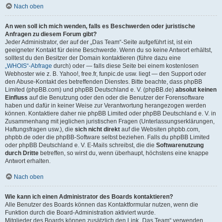
Nach oben
An wen soll ich mich wenden, falls es Beschwerden oder juristische
Anfragen zu diesem Forum gibt?
Jeder Administrator, der auf der „Das Team“-Seite aufgeführt ist, ist ein
geeigneter Kontakt für deine Beschwerde. Wenn du so keine Antwort erhältst,
solltest du den Besitzer der Domain kontaktieren (führe dazu eine
„WHOIS“-Abfrage
durch) oder — falls diese Seite bei einem kostenlosen
Webhoster wie z. B. Yahoo!, free.fr, funpic.de usw. liegt — den Support oder
den Abuse-Kontakt des betreffenden Dienstes. Bitte beachte, dass phpBB
Limited (phpBB.com) und phpBB Deutschland e. V. (phpBB.de)
absolut keinen
Einfluss
auf die Benutzung oder den oder die Benutzer der Forensoftware
haben und dafür in keiner Weise zur Verantwortung herangezogen werden
können. Kontaktiere daher nie phpBB Limited oder phpBB Deutschland e. V. in
Zusammenhang mit jeglichen juristischen Fragen (Unterlassungserklärungen,
Haftungsfragen usw.), die
sich nicht direkt
auf die Websiten phpbb.com,
phpbb.de oder die phpBB-Software selbst beziehen. Falls du phpBB Limited
oder phpBB Deutschland e. V. E-Mails schreibst, die die
Softwarenutzung
durch Dritte
betreffen, so wirst du, wenn überhaupt, höchstens eine knappe
Antwort erhalten.
Nach oben
Wie kann ich einen Administrator des Boards kontaktieren?
Alle Benutzer des Boards können das Kontaktformular nutzen, wenn die
Funktion durch die Board-Administration aktiviert wurde.
Mitglieder des Boards können zusätzlich den Link „Das Team“ verwenden.