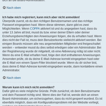
dich an die Board-Administration.
Nach oben
Ich habe mich registriert, kann mich aber nicht anmelden!
Überprüfe zuerst, ob du den richtigen Benutzernamen und das richtige
Passwort eingegeben hast. Wenn diese stimmen, dann gibt es zwei
Möglichkeiten. Wenn
COPPA
aktiviert ist und du angegeben hast, dass du
unter 13 Jahre alt bist, musst du bzw. einer deiner Eltern oder deiner
Erziehungsberechtigten den Anweisungen folgen, die du erhalten hast. Wenn
dies nicht der Fall ist, muss dein Benutzerkonto vielleicht aktiviert werden. Bei
einigen Boards müssen alle neu angemeldeten Mitglieder erst freigeschaltet
werden – entweder musst du dies selbst erledigen oder ein Administrator. Bei
der Registrierung wurde dir mitgeteilt, ob eine Aktivierung nötig ist oder nicht.
Wenn du eine E-Mail erhalten hast, folge den dort enthaltenen Anweisungen.
Ansonsten prüfe, ob du deine E-Mail-Adresse korrekt eingegeben hast oder
die E-Mail von einem Spam-Filter blockiert wurde. Wenn du dir sicher bist,
dass deine E-Mail-Adresse korrekt eingegeben wurde, dann kontaktiere einen
Administrator.
Nach oben
Warum kann ich mich nicht anmelden?
Dafür gibt es viele mögliche Gründe. Prüfe zunächst, ob dein Benutzername
und dein Passwort richtig sind. Wenn dies der Fall ist, wende dich an einen
Board-Administrator, um sicherzugehen, dass du nicht gesperrt wurdest. Es ist
ebenfalls möglich, dass ein Konfigurationsproblem mit der Website vorliegt,