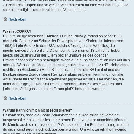
Avatarbilder, Private Nachrichten, E-Mail-Versand an andere Mitglieder, Beitritt
zu Benutzergruppen und so weiter. Wir empfehlen dir eine Anmeldung, da sie
schnell erledigt ist und dir zahlreiche Vorteile bietet.
Nach oben
Was ist COPPA?
COPPA, ausgeschrieben Children’s Online Privacy Protection Act of 1998
(deutsch: Gesetz zum Schutz der Privatsphäre von Kindern im Internet von
1998) ist ein Gesetz in den USA, welches festlegt, dass Websites, die
möglicherweise persönliche Daten von Kindern unter 13 Jahren erheben,
hierzu die Zustimmung der Eltern beziehungsweise des oder der
Erziehungsberechtigten benötigen. Wenn du dir unsicher bist, ob dies auf dich
oder die Website, auf der du dich zu registrieren versuchst, zutrifft, ziehe einen
rechtlichen Beistand zu Rate. Bitte beachte, dass phpBB Limited und der
Besitzer dieses Boards keine Rechtsberatung anbieten kann und nicht die
Anlaufstelle für Rechtsangelegenheiten jeglicher Art ist; außer solchen, die
unter der Frage „An wen soll ich mich wenden, falls es Beschwerden oder
juristische Anfragen zu diesem Forum gibt?“ behandelt werden.
Nach oben
Warum kann ich mich nicht registrieren?
Es kann sein, dass die Board-Administration die Registrierung komplett
ausgeschaltet hat, damit sich keine neuen Benutzer mehr anmelden können.
Es könnte auch sein, dass deine IP-Adresse oder der Benutzername, mit dem
du dich registrieren möchtest, gesperrt wurden. Um Hilfe zu erhalten, wende