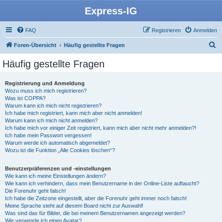
Express-IG
FAQ
Registrieren
Anmelden
S
Foren-Übersicht
Häufig gestellte Fragen
u
Häufig gestellte Fragen
c
h
Registrierung und Anmeldung
Wozu muss ich mich registrieren?
e
Was ist COPPA?
Warum kann ich mich nicht registrieren?
Ich habe mich registriert, kann mich aber nicht anmelden!
Warum kann ich mich nicht anmelden?
Ich habe mich vor einiger Zeit registriert, kann mich aber nicht mehr anmelden?!
Ich habe mein Passwort vergessen!
Warum werde ich automatisch abgemeldet?
Wozu ist die Funktion „Alle Cookies löschen“?
Benutzerpräferenzen und -einstellungen
Wie kann ich meine Einstellungen ändern?
Wie kann ich verhindern, dass mein Benutzername in der Online-Liste auftaucht?
Die Forenuhr geht falsch!
Ich habe die Zeitzone eingestellt, aber die Forenuhr geht immer noch falsch!
Meine Sprache steht auf diesem Board nicht zur Auswahl!
Was sind das für Bilder, die bei meinem Benutzernamen angezeigt werden?
Wie verwende ich einen Avatar?