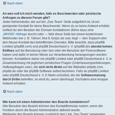
Nach oben
An wen soll ich mich wenden, falls es Beschwerden oder juristische
Anfragen zu diesem Forum gibt?
Jeder Administrator, der auf der „Das Team“-Seite aufgeführt ist, ist ein
geeigneter Kontakt für deine Beschwerde. Wenn du so keine Antwort erhältst,
solltest du den Besitzer der Domain kontaktieren (führe dazu eine
„WHOIS“-Abfrage
durch) oder — falls diese Seite bei einem kostenlosen
Webhoster wie z. B. Yahoo!, free.fr, funpic.de usw. liegt — den Support oder
den Abuse-Kontakt des betreffenden Dienstes. Bitte beachte, dass phpBB
Limited (phpBB.com) und phpBB Deutschland e. V. (phpBB.de)
absolut keinen
Einfluss
auf die Benutzung oder den oder die Benutzer der Forensoftware
haben und dafür in keiner Weise zur Verantwortung herangezogen werden
können. Kontaktiere daher nie phpBB Limited oder phpBB Deutschland e. V. in
Zusammenhang mit jeglichen juristischen Fragen (Unterlassungserklärungen,
Haftungsfragen usw.), die
sich nicht direkt
auf die Websiten phpbb.com,
phpbb.de oder die phpBB-Software selbst beziehen. Falls du phpBB Limited
oder phpBB Deutschland e. V. E-Mails schreibst, die die
Softwarenutzung
durch Dritte
betreffen, so wirst du, wenn überhaupt, höchstens eine knappe
Antwort erhalten.
Nach oben
Wie kann ich einen Administrator des Boards kontaktieren?
Alle Benutzer des Boards können das Kontaktformular nutzen, wenn die
Funktion durch die Board-Administration aktiviert wurde.
Mitglieder des Boards können zusätzlich den Link „Das Team“ verwenden.