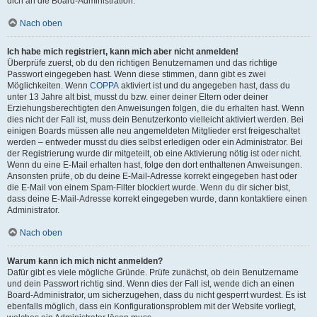
dich an die Board-Administration.
Nach oben
Ich habe mich registriert, kann mich aber nicht anmelden!
Überprüfe zuerst, ob du den richtigen Benutzernamen und das richtige
Passwort eingegeben hast. Wenn diese stimmen, dann gibt es zwei
Möglichkeiten. Wenn
COPPA
aktiviert ist und du angegeben hast, dass du
unter 13 Jahre alt bist, musst du bzw. einer deiner Eltern oder deiner
Erziehungsberechtigten den Anweisungen folgen, die du erhalten hast. Wenn
dies nicht der Fall ist, muss dein Benutzerkonto vielleicht aktiviert werden. Bei
einigen Boards müssen alle neu angemeldeten Mitglieder erst freigeschaltet
werden – entweder musst du dies selbst erledigen oder ein Administrator. Bei
der Registrierung wurde dir mitgeteilt, ob eine Aktivierung nötig ist oder nicht.
Wenn du eine E-Mail erhalten hast, folge den dort enthaltenen Anweisungen.
Ansonsten prüfe, ob du deine E-Mail-Adresse korrekt eingegeben hast oder
die E-Mail von einem Spam-Filter blockiert wurde. Wenn du dir sicher bist,
dass deine E-Mail-Adresse korrekt eingegeben wurde, dann kontaktiere einen
Administrator.
Nach oben
Warum kann ich mich nicht anmelden?
Dafür gibt es viele mögliche Gründe. Prüfe zunächst, ob dein Benutzername
und dein Passwort richtig sind. Wenn dies der Fall ist, wende dich an einen
Board-Administrator, um sicherzugehen, dass du nicht gesperrt wurdest. Es ist
ebenfalls möglich, dass ein Konfigurationsproblem mit der Website vorliegt,