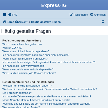
Express-IG
FAQ
Registrieren
Anmelden
S
Foren-Übersicht
Häufig gestellte Fragen
u
Häufig gestellte Fragen
c
h
Registrierung und Anmeldung
Wozu muss ich mich registrieren?
e
Was ist COPPA?
Warum kann ich mich nicht registrieren?
Ich habe mich registriert, kann mich aber nicht anmelden!
Warum kann ich mich nicht anmelden?
Ich habe mich vor einiger Zeit registriert, kann mich aber nicht mehr anmelden?!
Ich habe mein Passwort vergessen!
Warum werde ich automatisch abgemeldet?
Wozu ist die Funktion „Alle Cookies löschen“?
Benutzerpräferenzen und -einstellungen
Wie kann ich meine Einstellungen ändern?
Wie kann ich verhindern, dass mein Benutzername in der Online-Liste auftaucht?
Die Forenuhr geht falsch!
Ich habe die Zeitzone eingestellt, aber die Forenuhr geht immer noch falsch!
Meine Sprache steht auf diesem Board nicht zur Auswahl!
Was sind das für Bilder, die bei meinem Benutzernamen angezeigt werden?
Wie verwende ich einen Avatar?