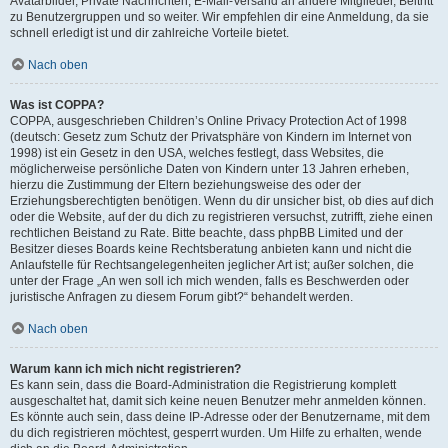
Avatarbilder, Private Nachrichten, E-Mail-Versand an andere Mitglieder, Beitritt
zu Benutzergruppen und so weiter. Wir empfehlen dir eine Anmeldung, da sie
schnell erledigt ist und dir zahlreiche Vorteile bietet.
Nach oben
Was ist COPPA?
COPPA, ausgeschrieben Children’s Online Privacy Protection Act of 1998
(deutsch: Gesetz zum Schutz der Privatsphäre von Kindern im Internet von
1998) ist ein Gesetz in den USA, welches festlegt, dass Websites, die
möglicherweise persönliche Daten von Kindern unter 13 Jahren erheben,
hierzu die Zustimmung der Eltern beziehungsweise des oder der
Erziehungsberechtigten benötigen. Wenn du dir unsicher bist, ob dies auf dich
oder die Website, auf der du dich zu registrieren versuchst, zutrifft, ziehe einen
rechtlichen Beistand zu Rate. Bitte beachte, dass phpBB Limited und der
Besitzer dieses Boards keine Rechtsberatung anbieten kann und nicht die
Anlaufstelle für Rechtsangelegenheiten jeglicher Art ist; außer solchen, die
unter der Frage „An wen soll ich mich wenden, falls es Beschwerden oder
juristische Anfragen zu diesem Forum gibt?“ behandelt werden.
Nach oben
Warum kann ich mich nicht registrieren?
Es kann sein, dass die Board-Administration die Registrierung komplett
ausgeschaltet hat, damit sich keine neuen Benutzer mehr anmelden können.
Es könnte auch sein, dass deine IP-Adresse oder der Benutzername, mit dem
du dich registrieren möchtest, gesperrt wurden. Um Hilfe zu erhalten, wende