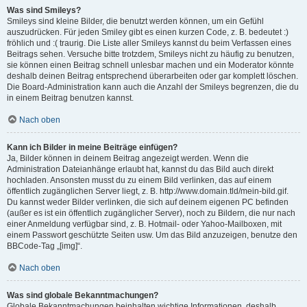
Was sind Smileys?
Smileys sind kleine Bilder, die benutzt werden können, um ein Gefühl
auszudrücken. Für jeden Smiley gibt es einen kurzen Code, z. B. bedeutet :)
fröhlich und :( traurig. Die Liste aller Smileys kannst du beim Verfassen eines
Beitrags sehen. Versuche bitte trotzdem, Smileys nicht zu häufig zu benutzen,
sie können einen Beitrag schnell unlesbar machen und ein Moderator könnte
deshalb deinen Beitrag entsprechend überarbeiten oder gar komplett löschen.
Die Board-Administration kann auch die Anzahl der Smileys begrenzen, die du
in einem Beitrag benutzen kannst.
Nach oben
Kann ich Bilder in meine Beiträge einfügen?
Ja, Bilder können in deinem Beitrag angezeigt werden. Wenn die
Administration Dateianhänge erlaubt hat, kannst du das Bild auch direkt
hochladen. Ansonsten musst du zu einem Bild verlinken, das auf einem
öffentlich zugänglichen Server liegt, z. B. http://www.domain.tld/mein-bild.gif.
Du kannst weder Bilder verlinken, die sich auf deinem eigenen PC befinden
(außer es ist ein öffentlich zugänglicher Server), noch zu Bildern, die nur nach
einer Anmeldung verfügbar sind, z. B. Hotmail- oder Yahoo-Mailboxen, mit
einem Passwort geschützte Seiten usw. Um das Bild anzuzeigen, benutze den
BBCode-Tag „[img]“.
Nach oben
Was sind globale Bekanntmachungen?
Globale Bekanntmachungen beinhalten wichtige Informationen, deshalb